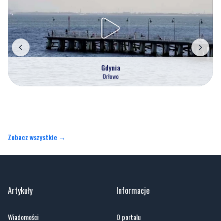
Gdynia
Orłowo
Zobacz wszystkie →
Artykuły
Informacje
Wiadomości
O portalu
Sport
Kontakt
Kultura
Regulamin
Społeczeństwo
Polityka prywatności
Kronika policyjna
Reklama