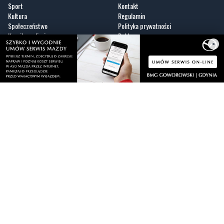
Zobacz
×
Fotogalerie
Nasze HotSpoty
Nasze kamery
Praca
Praca IT Gdańsk
GoWork.pl
Dodaj ofertę pracy
Nadmorski24.pl - portal informacyjny z Małego Trójmiasta Kaszubskiego. Twoja
codzienna dawka najnowszych wiadomości z najbliższej okolicy. Informacje
społeczne, kulturalne i sportowe z Wejherowa, Pucka, Redy, Rumi i okolic.
Zawsze sprawdzone i aktualne info dla mieszkańców Małego Trójmiasta
Kaszubskiego.