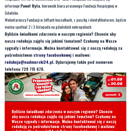
można spotkać 2 i 3 listopada na gdańskich nekropoliach.
Byliście świadkami zdarzenia w naszym regionie? Chcecie aby
nasza redakcja zajęła się jakimś tematem? Czekamy na Wasze
sygnały i informacje. Można kontaktować się z naszą redakcją za
pośrednictwem
strony facebookowej
i mailowo:
redakcja@nadmorski24.pl
. Dyżurujemy także pod numerem
telefonu 729 715 670.
Byliście świadkami zdarzenia w naszym regionie? Chcecie
aby nasza redakcja zajęła się jakimś tematem? Czekamy na
Wasze sygnały i informacje. Można kontaktować się z naszą
redakcją za pośrednictwem strony facebookowej i mailowo:
redakcja@nadmorski24.pl
Dyżurujemy także pod numerem
telefonu
729 715 670
.