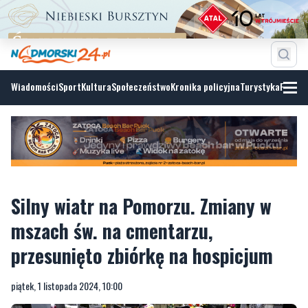
Wiadomości
Sport
Kultura
Społeczeństwo
Kronika policyjna
Turystyka
Fotoga
Silny wiatr na Pomorzu. Zmiany w
mszach św. na cmentarzu,
przesunięto zbiórkę na hospicjum
piątek, 1 listopada 2024, 10:00