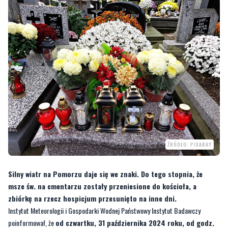
ŹRÓDŁO: PIXABAY
Silny wiatr na Pomorzu daje się we znaki. Do tego stopnia, że
msze św. na cmentarzu zostały przeniesione do kościoła, a
zbiórkę na rzecz hospicjum przesunięto na inne dni.
Instytut Meteorologii i Gospodarki Wodnej Państwowy Instytut Badawczy
poinformował, że
od czwartku, 31 października 2024 roku, od godz.
17 do soboty, 2 listopada 2024 roku, do północy
w powiatach
wejherowskim i puckim prognozowane są silne wiatry. IMGW wydał ostrzeżenie
drugiego stopnia.