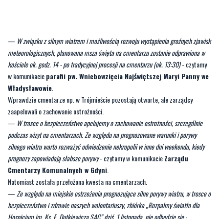
—
W związku z silnym wiatrem i możliwością rozwoju wystąpienia groźnych zjawisk
meteorologicznych, planowana msza święta na cmentarzu zostanie odprawiona w
kościele ok. godz. 14 - po tradycyjnej procesji na cmentarzu (ok. 13:30)
- czytamy
w komunikacie
parafii pw. Wniebowzięcia Najświętszej Maryi Panny we
Władysławowie
.
Wprawdzie cmentarze np. w Trójmieście pozostają otwarte, ale zarządcy
zaapelowali o zachowanie ostrożności.
—
W trosce o bezpieczeństwo apelujemy o zachowanie ostrożności, szczególnie
podczas wizyt na cmentarzach. Ze względu na prognozowane warunki i porywy
silnego wiatru warto rozważyć odwiedzenie nekropolii w inne dni weekendu, kiedy
prognozy zapowiadają słabsze porywy
- czytamy w komunikacie
Zarządu
Cmentarzy Komunalnych w Gdyni
.
Natomiast została przełożona kwesta na cmentarzach.
—
Ze względu na miejskie ostrzeżenia prognozujące silne porywy wiatru, w trosce o
bezpieczeństwo i zdrowie naszych wolontariuszy, zbiórka „Rozpalmy światło dla
Hospicjum im. Ks. E. Dutkiewicza SAC” dziś, 1 listopada, nie odbędzie się
-
informuje
Paweł Ryta
, kierownik biura prasowego Fundacji Hospicyjnej w
Gdańsku.
Wolontariuszy Fundacji w żółtych koszulkach, z puszką i identyfikatorem, będzie