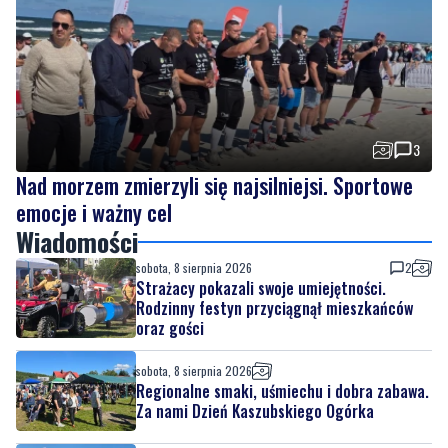
3
Nad morzem zmierzyli się najsilniejsi. Sportowe
emocje i ważny cel
Wiadomości
sobota, 8 sierpnia 2026
2
Strażacy pokazali swoje umiejętności.
Rodzinny festyn przyciągnął mieszkańców
oraz gości
sobota, 8 sierpnia 2026
Regionalne smaki, uśmiechu i dobra zabawa.
Za nami Dzień Kaszubskiego Ogórka
sobota, 8 sierpnia 2026
3
Nad morzem zmierzyli się najsilniejsi.
Sportowe emocje i ważny cel