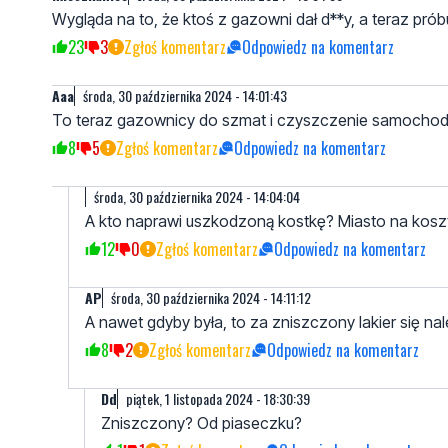
Wygląda na to, że ktoś z gazowni dał d**y, a teraz prób
23
3
Zgłoś komentarz
Odpowiedz na komentarz
Aaa
środa, 30 października 2024 - 14:01:43
To teraz gazownicy do szmat i czyszczenie samochodów 
8
5
Zgłoś komentarz
Odpowiedz na komentarz
środa, 30 października 2024 - 14:04:04
A kto naprawi uszkodzoną kostkę? Miasto na kosz
12
0
Zgłoś komentarz
Odpowiedz na komentarz
AP
środa, 30 października 2024 - 14:11:12
A nawet gdyby była, to za zniszczony lakier się nal
8
2
Zgłoś komentarz
Odpowiedz na komentarz
Dd
piątek, 1 listopada 2024 - 18:30:39
Zniszczony? Od piaseczku?