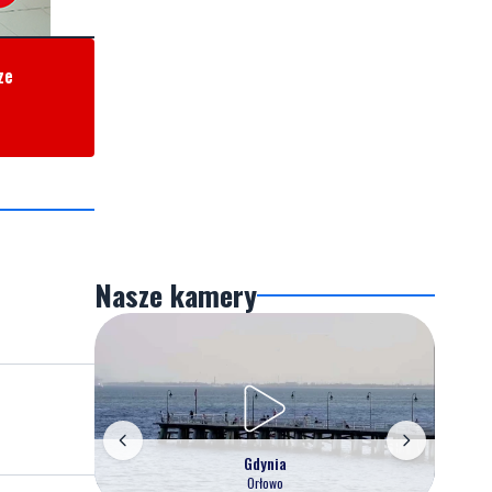
ze
Nasze kamery
Gdynia
Orłowo