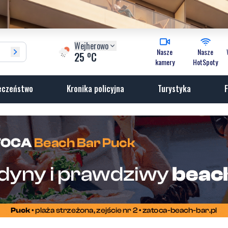
Wejherowo
Nasze
Nasze
o
25
C
kamery
HotSpoty
eczeństwo
Kronika policyjna
Turystyka
F