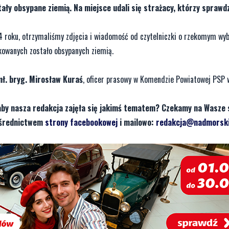
ły obsypane ziemią. Na miejsce udali się strażacy, którzy sprawdzi
 roku, otrzymaliśmy zdjęcia i wiadomość od czytelniczki o rzekomym wy
kowanych zostało obsypanych ziemią.
mł. bryg. Mirosław Kuraś
, oficer prasowy w Komendzie Powiatowej PSP 
aby nasza redakcja zajęła się jakimś tematem? Czekamy na Wasze 
pośrednictwem
strony facebookowej
i mailowo:
redakcja@nadmorski