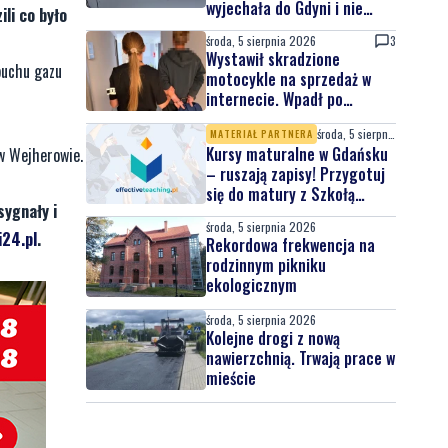
wyjechała do Gdyni i nie
li co było
wróciła
środa, 5 sierpnia 2026
3
Wystawił skradzione
buchu gazu
motocykle na sprzedaż w
internecie. Wpadł po
zgłoszeniu właściciela
środa, 5 sierpnia 2026
MATERIAŁ PARTNERA
Kursy maturalne w Gdańsku
w Wejherowie.
– ruszają zapisy! Przygotuj
się do matury z Szkołą
sygnały i
Effective Teaching!
środa, 5 sierpnia 2026
24.pl
.
Rekordowa frekwencja na
rodzinnym pikniku
ekologicznym
środa, 5 sierpnia 2026
Kolejne drogi z nową
nawierzchnią. Trwają prace w
mieście