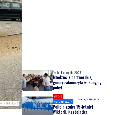
środa, 5 sierpnia 2026
Młodzież z partnerskiej
gminy zakończyła wakacyjny
pobyt
WAŻNE
środa, 5 sierpnia 2026
AKTUALIZACJA
O: NADESŁANE
Policja szuka 15-letniej
Wiktorii. Nastolatka