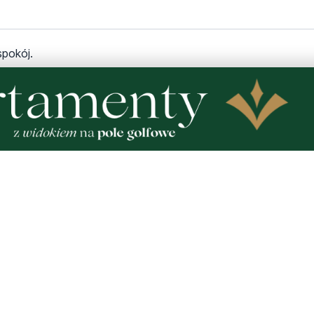
spokój.
ie gazownia.Gazownia nie ma z tym procederem nic wspólnego.
chnąć skoro go wyrzucilo????
owa uzyskała pozytywny wynik ?czy to tak właśnie miało wygląd
wita treść artykułu,jakie wnioski w związku z sprawą???