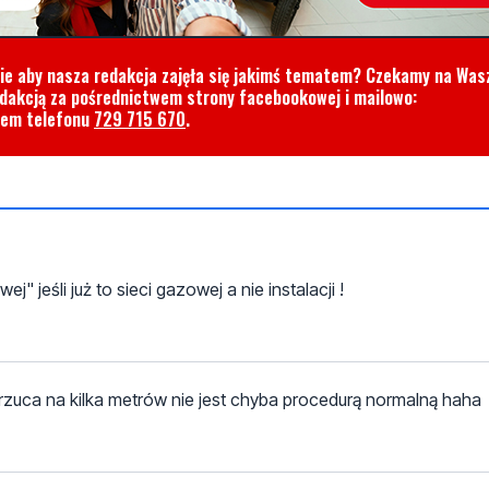
cie aby nasza redakcja zajęła się jakimś tematem? Czekamy na Was
edakcją za pośrednictwem strony facebookowej i mailowo:
rem telefonu
729 715 670
.
 jeśli już to sieci gazowej a nie instalacji !
yrzuca na kilka metrów nie jest chyba procedurą normalną haha