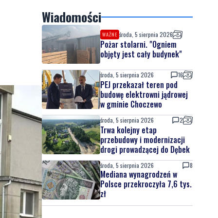
Wiadomości
środa, 5 sierpnia 2026
WAŻNE
Pożar stolarni. "Ogniem
objęty jest cały budynek"
środa, 5 sierpnia 2026
16
PEJ przekazał teren pod
budowę elektrowni jądrowej
w gminie Choczewo
środa, 5 sierpnia 2026
2
Trwa kolejny etap
przebudowy i modernizacji
drogi prowadzącej do Dębek
środa, 5 sierpnia 2026
8
Mediana wynagrodzeń w
Polsce przekroczyła 7,6 tys.
zł