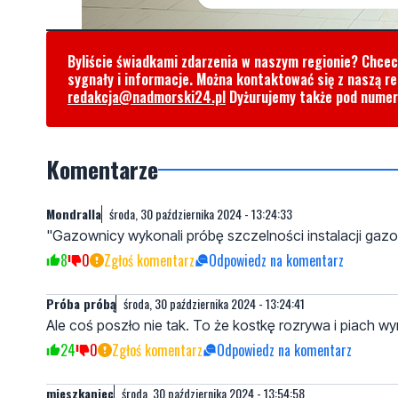
Byliście świadkami zdarzenia w naszym regionie? Chce
sygnały i informacje. Można kontaktować się z naszą r
redakcja@nadmorski24.pl
Dyżurujemy także pod nume
Komentarze
Mondralla
środa, 30 października 2024 - 13:24:33
"Gazownicy wykonali próbę szczelności instalacji gazowej"
8
0
Zgłoś komentarz
Odpowiedz na komentarz
Próba próbą
środa, 30 października 2024 - 13:24:41
Ale coś poszło nie tak. To że kostkę rozrywa i piach w
24
0
Zgłoś komentarz
Odpowiedz na komentarz
mieszkaniec
środa, 30 października 2024 - 13:54:58