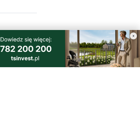
×
ać że w