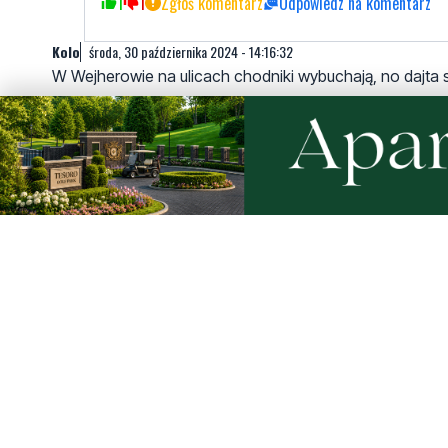
1
1
Zgłoś komentarz
Odpowiedz na komentarz
Kolo
środa, 30 października 2024 - 14:16:32
W Wejherowie na ulicach chodniki wybuchają, no dajta 
8
0
Zgłoś komentarz
Odpowiedz na komentarz
Xxxx
środa, 30 października 2024 - 14:38:43
Jak już to firma zewnętrzna budująca sieć gazowa a n
4
1
Zgłoś komentarz
Odpowiedz na komentarz
Budowlaniec
środa, 30 października 2024 - 15:27:57
Taki kraweznik to że 100kg waży, zdrowo musiało wybu
6
1
Zgłoś komentarz
Odpowiedz na komentarz
Michał
środa, 30 października 2024 - 16:28:53
To powalająca informacja...
Co w związku z zaistniałą sytuacją ,czy próba ciśnieni
najsłabszym miejscu miało rozerwać magistralę?niesamo