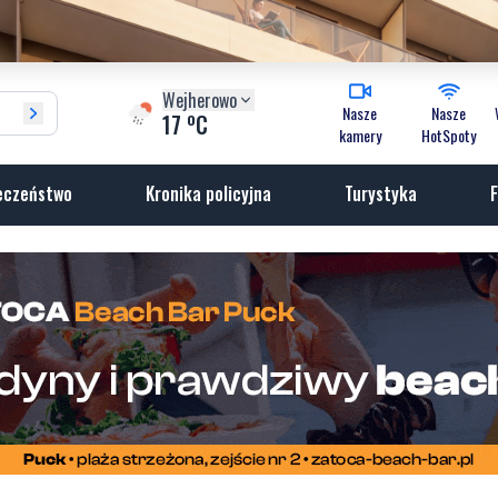
Wejherowo
Nasze
Nasze
o
17
C
kamery
HotSpoty
eczeństwo
Kronika policyjna
Turystyka
F