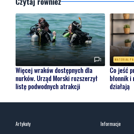
Czytaj również
1
MATERIAŁ P
Więcej wraków dostępnych dla
Co jeść p
nurków. Urząd Morski rozszerzył
błonnik i
listę podwodnych atrakcji
działają
Artykuły
Informacje