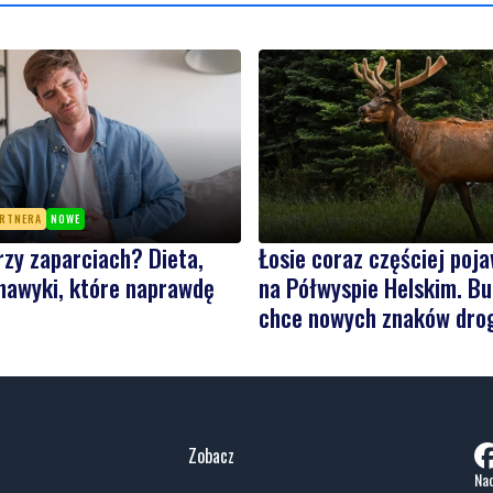
ARTNERA
NOWE
rzy zaparciach? Dieta,
Łosie coraz częściej poja
 nawyki, które naprawdę
na Półwyspie Helskim. Bu
chce nowych znaków dro
Zobacz
Nad