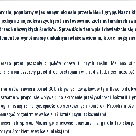
rdziej popularny w jesiennym okresie przeziębień i grypy. Nasz uk
jednym z najciekawszych jest zastosowanie ziół i naturalnych zwi
rzech niezwykłych środków. Sprawdźcie ten wpis i dowiedzcie się 
uplementów wyróżnia się unikalnymi właściwościami, które mogą zn
ierana przez pszczoły z pąków drzew i innych roślin. Ma ona siln
olis chroni pszczoły przed drobnoustrojami w ulu, dla ludzi zaś może by
ii i wirusów. Zawiera ponad 300 aktywnych związków, w tym flawonoidy, kw
zawarte w propolisie wpływają na skrócenie przeżywalności bakterii i g
 ograniczają ich przyczepność do atakowanych komórek. Propolis może
wspomagać organizm w walce z już istniejącymi zakażeniami.
, maści lub sprayu. Można go stosować doustnie, na gardło lub skórę
ronnym środkiem w walce z infekcjami.