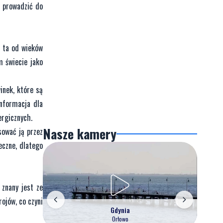
a prowadzić do
a ta od wieków
m świecie jako
inek, które są
informacja dla
ergicznych.
Nasze kamery
sować ją przez
eczne, dlatego
 znany jest ze
ojów, co czyni
Gdynia
Orłowo