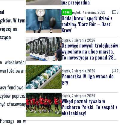
już przejezdna
ład
piątek, 7 sierpnia 2026
5
NOWE
Oddaj krew i spędź dzień z
ązków. W tym
rodziną. 'Darz Bór – Dasz
więcej na
Krew'
acząco
piątek, 7 sierpnia 2026
Dziewięć nowych trolejbusów
wyjechało na ulice miasta.
To inwestycja za ponad 28
e właściwości
mln zł
ć wartościowym
piątek, 7 sierpnia 2026
2
Pomorska IV liga wraca do
gry
asy fenolowe i
rzybów poprzez
piątek, 7 sierpnia 2026
Wikęd poznał rywala w
 być stosowany
Pucharze Polski. To zespół z
ekstraklasy!
. Pomaga on w