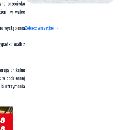
czna przeciwko
dziem w walce
ie wystąpienia
Zobacz wszystkie →
zypadku osób z
erują unikalne
c w codziennej
dla utrzymania