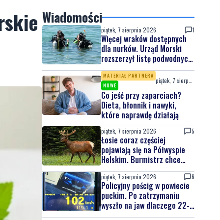
rskie
Wiadomości
piątek, 7 sierpnia 2026
1
Więcej wraków dostępnych
dla nurków. Urząd Morski
rozszerzył listę podwodnych
atrakcji
MATERIAŁ PARTNERA
piątek, 7 sierpnia 2026
NOWE
Co jeść przy zaparciach?
Dieta, błonnik i nawyki,
które naprawdę działają
piątek, 7 sierpnia 2026
5
Łosie coraz częściej
pojawiają się na Półwyspie
Helskim. Burmistrz chce
nowych znaków drogowych
piątek, 7 sierpnia 2026
6
Policyjny pościg w powiecie
puckim. Po zatrzymaniu
wyszło na jaw dlaczego 22-
latek uciekał