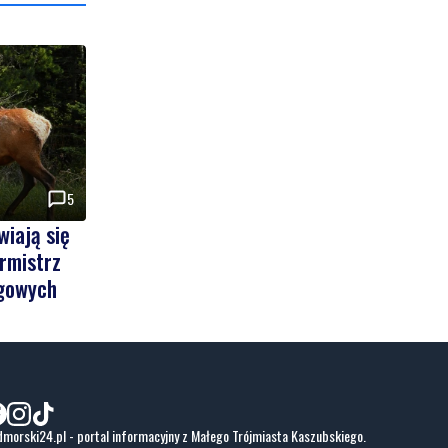
5
wiają się
rmistrz
gowych
morski24.pl - portal informacyjny z Małego Trójmiasta Kaszubskiego.