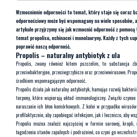
Wzmocnienie odporności to temat, który staje się coraz ba
odpornościowy może być wspomagany na wiele sposobów, a 
artykule przyjrzymy się jak wzmocnić odporność z pomocą t
temat propolisu, echinacei i monolauryny. Każdy z tych s
poprawić naszą odporność.
Propolis – naturalny antybiotyk z ula
Propolis, zwany również kitem pszczelim, to substancja zb
przeciwbakteryjne, przeciwgrzybicze oraz przeciwwirusowe. Prop
środkiem wspomagającym odporność.
Propolis działa jak naturalny antybiotyk, hamując rozwój bakter
terpeny, które wspierają układ immunologiczny. Związki czynne 
naruszanie ich błon komórkowych. Z kolei w przypadku wirusów
profilaktycznie, aby zapobiegać infekcjom, jak i leczniczo, aby 
Propolis można znaleźć najczęściej w formie surowej, kropli
łagodzeniu stanów zapalnych i podrażnień, co czyni go wszechst