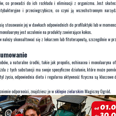
sów, co prowadzi do ich rozkładu i eliminacji z organizmu. Jest skute
tybakteryjne i przeciwgrzybicze, co czyni ją wszechstronnym narzę
się stosowanie jej w dawkach odpowiednich do profilaktyki lub w momenc
onolauryny jest uczulenie na produkty zawierające kokos.
należy skonsultować się z lekarzem lub fitoterapeutą, szczególnie w pr
dsumowanie
ów, a naturalne środki, takie jak propolis, echinacea i monolauryna of
ażda z tych substancji ma swoje specyficzne działanie, które może pomó
yl życia, odpowiednia dieta i regularna aktywność fizyczna są kluczowe 
nienie odporności, znajdziesz je w
sklepie zielarskim
Magiczny Ogród.