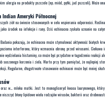
m alergia na produkty pszczele (np. miód, pyłki, jad pszczeli). Może on
 Indian Ameryki Północnej
jszych ziół na świecie stosowanych w celu wspierania odporności. Roślin
jako środek na infekcje i rany. Dziś echinacea zyskała uznanie na cały
! Badania pokazują, że echinacea może stymulować aktywność białych krw
poziomu interferonu, który wzmacnia obronę przed wirusami. Ciekawa 
ie wydzielania histaminy, co może być przydatne w łagodzeniu reakcji al
ub suszonego korzenia i ziela. Warto przy tym pamiętać, że najlepiej sto
kcji. Regularne, długotrwałe stosowanie echinacei może być mniej skut
usów
oraz w... mleku matki. Jest to monogliceryd kwasu laurynowego, który
niszczyć błony lipidowe wielu rodzajów wirusów, bakterii oraz drobnoustr