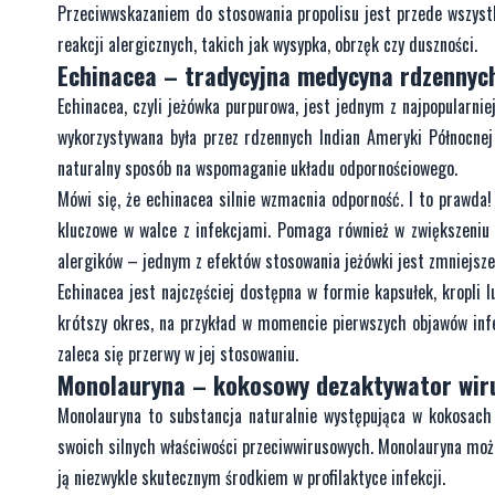
Przeciwwskazaniem do stosowania propolisu jest przede wszystki
reakcji alergicznych, takich jak wysypka, obrzęk czy duszności.
Echinacea – tradycyjna medycyna rdzennych
Echinacea, czyli jeżówka purpurowa, jest jednym z najpopularnie
wykorzystywana była przez rdzennych Indian Ameryki Północnej 
naturalny sposób na wspomaganie układu odpornościowego.
Mówi się, że echinacea silnie wzmacnia odporność. I to prawda
kluczowe w walce z infekcjami. Pomaga również w zwiększeniu 
alergików – jednym z efektów stosowania jeżówki jest zmniejszen
Echinacea jest najczęściej dostępna w formie kapsułek, kropli l
krótszy okres, na przykład w momencie pierwszych objawów infe
zaleca się przerwy w jej stosowaniu.
Monolauryna – kokosowy dezaktywator wir
Monolauryna to substancja naturalnie występująca w kokosach 
swoich silnych właściwości przeciwwirusowych. Monolauryna może 
ją niezwykle skutecznym środkiem w profilaktyce infekcji.