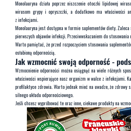
Monolauryna działa poprzez niszczenie otoczki lipidowej wiru
wirusom grypy i opryszczki, a dodatkowo ma właściwości an
z infekcjami.
Monolauryna jest dostępna w formie suplementów diety. Zaleca 
pierwszych objawów infekcji. Przeciwwskazaniem do stosowania m
Warto pamiętać, że przed rozpoczęciem stosowania suplementów 
osłabioną odpornością.
Jak wzmocnić swoją odporność - po
Wzmocnienie odporności można osiągnąć na wiele różnych sposob
właściwości wspierające nasz organizm w walce z infekcjami. K
profilaktyce zdrowia. Warto jednak mieć na uwadze, że zdrowy st
silnego układu odpornościowego.
Jeśli chcesz wypróbować te oraz inne, ciekawe produkty na wzmoc