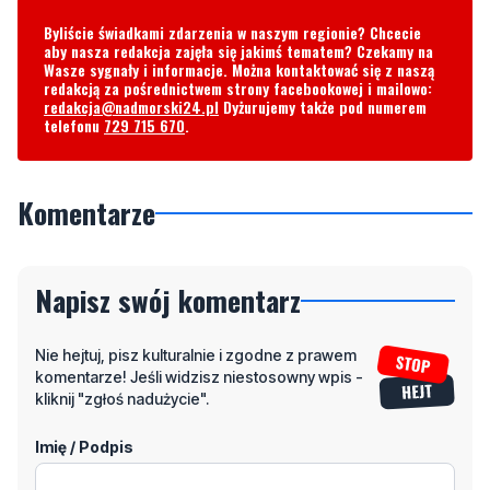
Byliście świadkami zdarzenia w naszym regionie? Chcecie
aby nasza redakcja zajęła się jakimś tematem? Czekamy na
Wasze sygnały i informacje. Można kontaktować się z naszą
redakcją za pośrednictwem strony facebookowej i mailowo:
redakcja@nadmorski24.pl
Dyżurujemy także pod numerem
telefonu
729 715 670
.
Komentarze
Napisz swój komentarz
Nie hejtuj, pisz kulturalnie i zgodne z prawem
komentarze! Jeśli widzisz niestosowny wpis -
kliknij "zgłoś nadużycie".