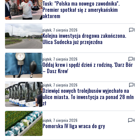
zatrzymaniu wyszło na jaw dlaczego 22-
latek uciekał
piątek, 7 sierpnia 2026
11
Tusk: "Polska ma nowego zawodnika".
Premier spotkał się z amerykańskim
aktorem
piątek, 7 sierpnia 2026
1
Kolejna inwestycja drogowa zakończona.
Ulica Sudecka już przejezdna
piątek, 7 sierpnia 2026
8
Oddaj krew i spędź dzień z rodziną. 'Darz Bór
– Dasz Krew'
piątek, 7 sierpnia 2026
1
Dziewięć nowych trolejbusów wyjechało na
ulice miasta. To inwestycja za ponad 28 mln
zł