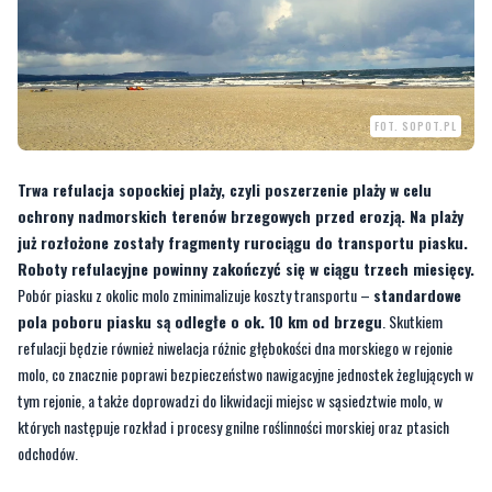
FOT. SOPOT.PL
Trwa refulacja sopockiej plaży, czyli poszerzenie plaży w celu
ochrony nadmorskich terenów brzegowych przed erozją. Na plaży
już rozłożone zostały fragmenty rurociągu do transportu piasku.
Roboty refulacyjne powinny zakończyć się w ciągu trzech miesięcy.
Pobór piasku z okolic molo zminimalizuje koszty transportu –
standardowe
pola poboru piasku są odległe o ok. 10 km od brzegu
. Skutkiem
refulacji będzie również niwelacja różnic głębokości dna morskiego w rejonie
molo, co znacznie poprawi bezpieczeństwo nawigacyjne jednostek żeglujących w
tym rejonie, a także doprowadzi do likwidacji miejsc w sąsiedztwie molo, w