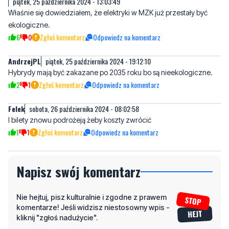
piątek, 25 października 2024 - 13:03:49
Właśnie się dowiedziałem, że elektryki w MZK już przestały być
ekologiczne.
6
0
Zgłoś komentarz
Odpowiedz na komentarz
AndrzejPL
piątek, 25 października 2024 - 19:12:10
Hybrydy mają być zakazane po 2035 roku bo są nieekologiczne.
2
1
Zgłoś komentarz
Odpowiedz na komentarz
Felek
sobota, 26 października 2024 - 08:02:58
I bilety znowu podrożeją żeby koszty zwrócić
1
1
Zgłoś komentarz
Odpowiedz na komentarz
Napisz swój komentarz
Nie hejtuj, pisz kulturalnie i zgodne z prawem
komentarze! Jeśli widzisz niestosowny wpis -
kliknij "zgłoś nadużycie".