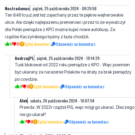
Nostradamus
piątek, 25 października 2024 - 09:29:58
Ten 846 to już jest też zajechany przez te piękne wejherowskie
ulice. Ale dzięki najlepszemu premierowi i przez to że wywalczył
dla Polski pieniądze z KPO można kupić nowe autobusy. Za
rządów Kaczyńskiego byśmy z buta chodzili.
6
11
Zgłoś komentarz
Odpowiedz na komentarz
AndrzejPL
piątek, 25 października 2024 - 19:14:29
Tusk blokował od 2022 roku pieniądze z KPO . Więc powinien
być ukarany za narażenie Polaków na straty za brak pieniędzy
po covidzie.
0
3
Zgłoś komentarz
Odpowiedz na komentarz
AIek
sobota, 26 października 2024 - 16:07:54
Prawda. W 2022r rządził PiS, więc mógł go ukarać. Dlaczego
nie go ukarał?
1
0
Zgłoś komentarz
Odpowiedz na komentarz