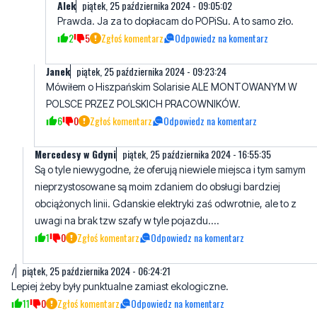
AIek
piątek, 25 października 2024 - 09:05:02
Prawda. Ja za to dopłacam do POPiSu. A to samo zło.
2
5
Zgłoś komentarz
Odpowiedz na komentarz
Janek
piątek, 25 października 2024 - 09:23:24
Mówiłem o Hiszpańskim Solarisie ALE MONTOWANYM W
POLSCE PRZEZ POLSKICH PRACOWNIKÓW.
6
0
Zgłoś komentarz
Odpowiedz na komentarz
Mercedesy w Gdyni
piątek, 25 października 2024 - 16:55:35
Są o tyle niewygodne, że oferują niewiele miejsca i tym samym
nieprzystosowane są moim zdaniem do obsługi bardziej
obciążonych linii. Gdanskie elektryki zaś odwrotnie, ale to z
uwagi na brak tzw szafy w tyle pojazdu....
1
0
Zgłoś komentarz
Odpowiedz na komentarz
/
piątek, 25 października 2024 - 06:24:21
Lepiej żeby były punktualne zamiast ekologiczne.
11
0
Zgłoś komentarz
Odpowiedz na komentarz