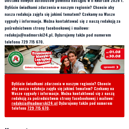
Dostawa nowych autobusów powinna nastąpić w II kwartale 2026 r.
Byliście świadkami zdarzenia w naszym regionie? Chcecie aby
nasza redakcja zajęła się jakimś tematem? Czekamy na Wasze
sygnały i informacje. Można kontaktować się z naszą redakcją za
pośrednictwem strony facebookowej i mailowo:
redakcja@nadmorski24.pl
. Dyżurujemy także pod numerem
telefonu 729 715 670.
Byliście świadkami zdarzenia w naszym regionie? Chcecie
aby nasza redakcja zajęła się jakimś tematem? Czekamy na
Wasze sygnały i informacje. Można kontaktować się z naszą
redakcją za pośrednictwem strony facebookowej i mailowo:
redakcja@nadmorski24.pl
Dyżurujemy także pod numerem
telefonu
729 715 670
.