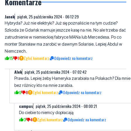
Komentarze
Janek
piątek, 25 października 2024 - 06:12:29
Hybryda? Już nie elektryki? Już się poznaliście na tym cudzie?
Szkoda że Gdańsk marnuje jeszcze kasę na nie. No ale trzeba dać
zatrudnienie w niemieckiej fabryce MANa lub Mercedesa. Po co
monter Stanisław ma zarobić w dawnym Solarisie. Lepiej Abdul w
Niemczech.
15
1
Zgłoś komentarz
Odpowiedz na komentarz
AIek
piątek, 25 października 2024 - 07:02:42
Prawda. Lepiej żeby Hameryka zarabiała na Polakach? Dla mnie
bez różnicy kto na mnie zarabia.
0
8
Zgłoś komentarz
Odpowiedz na komentarz
campus
piątek, 25 października 2024 - 08:00:21
Do ciebie to niemcy dopłacają
3
4
Zgłoś komentarz
Odpowiedz na komentarz