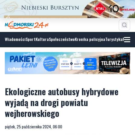
Wiadomości
Sport
Kultura
Społeczeństwo
Kronika policyjna
Turystyka
Fotoga
Ekologiczne autobusy hybrydowe
wyjadą na drogi powiatu
wejherowskiego
piątek, 25 października 2024, 06:00