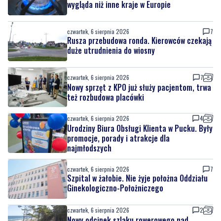
wygląda niż inne kraje w Europie
czwartek, 6 sierpnia 2026
7
Rusza przebudowa ronda. Kierowców czekają
duże utrudnienia do wiosny
czwartek, 6 sierpnia 2026
7
Nowy sprzęt z KPO już służy pacjentom, trwa
też rozbudowa placówki
czwartek, 6 sierpnia 2026
4
Urodziny Biura Obsługi Klienta w Pucku. Były
promocje, porady i atrakcje dla
najmłodszych
czwartek, 6 sierpnia 2026
7
Szpital w żałobie. Nie żyje położna Oddziału
Ginekologiczno-Położniczego
czwartek, 6 sierpnia 2026
2
Nowy odcinek szlaku rowerowego nad