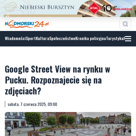
Wiadomości
Sport
Kultura
Społeczeństwo
Kronika policyjna
Turystyka
Fotoga
Google Street View na rynku w
Pucku. Rozpoznajecie się na
zdjęciach?
sobota, 7 czerwca 2025, 09:00