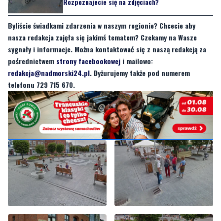
na Starym Rynku zdjęcia do Street View były wykonywane w 2013 roku.
CZYTAJ TEŻ:
Google Street View w Wejherowie.
Rozpoznajecie się na zdjęciach?
Byliście świadkami zdarzenia w naszym regionie? Chcecie aby
nasza redakcja zajęła się jakimś tematem? Czekamy na Wasze
sygnały i informacje. Można kontaktować się z naszą redakcją za
pośrednictwem
strony facebookowej
i mailowo:
redakcja@nadmorski24.pl
. Dyżurujemy także pod numerem
telefonu 729 715 670.