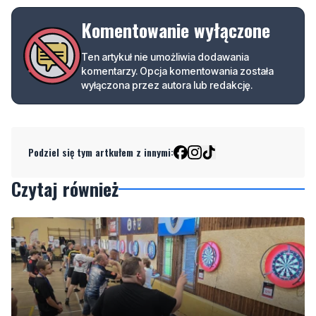
redakcja@nadmorski24.pl
Dyżurujemy także pod numerem
telefonu
729 715 670
.
Komentowanie wyłączone
Ten artykuł nie umożliwia dodawania
komentarzy. Opcja komentowania została
wyłączona przez autora lub redakcję.
Podziel się tym artkułem z innymi:
Czytaj również