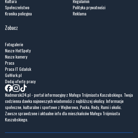
Wiadomości
O portalu
Sport
Kontakt
Kultura
Regulamin
Społeczeństwo
Polityka prywatności
Kronika policyjna
Reklama
Zobacz
Fotogalerie
Nasze HotSpoty
Nasze kamery
Praca
Praca IT Gdańsk
GoWork.pl
Dodaj ofertę pracy
Nadmorski24.pl - portal informacyjny z Małego Trójmiasta Kaszubskiego. Twoja
codzienna dawka najnowszych wiadomości z najbliższej okolicy. Informacje
społeczne, kulturalne i sportowe z Wejherowa, Pucka, Redy, Rumi i okolic.
Zawsze sprawdzone i aktualne info dla mieszkańców Małego Trójmiasta