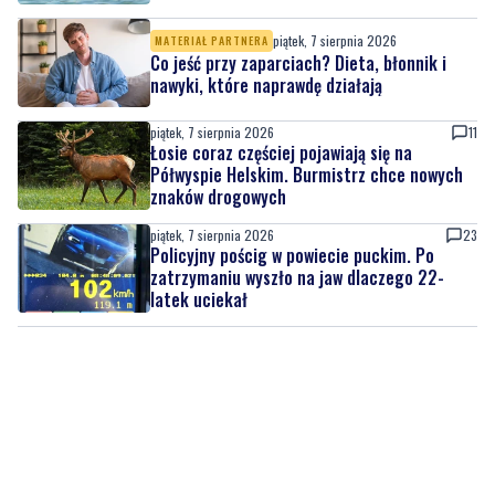
piątek, 7 sierpnia 2026
3
Więcej wraków dostępnych dla nurków. Urząd
Morski rozszerzył listę podwodnych atrakcji
piątek, 7 sierpnia 2026
MATERIAŁ PARTNERA
Co jeść przy zaparciach? Dieta, błonnik i
nawyki, które naprawdę działają
piątek, 7 sierpnia 2026
11
Łosie coraz częściej pojawiają się na
Półwyspie Helskim. Burmistrz chce nowych
znaków drogowych
piątek, 7 sierpnia 2026
23
Policyjny pościg w powiecie puckim. Po
zatrzymaniu wyszło na jaw dlaczego 22-
latek uciekał