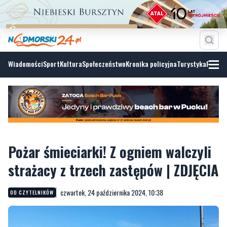
Wiadomości
Sport
Kultura
Społeczeństwo
Kronika policyjna
Turystyka
Fotoga
Pożar śmieciarki! Z ogniem walczyli
strażacy z trzech zastępów | ZDJĘCIA
czwartek, 24 października 2024, 10:38
OD CZYTELNIKÓW