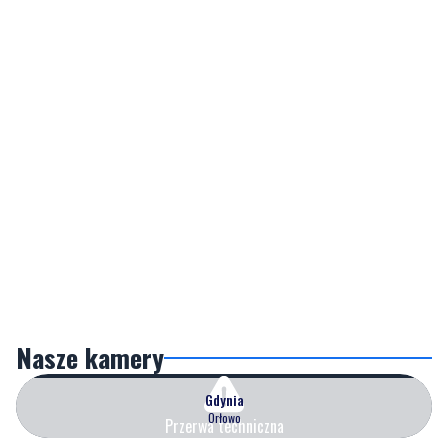
Nasze kamery
Gdynia
Orłowo
Przerwa techniczna