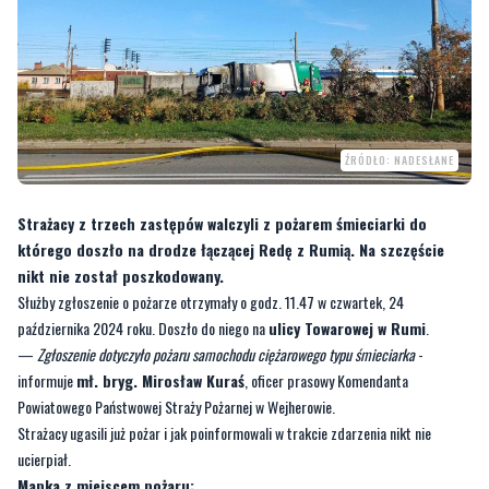
ŹRÓDŁO: NADESŁANE
Strażacy z trzech zastępów walczyli z pożarem śmieciarki do
którego doszło na drodze łączącej Redę z Rumią. Na szczęście
nikt nie został poszkodowany.
Służby zgłoszenie o pożarze otrzymały o godz. 11.47 w czwartek, 24
października 2024 roku. Doszło do niego na
ulicy Towarowej w Rumi
.
—
Zgłoszenie dotyczyło pożaru samochodu ciężarowego typu śmieciarka
-
informuje
mł. bryg. Mirosław Kuraś
, oficer prasowy Komendanta
Powiatowego Państwowej Straży Pożarnej w Wejherowie.
Strażacy ugasili już pożar i jak poinformowali w trakcie zdarzenia nikt nie
ucierpiał.
Mapka z miejscem pożaru: