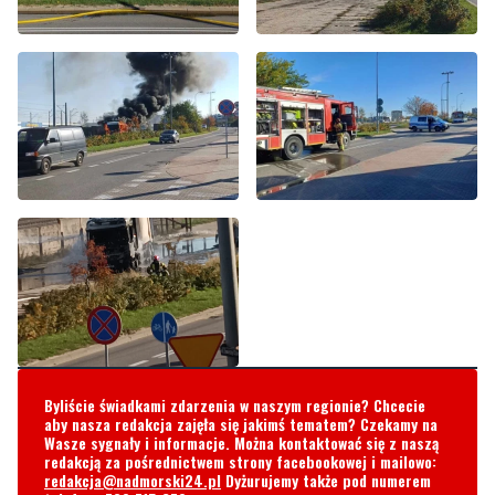
Byliście świadkami zdarzenia w naszym regionie? Chcecie
aby nasza redakcja zajęła się jakimś tematem? Czekamy na
Wasze sygnały i informacje. Można kontaktować się z naszą
redakcją za pośrednictwem strony facebookowej i mailowo:
redakcja@nadmorski24.pl
Dyżurujemy także pod numerem