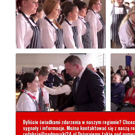
Byliście świadkami zdarzenia w naszym regionie? Chce
sygnały i informacje. Można kontaktować się z naszą r
redakcja@nadmorski24.pl
Dyżurujemy także pod nume