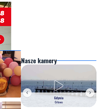
Nasze kamery
Gdynia
Orłowo