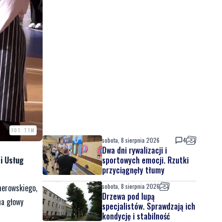
FOT. TTM
sobota, 8 sierpnia 2026
4
Dwa dni rywalizacji i
sportowych emocji. Rzutki
i Usług
przyciągnęły tłumy
sobota, 8 sierpnia 2026
herowskiego,
Drzewa pod lupą
na głowy
specjalistów. Sprawdzają ich
kondycję i stabilność