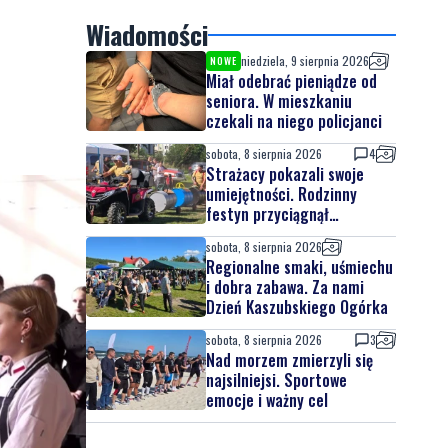
Wiadomości
niedziela, 9 sierpnia 2026
NOWE
Miał odebrać pieniądze od
seniora. W mieszkaniu
czekali na niego policjanci
sobota, 8 sierpnia 2026
4
Strażacy pokazali swoje
umiejętności. Rodzinny
festyn przyciągnął
mieszkańców oraz gości
sobota, 8 sierpnia 2026
Regionalne smaki, uśmiechu
i dobra zabawa. Za nami
Dzień Kaszubskiego Ogórka
sobota, 8 sierpnia 2026
3
Nad morzem zmierzyli się
najsilniejsi. Sportowe
emocje i ważny cel