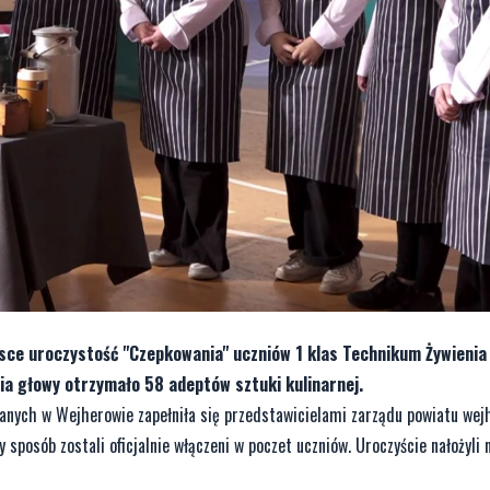
sce uroczystość "Czepkowania" uczniów 1 klas Technikum Żywienia 
a głowy otrzymało 58 adeptów sztuki kulinarnej.
wlanych w Wejherowie zapełniła się przedstawicielami zarządu powiatu wej
 sposób zostali oficjalnie włączeni w poczet uczniów. Uroczyście nałożyli 