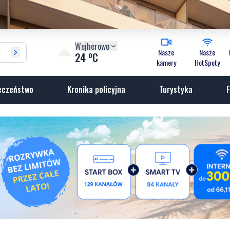
Wejherowo
Nasze
Nasze
o
24
C
kamery
HotSpoty
eczeństwo
Kronika policyjna
Turystyka
F