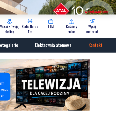
Wieści z Twojej
Radio Norda
TTM
Kościoły
Wyślij
okolicy
Fm
online
materiał
otogalerie
Elektrownia atomowa
Kontakt