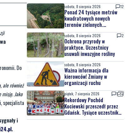
sobota, 8 sierpnia 2026
12
Ponad 24 tysiące metrów
kwadratowych nowych
terenów zielonych.
Powstanie nowa przestrzeń
zji
sobota, 8 sierpnia 2026
2
do wypoczynku
Ochrona przyrody w
awa
praktyce. Uczestnicy
usuwali inwazyjne rośliny
sobota, 8 sierpnia 2026
tronomii. Do
Ważna informacja dla
kierowców! Zmiany w
organizacji ruchu
, ale również
ę misję. Jako
piątek, 7 sierpnia 2026
1
Rekordowy Pochód
i, specjalista
Kociewski przeszedł przez
Gdańsk. Tysiące uczestników
na jubileuszowej edycji
sygnały i
24.pl
.