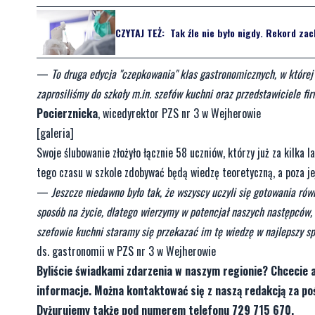
CZYTAJ TEŻ:
Tak źle nie było nigdy. Rekord za
—
To druga edycja "czepkowania" klas gastronomicznych, w której
zaprosiliśmy do szkoły m.in. szefów kuchni oraz przedstawiciele fi
Pocierznicka
, wicedyrektor PZS nr 3 w Wejherowie
[galeria]
Swoje ślubowanie złożyło łącznie 58 uczniów, którzy już za kilka 
tego czasu w szkole zdobywać będą wiedzę teoretyczną, a poza j
—
Jeszcze niedawno było tak, że wszyscy uczyli się gotowania rów
sposób na życie, dlatego wierzymy w potencjał naszych następców, m
szefowie kuchni staramy się przekazać im tę wiedzę w najlepszy s
ds. gastronomii w PZS nr 3 w Wejherowie
Byliście świadkami zdarzenia w naszym regionie? Chcecie 
informacje. Można kontaktować się z naszą redakcją za 
Dyżurujemy także pod numerem telefonu 729 715 670.