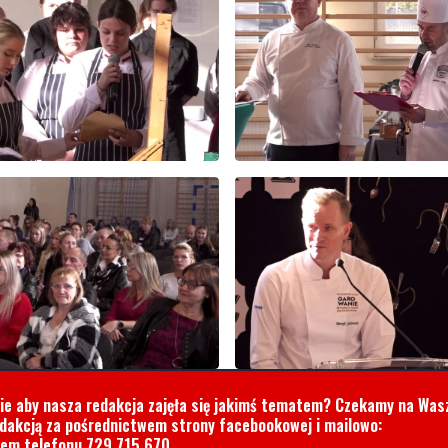
cie aby nasza redakcja zajęła się jakimś tematem? Czekamy na Was
edakcją za pośrednictwem strony facebookowej i mailowo:
rem telefonu
729 715 670
.