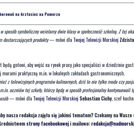
chorowań na krztusiec na Pomorzu
 w sposób symboliczny wcielamy dwie klasy w społeczność szkolną. Z tej oka
rm dostarczających produkty
— mówi dla
Twojej Telewizji Morskiej
Zdzisł
lat będą gotowi, aby wejść na rynek pracy jako specjaliści w dziedzinie gas
ej murami praktyczną m.in. w lokalnych zakładach gastronomicznych.
nież z telewizyjnych programów kulinarnych, dziś to nie tylko moda czy pasja
.in. uczniów tej szkoły, którzy będą w sposób profesjonalny kontynuowali t
posób
— mówi dla
Twojej Telewizji Morskiej
Sebastian Cichy
, szef kuchn
aby nasza redakcja zajęła się jakimś tematem? Czekamy na Wasze 
pośrednictwem
strony facebookowej
i mailowo:
redakcja@nadmorski