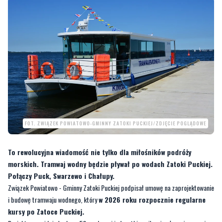
FOT. ZWIĄZEK POWIATOWO-GMINNY ZATOKI PUCKIEJ/ZDJĘCIE POGLĄDOWE
To rewolucyjna wiadomość nie tylko dla miłośników podróży
morskich. Tramwaj wodny będzie pływał po wodach Zatoki Puckiej.
Połączy Puck, Swarzewo i Chałupy.
Związek Powiatowo - Gminny Zatoki Puckiej podpisał umowę na zaprojektowanie
i budowę tramwaju wodnego, który
w 2026 roku rozpocznie regularne
kursy po Zatoce Puckiej.
Projekt przewiduje budowę 50-osobowej jednostki zasilanej wyłącznie energią
elektryczną. Dodatkowo, miejsce znajdą dwie osoby z niepełnosprawnością,
będą też stanowiska dla rowerów.