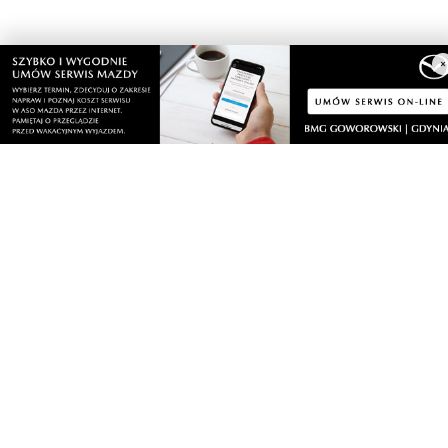
×
Nasze kamery