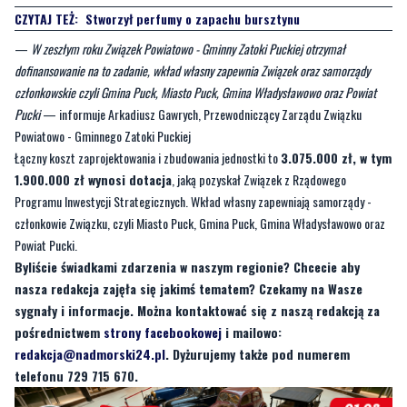
dofinansowanie na to zadanie, wkład własny zapewnia Związek oraz samorządy
członkowskie czyli Gmina Puck, Miasto Puck, Gmina Władysławowo oraz Powiat
Pucki
— informuje Arkadiusz Gawrych, Przewodniczący Zarządu Związku
Powiatowo - Gminnego Zatoki Puckiej
Łączny koszt zaprojektowania i zbudowania jednostki to
3.075.000 zł, w tym
1.900.000 zł wynosi dotacja
, jaką pozyskał Związek z Rządowego
Programu Inwestycji Strategicznych. Wkład własny zapewniają samorządy -
członkowie Związku, czyli Miasto Puck, Gmina Puck, Gmina Władysławowo oraz
Powiat Pucki.
Byliście świadkami zdarzenia w naszym regionie? Chcecie aby
nasza redakcja zajęła się jakimś tematem? Czekamy na Wasze
sygnały i informacje. Można kontaktować się z naszą redakcją za
pośrednictwem
strony facebookowej
i mailowo:
redakcja@nadmorski24.pl
. Dyżurujemy także pod numerem
telefonu 729 715 670.