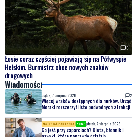
6
Łosie coraz częściej pojawiają się na Półwyspie
Helskim. Burmistrz chce nowych znaków
drogowych
Wiadomości
piątek, 7 sierpnia 2026
2
Więcej wraków dostępnych dla nurków. Urząd
Morski rozszerzył listę podwodnych atrakcji
piątek, 7 sierpnia 2026
MATERIAŁ PARTNERA
NOWE
Co jeść przy zaparciach? Dieta, błonnik i
nawyki, które naprawdę działają
piątek, 7 sierpnia 2026
6
Łosie coraz częściej pojawiają się na