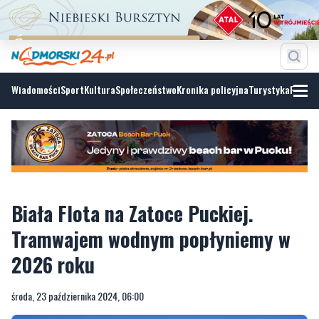
Wiadomości
Sport
Kultura
Społeczeństwo
Kronika policyjna
Turystyka
Fotoga
Biała Flota na Zatoce Puckiej.
Tramwajem wodnym popłyniemy w
2026 roku
środa, 23 października 2024, 06:00