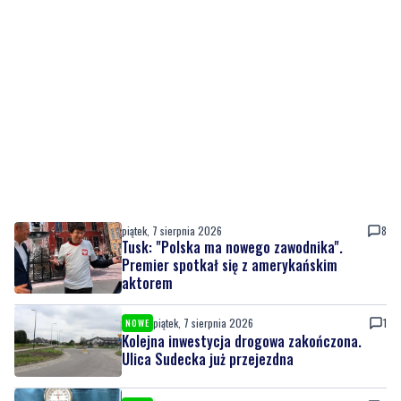
piątek, 7 sierpnia 2026
8
Tusk: "Polska ma nowego zawodnika".
Premier spotkał się z amerykańskim
aktorem
piątek, 7 sierpnia 2026
1
NOWE
Kolejna inwestycja drogowa zakończona.
Ulica Sudecka już przejezdna
piątek, 7 sierpnia 2026
7
NOWE
Oddaj krew i spędź dzień z rodziną. 'Darz Bór
– Dasz Krew'