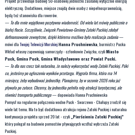
—
To dla mnie wyjątkowo pozytywna wiadomość. Od wielu lat mówię publicznie o
białej flocie. Szczęśliwie, Związek Powiatowo-Gminny Zatoki Puckiej zdobył
dofinansowanie zewnętrzne, dzięki któremu możliwa była realizacja zadania
—
mówi dla
Twojej Telewizji Morskiej
Hanna Pruchniewska
, burmistrz Pucka
Wkład własny zapewniają samorządy - członkowie Związku, czyli
Miasto
Puck, Gmina Puck, Gmina Władysławowo oraz Powiat Pucki.
—
To dla nas rzecz tak naturalna, że należy wykorzystać wody Zatoki Puckiej. Póki
co, jesteśmy po ogłoszeniu wyników przetargu. Wygrała firma, która ma 14
miesięcy, żeby wybudować jednostkę. Planujemy, by w sezonie 2026 roku już
pływała po zatoce. Chcemy, by jednostka pełniła rolę atrakcji turystycznej, ale
również transportu publicznego
— dopowiada Hanna Pruchniewska
Pomysł na regularne połączenia wodne Puck - Swarzewo - Chałupy zrodził się
wiele lat temu. Ma to być dodatkowa atrakcja rejonu Zatoki Puckiej i naturalna
kontynuacja projektu sprzed 20 lat - czyli
„Pierścienia Zatoki Puckiej”
który polegał na budowie pomostów pływających wzdłuż wybrzeża Zatoki
Puckiej.
CZYTAJ TEŻ:
Stworzył perfumy o zapachu bursztynu
—
W zeszłym roku Związek Powiatowo - Gminny Zatoki Puckiej otrzymał