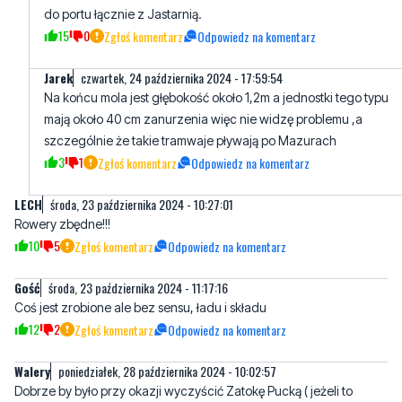
Jarek
czwartek, 24 października 2024 - 17:59:54
Na końcu mola jest głębokość około 1,2m a jednostki tego typu
mają około 40 cm zanurzenia więc nie widzę problemu ,a
szczególnie że takie tramwaje pływają po Mazurach
3
1
Zgłoś komentarz
Odpowiedz na komentarz
LECH
środa, 23 października 2024 - 10:27:01
Rowery zbędne!!!
10
5
Zgłoś komentarz
Odpowiedz na komentarz
Gość
środa, 23 października 2024 - 11:17:16
Coś jest zrobione ale bez sensu, ładu i składu
12
2
Zgłoś komentarz
Odpowiedz na komentarz
Walery
poniedziałek, 28 października 2024 - 10:02:57
Dobrze by było przy okazji wyczyścić Zatokę Pucką ( jeżeli to
możliwe) od Pucka aż do Helu. Plażę, morze od brzegu kilka
metrów w morze. Wodorosty np. przy Molu w Juracie widok co
najmniej nieciekawy. Następna rzecz Kolej z Gdyni do Helu, by się