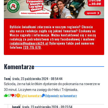
Byliście świadkami zdarzenia w naszym regionie? Chcecie
aby nasza redakcja zajęła się jakimś tematem? Czekamy na
Wasze sygnały i informacje. Można kontaktować się z naszą
redakcją za pośrednictwem strony facebookowej i mailowo:
redakcja@nadmorski24.pl
Dyżurujemy także pod numerem
telefonu
729 715 670
.
Komentarze
Tom
środa, 23 października 2024 - 08:54:44
Szkoda, że na tak krótkim dystansie do pokonania na rowerze w
30 minut. Liczyłem na zasięg do Helu i Trójmiasta.
17
2
Zgłoś komentarz
Odpowiedz na komentarz
Janek
środa, 23 października 2024 - 09:23:54
łódka na baterie. dlatego do Swarzewa sobie popłynie.
Zapomnij o Helu na baterie płynąć.
13
2
Zgłoś komentarz
Odpowiedz na komentarz