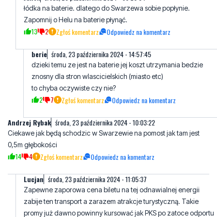
berie
środa, 23 października 2024 - 14:57:45
dzieki temu ze jest na baterie jej koszt utrzymania bedzie
znosny dla stron wlascicielskich (miasto etc)
to chyba oczywiste czy nie?
2
7
Zgłoś komentarz
Odpowiedz na komentarz
Andrzej Rybak
środa, 23 października 2024 - 10:03:22
Ciekawe jak będą schodzic w Swarzewie na pomost jak tam jest
0,5m głębokości
14
4
Zgłoś komentarz
Odpowiedz na komentarz
Lucjan
środa, 23 października 2024 - 11:05:37
Zapewne zaporowa cena biletu na tej odnawialnej energii
zabije ten transport a zarazem atrakcje turystyczną. Takie
promy już dawno powinny kursować jak PKS po zatoce odportu
do portu łącznie z Jastarnią.
15
0
Zgłoś komentarz
Odpowiedz na komentarz