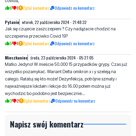
Buhahahahahahahaha
wtorek, 22 października 2024 - 21:46:06
Tyle walki z covidem i nadal szaleje? Już Putina covidek przestał
się bać. Czy wojna nie przynosi zysków, więc trzeba wrócić do
covida,
6
1
Zgłoś komentarz
Odpowiedz na komentarz
Pytanie
wtorek, 22 października 2024 - 21:48:32
Jak się czujecie zaszczepieni ? Czy nadążacie chodzić na
szczepienia przeciwko Covid 19?
5
1
Zgłoś komentarz
Odpowiedz na komentarz
Mieszkaniec
środa, 23 października 2024 - 05:27:05
Matko Jedyno! W mieście 50.000 15 przypadków grypy. Czas już
wszystko pozamykać. Wariant Delta omikron x i y szeleją na
całego. Ratatuj się kto może! Dezynfekcja, potrójne szmaty i
najważniejsze lokdałn i lekcje do 16.00 potem można już
wychodzić bo podobno jest bezpiecznie...
3
2
Zgłoś komentarz
Odpowiedz na komentarz