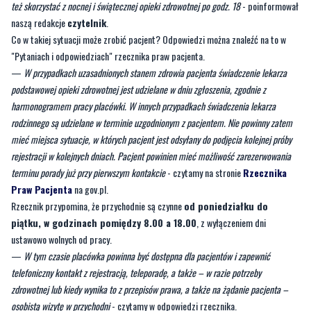
przekazała mi, że nie ma już na dzisiaj wolnych miejsc i może mnie zapisać na
piątek albo mogę próbować rejestrować się następnego dnia. Gdy zapytałem się co
mam teraz zrobić, bo nie chcę zarażać w pracy, to usłyszałem, że ostatecznie mogę
też skorzystać z nocnej i świątecznej opieki zdrowotnej po godz. 18
- poinformował
naszą redakcje
czytelnik
.
Co w takiej sytuacji może zrobić pacjent? Odpowiedzi można znaleźć na to w
"Pytaniach i odpowiedziach" rzecznika praw pacjenta.
—
W przypadkach uzasadnionych stanem zdrowia pacjenta świadczenie lekarza
podstawowej opieki zdrowotnej jest udzielane w dniu zgłoszenia, zgodnie z
harmonogramem pracy placówki. W innych przypadkach świadczenia lekarza
rodzinnego są udzielane w terminie uzgodnionym z pacjentem. Nie powinny zatem
mieć miejsca sytuacje, w których pacjent jest odsyłany do podjęcia kolejnej próby
rejestracji w kolejnych dniach. Pacjent powinien mieć możliwość zarezerwowania
terminu porady już przy pierwszym kontakcie
- czytamy na stronie
Rzecznika
Praw Pacjenta
na gov.pl.
Rzecznik przypomina, że przychodnie są czynne
od poniedziałku do
piątku, w godzinach pomiędzy 8.00 a 18.00
, z wyłączeniem dni
ustawowo wolnych od pracy.
—
W tym czasie placówka powinna być dostępna dla pacjentów i zapewnić