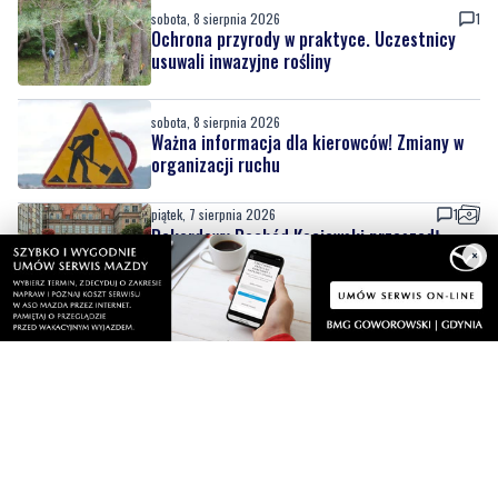
sobota, 8 sierpnia 2026
1
Ochrona przyrody w praktyce. Uczestnicy
usuwali inwazyjne rośliny
sobota, 8 sierpnia 2026
Ważna informacja dla kierowców! Zmiany w
organizacji ruchu
×
piątek, 7 sierpnia 2026
1
Rekordowy Pochód Kociewski przeszedł
przez Gdańsk. Tysiące uczestników na
jubileuszowej edycji
piątek, 7 sierpnia 2026
3
Więcej wraków dostępnych dla nurków. Urząd
Morski rozszerzył listę podwodnych atrakcji