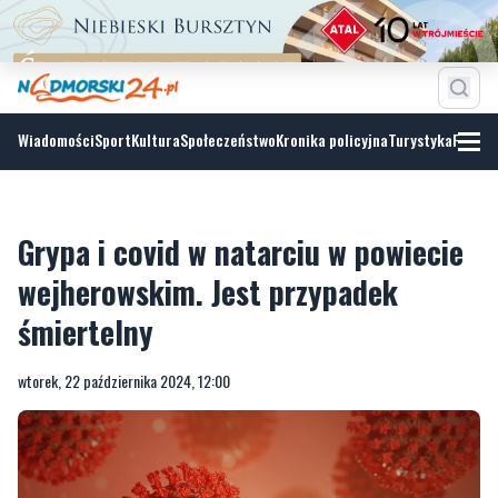
Wiadomości
Sport
Kultura
Społeczeństwo
Kronika policyjna
Turystyka
Fotoga
Grypa i covid w natarciu w powiecie
wejherowskim. Jest przypadek
śmiertelny
wtorek, 22 października 2024, 12:00