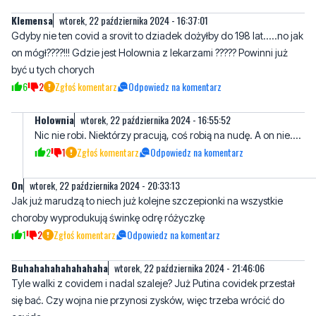
miala dobry humor to idziesz do przychodni a tam puste korytarze
i sobie myślisz co jest grane ...
17
0
Zgłoś komentarz
Odpowiedz na komentarz
Klemensa
wtorek, 22 października 2024 - 16:37:01
Gdyby nie ten covid a srovit to dziadek dożyłby do 198 lat.....no jak
on mógł????!!! Gdzie jest Holownia z lekarzami ????? Powinni już
być u tych chorych
6
2
Zgłoś komentarz
Odpowiedz na komentarz
Holownia
wtorek, 22 października 2024 - 16:55:52
Nic nie robi. Niektórzy pracują, coś robią na nudę. A on nie....
2
1
Zgłoś komentarz
Odpowiedz na komentarz
On
wtorek, 22 października 2024 - 20:33:13
Jak już marudzą to niech już kolejne szczepionki na wszystkie
choroby wyprodukują świnkę odrę różyczkę
1
2
Zgłoś komentarz
Odpowiedz na komentarz