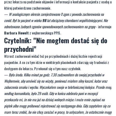
Zdecydowanie więcej odnotowano przypadków zachorowań na covid. Było ich
1259
, w tym
1019
przypadków zostało potwierdzonych badaniami,
237
rozpoznanych przez lekarza oraz
3
prawdopodobne przypadki rozpoznane
przez lekarza na podstawie objawów i informacji o kontakcie pacjenta z osobą u
której potwierdzono zachorowanie.
—
W analogicznym okresie zarejestrowano
1
zgon z powodu zachorowania na
covid. Był to pacjent w wieku
98
lat obciążony chorobami współistniejącymi. Nie
odnotowano żadnych zgonów spowodowanych zachorowaniem na grypę
- informuje
Barbara Hewelt
z wejherowskiego PPIS.
Czytelnik: "Nie mogłem dostać się do
przychodni"
Wzrost zachorowań widać też po przychodniach i dużej liczbie rejestracji
pacjentów. A co za tym idzie w niektórych placówkach zdarzają się trudności z
dostępem do lekarza. Pzrekonał się o tym nasz czytelnik.
—
Była środa. Kilka minut po godz. 7.30 zadzwoniłem do swojej przychodni w
Wejherowie, aby umówić się na wizytę, ponieważ miałem silny kaszel, katar oraz
zaburzenia smaku i węchu. Wyczekałem swoje w telefonicznej kolejce. Przede mną,
według komunikatu, było 29 osób. Gdy w końcu odebrała pani w recepcji