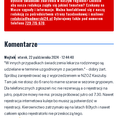
Byliście świadkami zdarzenia w naszym regionie? Chcecie
aby nasza redakcja zajęła się jakimś tematem? Czekamy na
Wasze sygnały i informacje. Można kontaktować się z naszą
redakcją za pośrednictwem strony facebookowej i mailowo:
redakcja@nadmorski24.pl
Dyżurujemy także pod numerem
telefonu
729 715 670
.
Komentarze
Wojtek
wtorek, 22 października 2024 - 12:44:40
"W innych przypadkach świadczenia lekarza rodzinnego są
udzielane w terminie uzgodnionym z pacjentem." - dobry żart.
Spróbuj zarejestrować się z wyprzedzeniem w NZOZ Kaszuby.
Tam jak nie stoisz do 6 rano to marne szanse w sezonie grypowym.
Dla telefonicznych zgłoszeń nic nie rezerwują a o rejestracji na
jutro, pojutrze mowy nie ma: proszę próbować jutro od 7.30. Nawet