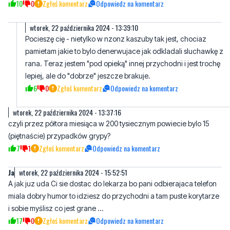
rejestracja internetowa kuleje bo musisz ją potwierdzić w
rejestracji. Kierownictwo zatrzymało się na latach 80tych i nawet
całkiem spoko rejestratorki nie przeskoczą tego.
10
0
Zgłoś komentarz
Odpowiedz na komentarz
wtorek, 22 października 2024 - 13:39:10
Pocieszę cię - nietylko w nzonz kaszuby tak jest, chociaz
pamietam jakie to bylo denerwujace jak odkladali sluchawkę z
rana. Teraz jestem "pod opieką" innej przychodni i jest trochę
lepiej, ale do "dobrze" jeszcze brakuje.
6
0
Zgłoś komentarz
Odpowiedz na komentarz
wtorek, 22 października 2024 - 13:37:16
czyli przez półtora miesiąca w 200 tysiecznym powiecie bylo 15
(piętnaście) przypadków grypy?
7
1
Zgłoś komentarz
Odpowiedz na komentarz
Ja
wtorek, 22 października 2024 - 15:52:51
A jak juz uda Ci sie dostac do lekarza bo pani odbierajaca telefon