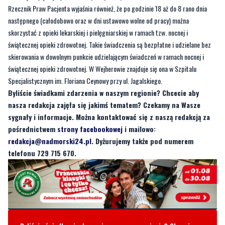
telefoniczny kontakt z rejestracją, teleporadę, a także – w razie potrzeby
zdrowotnej lub kiedy wynika to z przepisów prawa, a także na żądanie pacjenta –
osobistą wizytę w przychodni
- czytamy w odpowiedzi rzecznika.
Rzecznik Praw Pacjenta wyjaśnia również, że po godzinie 18 aż do 8 rano dnia
następnego (całodobowo oraz w dni ustawowo wolne od pracy) można
skorzystać z opieki lekarskiej i pielęgniarskiej w ramach tzw. nocnej i
świątecznej opieki zdrowotnej. Takie świadczenia są bezpłatne i udzielane bez
skierowania w dowolnym punkcie udzielającym świadczeń w ramach nocnej i
świątecznej opieki zdrowotnej. W Wejherowie znajduje się ona w Szpitalu
Specjalistycznym im. Floriana Ceynowy przy ul. Jagalskiego.
Byliście świadkami zdarzenia w naszym regionie? Chcecie aby
nasza redakcja zajęła się jakimś tematem? Czekamy na Wasze
sygnały i informacje. Można kontaktować się z naszą redakcją za
pośrednictwem
strony facebookowej
i mailowo:
redakcja@nadmorski24.pl
. Dyżurujemy także pod numerem
telefonu 729 715 670.