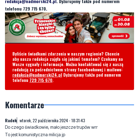
redakcja@nadmorski24.pl
. Dyżurujemy także pod numerem
telefonu 729 715 670.
Byliście świadkami zdarzenia w naszym regionie? Chcecie
aby nasza redakcja zajęła się jakimś tematem? Czekamy na
Wasze sygnały i informacje. Można kontaktować się z naszą
redakcją za pośrednictwem strony facebookowej i mailowo:
redakcja@nadmorski24.pl
Dyżurujemy także pod numerem
telefonu
729 715 670
.
Komentarze
Radek
wtorek, 22 października 2024 - 18:31:43
Do czego świadkowie, mało jeszcze trupów wrr
To jest komunistyczna milicja jp