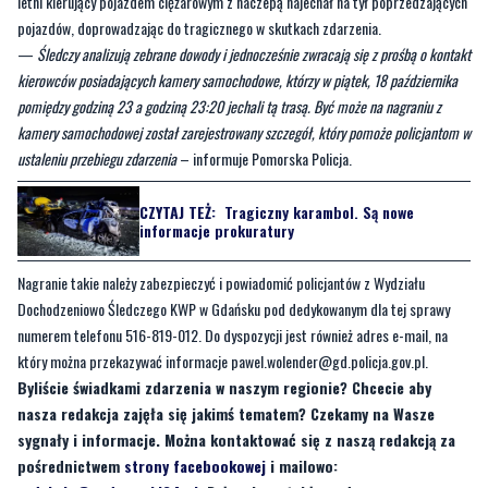
letni kierujący pojazdem ciężarowym z naczepą najechał na tył poprzedzających
pojazdów, doprowadzając do tragicznego w skutkach zdarzenia.
—
Śledczy analizują zebrane dowody i jednocześnie zwracają się z prośbą o kontakt
kierowców posiadających kamery samochodowe, którzy w piątek, 18 października
pomiędzy godziną 23 a godziną 23:20 jechali tą trasą. Być może na nagraniu z
kamery samochodowej został zarejestrowany szczegół, który pomoże policjantom w
ustaleniu przebiegu zdarzenia
– informuje Pomorska Policja.
CZYTAJ TEŻ:
Tragiczny karambol. Są nowe
informacje prokuratury
Nagranie takie należy zabezpieczyć i powiadomić policjantów z Wydziału
Dochodzeniowo Śledczego KWP w Gdańsku pod dedykowanym dla tej sprawy
numerem telefonu 516-819-012. Do dyspozycji jest również adres e-mail, na
który można przekazywać informacje
pawel.wolender@gd.policja.gov.pl
.
Byliście świadkami zdarzenia w naszym regionie? Chcecie aby
nasza redakcja zajęła się jakimś tematem? Czekamy na Wasze
sygnały i informacje. Można kontaktować się z naszą redakcją za
pośrednictwem
strony facebookowej
i mailowo: