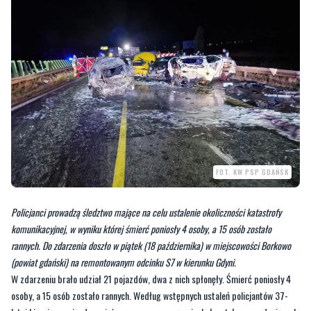
FOT. KW PSP GDAŃSK
Policjanci prowadzą śledztwo mające na celu ustalenie okoliczności katastrofy
komunikacyjnej, w wyniku której śmierć poniosły 4 osoby, a 15 osób zostało
rannych. Do zdarzenia doszło w piątek (18 października) w miejscowości Borkowo
(powiat gdański) na remontowanym odcinku S7 w kierunku Gdyni.
W zdarzeniu brało udział 21 pojazdów, dwa z nich spłonęły. Śmierć poniosły 4
osoby, a 15 osób zostało rannych. Według wstępnych ustaleń policjantów 37-