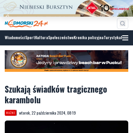
Wiadomości
Sport
Kultura
Społeczeństwo
Kronika policyjna
Turystyka
Fotoga
Szukają świadków tragicznego
karambolu
wtorek, 22 października 2024, 08:19
WAŻNE