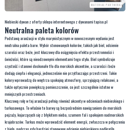
MATERIAŁ PARTNERA
Niebieski dywan z oferty sklepu internetowego z dywanami tapiso.pl
Neutralna paleta kolorów
Podstawą aranżacji w stylu marynistycznym w nowoczesnym wydaniu jest
neutralna paleta barw. Wybór stonowanych kolorów, takich jak biel, odcienie
szarości oraz beże, jest kluczowy dla osiągnięcia efektu przestronności i
świeżości, które są nieodzownymi elementami tego stylu. Biel symbolizuje
czystość i stanowi doskonałe tło dla morskich akcentów, a szarości i beże
dodają ciepła i elegancji, jednocześnie nie przytłaczając przestrzeni. Takie
kolory wprowadzą do wnętrza spokojną atmosferę, sprzyjającą relaksowi, a
także optycznie powiększą pomieszczenie, co jest szczególnie istotne w
mniejszych przestrzeniach.
Kluczową rolę w tej aranżacji pełnią również akcenty w odcieniach niebieskiego i
turkusowego. To właśnie te barwy są bezpośrednim nawiązaniem do morskich
pejzaży, kojarzących się z błękitem nieba, szumem fal i spokojem nadmorskich
krajobrazów. Turkus może wprowadzić element energii, zwłaszcza w połączeniu
z bielą, podczas gdy bardziej stonowane odcienie niebieskiego podkreślą