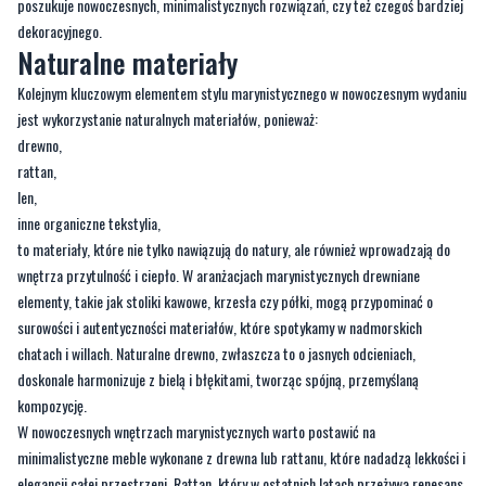
poszukuje nowoczesnych, minimalistycznych rozwiązań, czy też czegoś bardziej
dekoracyjnego.
Naturalne materiały
Kolejnym kluczowym elementem stylu marynistycznego w nowoczesnym wydaniu
jest wykorzystanie naturalnych materiałów, ponieważ:
drewno,
rattan,
len,
inne organiczne tekstylia,
to materiały, które nie tylko nawiązują do natury, ale również wprowadzają do
wnętrza przytulność i ciepło. W aranżacjach marynistycznych drewniane
elementy, takie jak stoliki kawowe, krzesła czy półki, mogą przypominać o
surowości i autentyczności materiałów, które spotykamy w nadmorskich
chatach i willach. Naturalne drewno, zwłaszcza to o jasnych odcieniach,
doskonale harmonizuje z bielą i błękitami, tworząc spójną, przemyślaną
kompozycję.
W nowoczesnych wnętrzach marynistycznych warto postawić na
minimalistyczne meble wykonane z drewna lub rattanu, które nadadzą lekkości i
elegancji całej przestrzeni. Rattan, który w ostatnich latach przeżywa renesans,