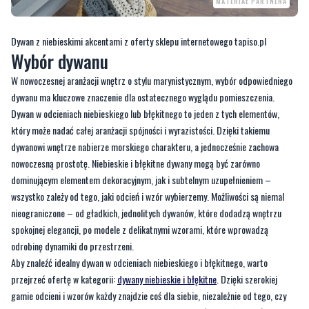
MATERIAŁ PARTNERA
Dywan z niebieskimi akcentami z oferty sklepu internetowego tapiso.pl
Wybór dywanu
W nowoczesnej aranżacji wnętrz o stylu marynistycznym, wybór odpowiedniego
dywanu ma kluczowe znaczenie dla ostatecznego wyglądu pomieszczenia.
Dywan w odcieniach niebieskiego lub błękitnego to jeden z tych elementów,
który może nadać całej aranżacji spójności i wyrazistości. Dzięki takiemu
dywanowi wnętrze nabierze morskiego charakteru, a jednocześnie zachowa
nowoczesną prostotę. Niebieskie i błękitne dywany mogą być zarówno
dominującym elementem dekoracyjnym, jak i subtelnym uzupełnieniem –
wszystko zależy od tego, jaki odcień i wzór wybierzemy. Możliwości są niemal
nieograniczone – od gładkich, jednolitych dywanów, które dodadzą wnętrzu
spokojnej elegancji, po modele z delikatnymi wzorami, które wprowadzą
odrobinę dynamiki do przestrzeni.
Aby znaleźć idealny dywan w odcieniach niebieskiego i błękitnego, warto
przejrzeć ofertę w kategorii:
dywany niebieskie i błękitne
. Dzięki szerokiej
gamie odcieni i wzorów każdy znajdzie coś dla siebie, niezależnie od tego, czy