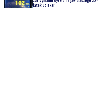
zatrzymaniu wyszło na jaw dlaczego 22-
latek uciekał