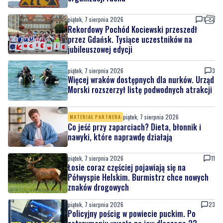
piątek, 7 sierpnia 2026
1
Rekordowy Pochód Kociewski przeszedł
przez Gdańsk. Tysiące uczestników na
jubileuszowej edycji
piątek, 7 sierpnia 2026
3
Więcej wraków dostępnych dla nurków. Urząd
Morski rozszerzył listę podwodnych atrakcji
piątek, 7 sierpnia 2026
MATERIAŁ PARTNERA
Co jeść przy zaparciach? Dieta, błonnik i
nawyki, które naprawdę działają
piątek, 7 sierpnia 2026
11
Łosie coraz częściej pojawiają się na
Półwyspie Helskim. Burmistrz chce nowych
znaków drogowych
piątek, 7 sierpnia 2026
23
Policyjny pościg w powiecie puckim. Po