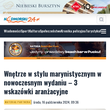
Wiadomości
Sport
Kultura
Społeczeństwo
Kronika policyjna
Turystyka
Fotoga
Wnętrze w stylu marynistycznym w
nowoczesnym wydaniu – 3
wskazówki aranżacyjne
środa, 16 października 2024, 09:36
MATERIAŁ PARTNERA