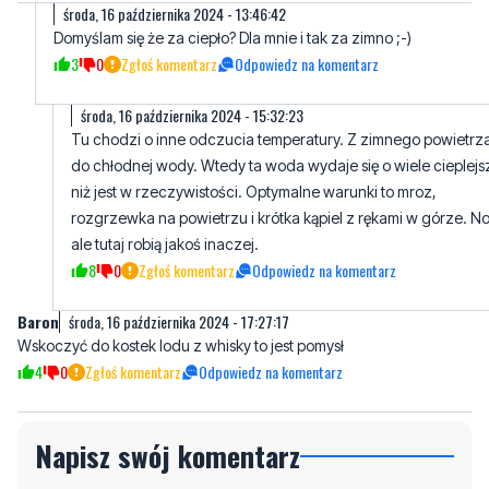
środa, 16 października 2024 - 15:32:23
Tu chodzi o inne odczucia temperatury. Z zimnego powietrz
do chłodnej wody. Wtedy ta woda wydaje się o wiele cieplejs
niż jest w rzeczywistości. Optymalne warunki to mroz,
rozgrzewka na powietrzu i krótka kąpiel z rękami w górze. N
ale tutaj robią jakoś inaczej.
8
0
Zgłoś komentarz
Odpowiedz na komentarz
Baron
środa, 16 października 2024 - 17:27:17
Wskoczyć do kostek lodu z whisky to jest pomysł
4
0
Zgłoś komentarz
Odpowiedz na komentarz
Napisz swój komentarz
Nie hejtuj, pisz kulturalnie i zgodne z prawem
komentarze! Jeśli widzisz niestosowny wpis -
kliknij "zgłoś nadużycie".