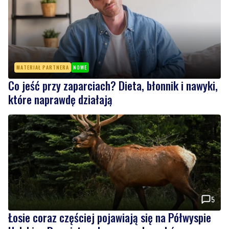
MATERIAŁ PARTNERA
NOWE
Co jeść przy zaparciach? Dieta, błonnik i nawyki,
które naprawdę działają
5
Łosie coraz częściej pojawiają się na Półwyspie
Helskim. Burmistrz chce nowych znaków
drogowych
Wiadomości