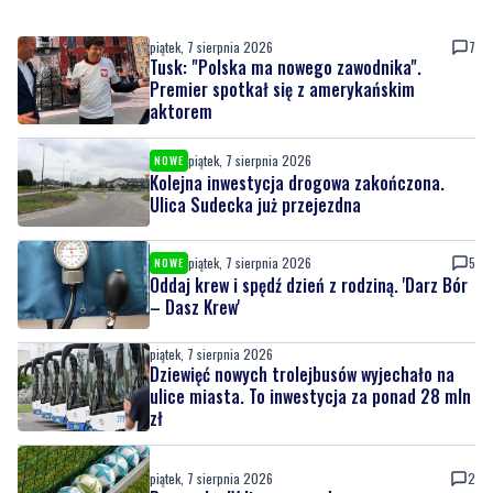
Premier spotkał się z amerykańskim
aktorem
piątek, 7 sierpnia 2026
NOWE
Kolejna inwestycja drogowa zakończona.
Ulica Sudecka już przejezdna
piątek, 7 sierpnia 2026
5
NOWE
Oddaj krew i spędź dzień z rodziną. 'Darz Bór
– Dasz Krew'
piątek, 7 sierpnia 2026
Dziewięć nowych trolejbusów wyjechało na
ulice miasta. To inwestycja za ponad 28 mln
zł
piątek, 7 sierpnia 2026
2
Pomorska IV liga wraca do gry
piątek, 7 sierpnia 2026