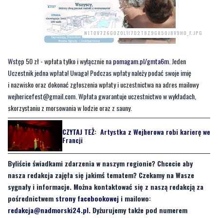
Wstęp 50 zł - wpłata tylko i wyłącznie na
pomagam.pl/gmta6m
. Jeden
Uczestnik jedna wpłata! Uwaga! Podczas wpłaty należy podać swoje imię
i nazwisko oraz dokonać zgłoszenia wpłaty i uczestnictwa na adres mailowy
wejhericefest@gmail.com
. Wpłata gwarantuje uczestnictwo w wykładach,
skorzystaniu z morsowania w lodzie oraz z sauny.
CZYTAJ TEŻ:
Artystka z Wejherowa robi karierę we
Francji
Byliście świadkami zdarzenia w naszym regionie? Chcecie aby
nasza redakcja zajęła się jakimś tematem? Czekamy na Wasze
sygnały i informacje. Można kontaktować się z naszą redakcją za
pośrednictwem
strony facebookowej
i mailowo:
redakcja@nadmorski24.pl
. Dyżurujemy także pod numerem
telefonu 729 715 670.