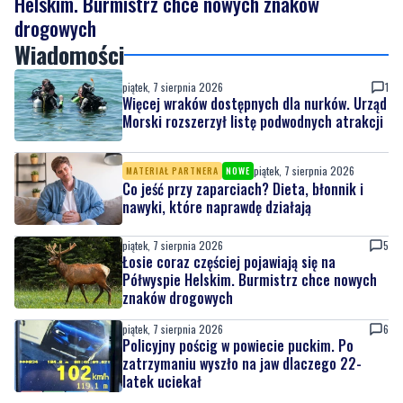
piątek, 7 sierpnia 2026
1
Więcej wraków dostępnych dla nurków. Urząd
Morski rozszerzył listę podwodnych atrakcji
piątek, 7 sierpnia 2026
MATERIAŁ PARTNERA
NOWE
Co jeść przy zaparciach? Dieta, błonnik i
nawyki, które naprawdę działają
piątek, 7 sierpnia 2026
5
Łosie coraz częściej pojawiają się na
Półwyspie Helskim. Burmistrz chce nowych
znaków drogowych
piątek, 7 sierpnia 2026
6
Policyjny pościg w powiecie puckim. Po
zatrzymaniu wyszło na jaw dlaczego 22-
latek uciekał