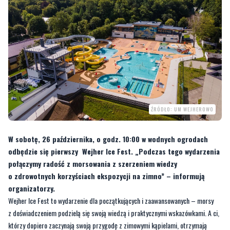
ŹRÓDŁO: UM WEJHEROWO
W sobotę, 26 października, o godz. 10:00 w wodnych ogrodach
odbędzie się pierwszy Wejher Ice Fest. „Podczas tego wydarzenia
połączymy radość z morsowania z szerzeniem wiedzy
o zdrowotnych korzyściach ekspozycji na zimno” – informują
organizatorzy.
Wejher Ice Fest to wydarzenie dla początkujących i zaawansowanych – morsy
z doświadczeniem podzielą się swoją wiedzą i praktycznymi wskazówkami. A ci,
którzy dopiero zaczynają swoją przygodę z zimowymi kąpielami, otrzymają
odpowiednie wsparcie i wskazówki.
CZYTAJ TEŻ:
Zlikwidowano ogromne laboratorium
amfetaminy. Gotowa substancja była warta milion