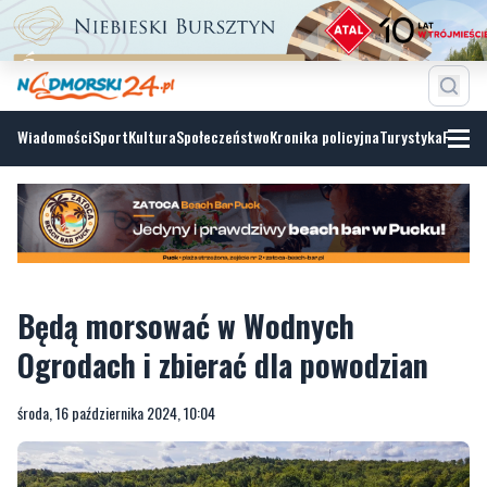
Wiadomości
Sport
Kultura
Społeczeństwo
Kronika policyjna
Turystyka
Fotoga
Będą morsować w Wodnych
Ogrodach i zbierać dla powodzian
środa, 16 października 2024, 10:04