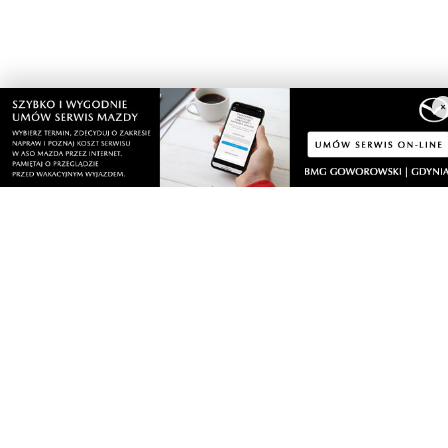
Zobacz wszystkie →
×
Artykuły
Informacje
Wiadomości
O portalu
Sport
Kontakt
Kultura
Regulamin
Społeczeństwo
Polityka prywatności
Kronika policyjna
Reklama
Zobacz
Fotogalerie
Nasze HotSpoty
Nasze kamery
Praca
Praca IT Gdańsk