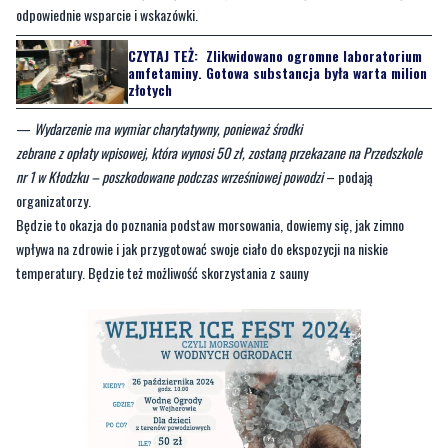
złotych
—
Wydarzenie ma wymiar charytatywny, ponieważ środki
zebrane z opłaty wpisowej, która wynosi 50 zł, zostaną przekazane na Przedszkole
nr 1 w Kłodzku – poszkodowane podczas wrześniowej powodzi
– podają
organizatorzy.
Będzie to okazja do poznania podstaw morsowania, dowiemy się, jak zimno
wpływa na zdrowie i jak przygotować swoje ciało do ekspozycji na niskie
temperatury. Będzie też możliwość skorzystania z sauny
N1T0V7Z6G0Z0L1I7D2T8Z9G850J8V9H0_F.JPG