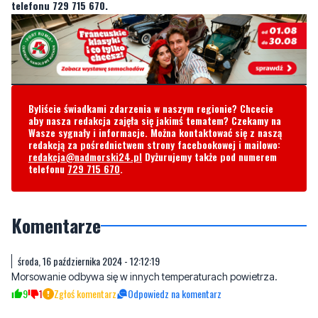
Byliście świadkami zdarzenia w naszym regionie? Chcecie
aby nasza redakcja zajęła się jakimś tematem? Czekamy na
Wasze sygnały i informacje. Można kontaktować się z naszą
redakcją za pośrednictwem strony facebookowej i mailowo:
redakcja@nadmorski24.pl
Dyżurujemy także pod numerem
telefonu
729 715 670
.
Komentarze
środa, 16 października 2024 - 12:12:19
Morsowanie odbywa się w innych temperaturach powietrza.
9
1
Zgłoś komentarz
Odpowiedz na komentarz
środa, 16 października 2024 - 13:46:42
Domyślam się że za ciepło? Dla mnie i tak za zimno ;-)
3
0
Zgłoś komentarz
Odpowiedz na komentarz