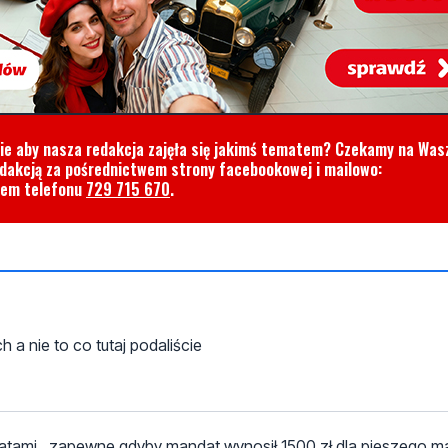
cie aby nasza redakcja zajęła się jakimś tematem? Czekamy na Was
edakcją za pośrednictwem strony facebookowej i mailowo:
rem telefonu
729 715 670
.
 a nie to co tutaj podaliście
datami , zapewne gdyby mandat wynosił 1500 zł dla pieszego 