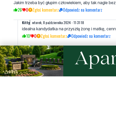
Jakim trzeba być głupim człowiekiem, aby tak nagle bez
26
0
Zgłoś komentarz
Odpowiedz na komentarz
Kitty
wtorek, 8 października 2024 - 11:31:18
idealna kandydatka na przyszłą żonę i matkę, cenn
10
0
Zgłoś komentarz
Odpowiedz na komentarz
jan
wtorek, 8 października 2024 - 12:14:22
Strajk kobiet!!!!!!!
2
4
Zgłoś komentarz
Odpowiedz na komentarz
Adam
wtorek, 8 października 2024 - 09:23:06
Słychać nawet jak ta gówniara drze ryja.
20
0
Zgłoś komentarz
Odpowiedz na komentarz
Wejherowo wita
wtorek, 8 października 2024 - 09:25:20
I tak miała szczęście że ten samochód obok tego kier
23
0
Zgłoś komentarz
Odpowiedz na komentarz