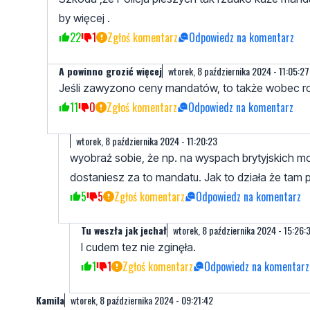
by więcej .
22
1
Zgłoś komentarz
Odpowiedz na komentarz
A powinno grozić więcej
wtorek, 8 października 2024 - 11:05:27
Jeśli zawyzono ceny mandatów, to także wobec ro
11
0
Zgłoś komentarz
Odpowiedz na komentarz
wtorek, 8 października 2024 - 11:20:23
wyobraź sobie, że np. na wyspach brytyjskich m
dostaniesz za to mandatu. Jak to działa że tam 
5
5
Zgłoś komentarz
Odpowiedz na komentarz
Tu weszła jak jechał
wtorek, 8 października 2024 - 15:26:
I cudem tez nie zginęła.
1
1
Zgłoś komentarz
Odpowiedz na komentarz
Kamila
wtorek, 8 października 2024 - 09:21:42