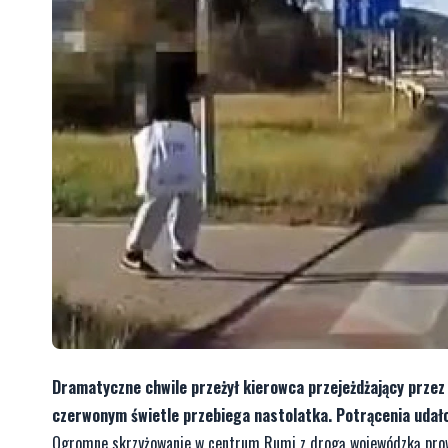
Dramatyczne chwile przeżył kierowca przejeżdżający prze
czerwonym świetle przebiega nastolatka. Potrącenia udało 
Ogromne skrzyżowanie w centrum Rumi z drogą wojewódzką prow