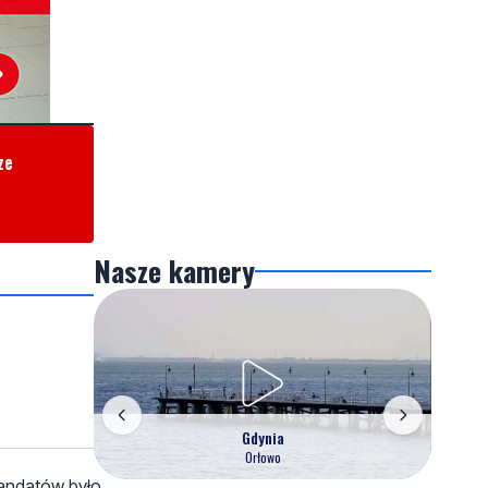
ze
Nasze kamery
Gdynia
Orłowo
mandatów było