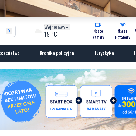
Wejherowo
Nasze
Nasze
o
19
C
kamery
HotSpoty
eczeństwo
Kronika policyjna
Turystyka
F