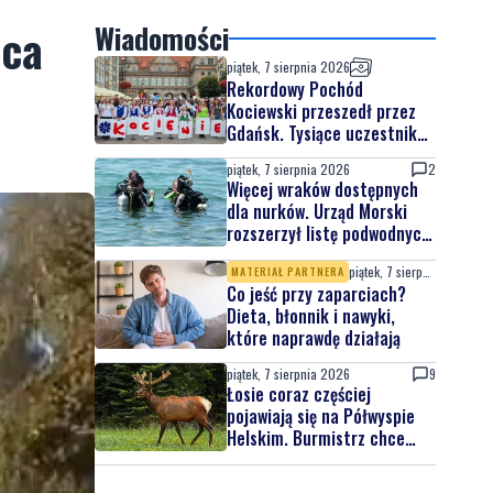
wca
Wiadomości
piątek, 7 sierpnia 2026
Rekordowy Pochód
Kociewski przeszedł przez
Gdańsk. Tysiące uczestników
na jubileuszowej edycji
piątek, 7 sierpnia 2026
2
Więcej wraków dostępnych
dla nurków. Urząd Morski
rozszerzył listę podwodnych
atrakcji
piątek, 7 sierpnia 2026
MATERIAŁ PARTNERA
Co jeść przy zaparciach?
Dieta, błonnik i nawyki,
które naprawdę działają
piątek, 7 sierpnia 2026
9
Łosie coraz częściej
pojawiają się na Półwyspie
Helskim. Burmistrz chce
nowych znaków drogowych