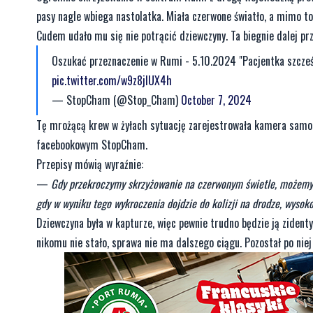
pasy nagle wbiega nastolatka. Miała czerwone światło, a mimo to
Cudem udało mu się nie potrącić dziewczyny. Ta biegnie dalej prz
Oszukać przeznaczenie w Rumi - 5.10.2024 "Pacjentka szcześli
pic.twitter.com/w9z8jlUX4h
— StopCham (@Stop_Cham)
October 7, 2024
Tę mrożącą krew w żyłach sytuację zarejestrowała kamera samoch
facebookowym StopCham.
Przepisy mówią wyraźnie:
—
Gdy przekroczymy skrzyżowanie na czerwonym świetle, możemy 
gdy w wyniku tego wykroczenia dojdzie do kolizji na drodze, wysok
Dziewczyna była w kapturze, więc pewnie trudno będzie ją zidenty
nikomu nie stało, sprawa nie ma dalszego ciągu. Pozostał po niej