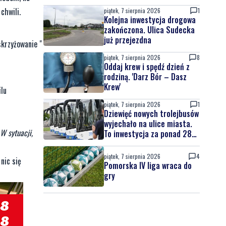
chwili.
piątek, 7 sierpnia 2026
1
Kolejna inwestycja drogowa
zakończona. Ulica Sudecka
już przejezdna
skrzyżowanie "
piątek, 7 sierpnia 2026
8
Oddaj krew i spędź dzień z
rodziną. 'Darz Bór – Dasz
Krew'
ilu
piątek, 7 sierpnia 2026
1
Dziewięć nowych trolejbusów
wyjechało na ulice miasta.
W sytuacji,
To inwestycja za ponad 28
mln zł
piątek, 7 sierpnia 2026
4
nic się
Pomorska IV liga wraca do
gry