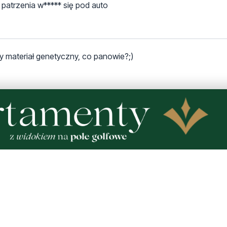
 patrzenia w***** się pod auto
y materiał genetyczny, co panowie?;)
owcy wyhamował bo stawiam że wogole nawet jej nie widział.