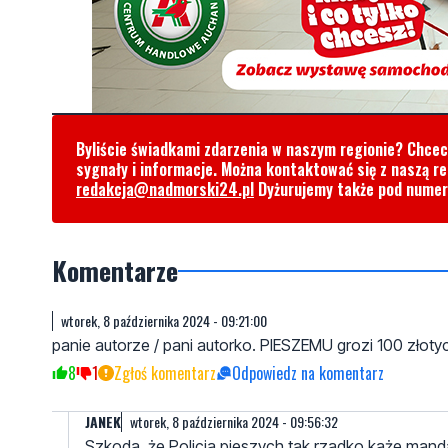
Byliście świadkami zdarzenia w naszym regionie? Chce
sygnały i informacje. Można kontaktować się z naszą r
redakcja@nadmorski24.pl
Dyżurujemy także pod nume
Komentarze
wtorek, 8 października 2024 - 09:21:00
panie autorze / pani autorko. PIESZEMU grozi 100 złotych
8
1
Zgłoś komentarz
Odpowiedz na komentarz
JANEK
wtorek, 8 października 2024 - 09:56:32
Szkoda ,że Policja pieszych tak rzadko każe man