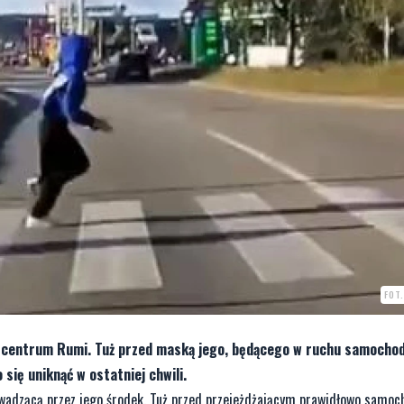
FOT
z centrum Rumi. Tuż przed maską jego, będącego w ruchu samochod
się uniknąć w ostatniej chwili.
adzącą przez jego środek. Tuż przed przejeżdżającym prawidłowo samoc