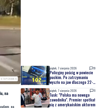
piątek, 7 sierpnia 2026
19
Policyjny pościg w powiecie
puckim. Po zatrzymaniu
. STOPCHAM/X
wyszło na jaw dlaczego 22-
latek uciekał
piątek, 7 sierpnia 2026
11
u, na
Tusk: "Polska ma nowego
zawodnika". Premier spotkał
się z amerykańskim aktorem
hodem, na