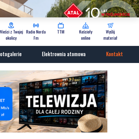
Wieści z Twojej
Radio Norda
TTM
Kościoły
Wyślij
okolicy
Fm
online
materiał
otogalerie
Elektrownia atomowa
Kontakt