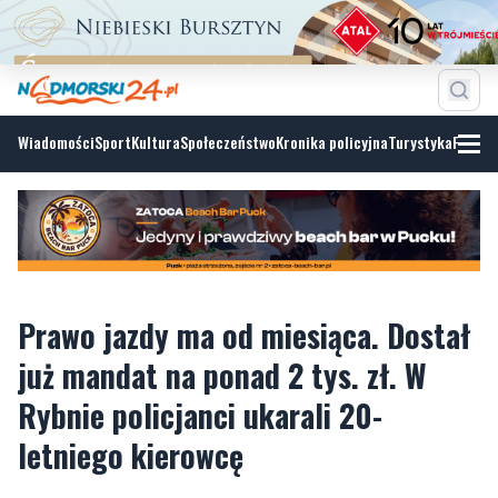
Wiadomości
Sport
Kultura
Społeczeństwo
Kronika policyjna
Turystyka
Fotoga
Prawo jazdy ma od miesiąca. Dostał
już mandat na ponad 2 tys. zł. W
Rybnie policjanci ukarali 20-
letniego kierowcę