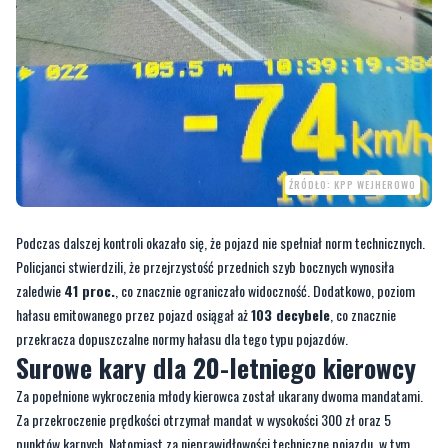
ŹRÓDŁO: KPP WEJHEROWO
Podczas dalszej kontroli okazało się, że pojazd nie spełniał norm technicznych.
Policjanci stwierdzili, że przejrzystość przednich szyb bocznych wynosiła
zaledwie
41 proc.
, co znacznie ograniczało widoczność. Dodatkowo, poziom
hałasu emitowanego przez pojazd osiągał aż
103 decybele
, co znacznie
przekracza dopuszczalne normy hałasu dla tego typu pojazdów.
Surowe kary dla 20-letniego kierowcy
Za popełnione wykroczenia młody kierowca został ukarany dwoma mandatami.
Za przekroczenie prędkości otrzymał mandat w wysokości 300 zł oraz 5
punktów karnych. Natomiast za nieprawidłowości techniczne pojazdu, w tym