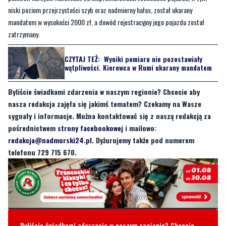
niski poziom przejrzystości szyb oraz nadmierny hałas, został ukarany
mandatem w wysokości 2000 zł, a dowód rejestracyjny jego pojazdu został
zatrzymany.
CZYTAJ TEŻ:
Wyniki pomiaru nie pozostawiały
wątpliwości. Kierowca w Rumi ukarany mandatem
Byliście świadkami zdarzenia w naszym regionie? Chcecie aby
nasza redakcja zajęła się jakimś tematem? Czekamy na Wasze
sygnały i informacje. Można kontaktować się z naszą redakcją za
pośrednictwem
strony facebookowej
i mailowo:
redakcja@nadmorski24.pl
. Dyżurujemy także pod numerem
telefonu 729 715 670.
Byliście świadkami zdarzenia w naszym regionie? Chcecie