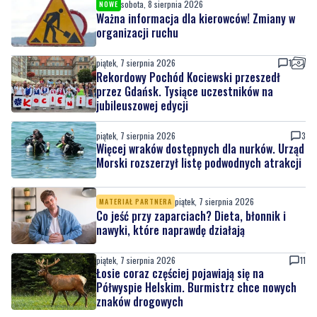
sobota, 8 sierpnia 2026
NOWE
Ważna informacja dla kierowców! Zmiany w
organizacji ruchu
piątek, 7 sierpnia 2026
1
Rekordowy Pochód Kociewski przeszedł
przez Gdańsk. Tysiące uczestników na
jubileuszowej edycji
piątek, 7 sierpnia 2026
3
Więcej wraków dostępnych dla nurków. Urząd
Morski rozszerzył listę podwodnych atrakcji
piątek, 7 sierpnia 2026
MATERIAŁ PARTNERA
Co jeść przy zaparciach? Dieta, błonnik i
nawyki, które naprawdę działają
piątek, 7 sierpnia 2026
11
Łosie coraz częściej pojawiają się na
Półwyspie Helskim. Burmistrz chce nowych
znaków drogowych