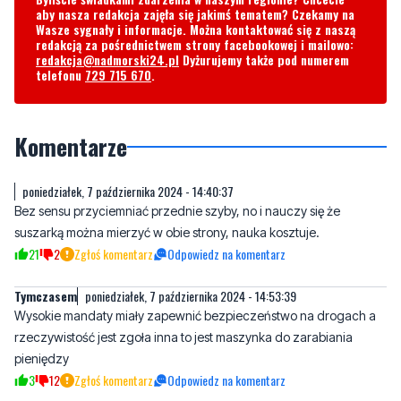
aby nasza redakcja zajęła się jakimś tematem? Czekamy na
Wasze sygnały i informacje. Można kontaktować się z naszą
redakcją za pośrednictwem strony facebookowej i mailowo:
redakcja@nadmorski24.pl
Dyżurujemy także pod numerem
telefonu
729 715 670
.
Komentarze
poniedziałek, 7 października 2024 - 14:40:37
Bez sensu przyciemniać przednie szyby, no i nauczy się że
suszarką można mierzyć w obie strony, nauka kosztuje.
21
2
Zgłoś komentarz
Odpowiedz na komentarz
Tymczasem
poniedziałek, 7 października 2024 - 14:53:39
Wysokie mandaty miały zapewnić bezpieczeństwo na drogach a
rzeczywistość jest zgoła inna to jest maszynka do zarabiania
pieniędzy
3
12
Zgłoś komentarz
Odpowiedz na komentarz