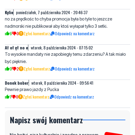
Kylie
poniedziałek, 7 października 2024 - 20:46:37
no za prędkośc to chyba promocja była bo tyle to jeszcze
nadmorski nie publikował aby ktoś wyłapał tylko 3 setki.
6
0
Zgłoś komentarz
Odpowiedz na komentarz
Ał oł ęł no e
wtorek, 8 października 2024 - 07:15:02
To wysokie mandaty nie zapobiegły temu zdarzeniu? A tak miało
być pięknie.
0
2
Zgłoś komentarz
Odpowiedz na komentarz
Donek bober
wtorek, 8 października 2024 - 09:56:41
Pewnie prawo jazdy z Pucka
1
0
Zgłoś komentarz
Odpowiedz na komentarz
Napisz swój komentarz
Nie hejtuj, pisz kulturalnie i zgodne z prawem