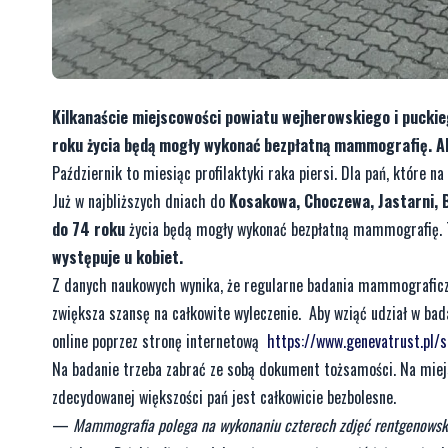
Kilkanaście miejscowości powiatu wejherowskiego i pucki
roku życia będą mogły wykonać bezpłatną mammografię. Akcj
Październik to miesiąc profilaktyki raka piersi. Dla pań, które na
Już w najbliższych dniach do
Kosakowa, Choczewa, Jastarni, Bo
do 74 roku
życia będą mogły wykonać bezpłatną mammografię. To
występuje u kobiet.
Z danych naukowych wynika, że regularne badania mammograficz
zwiększa szansę na całkowite wyleczenie. Aby wziąć udział w bada
online poprzez stronę internetową
https://www.genevatrust.pl/s
Na badanie trzeba zabrać ze sobą dokument tożsamości. Na miejsc
zdecydowanej większości pań jest całkowicie bezbolesne.
—
Mammografia polega na wykonaniu czterech zdjęć rentgenowskich