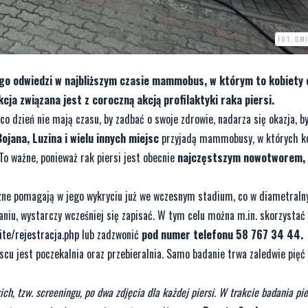
FOT. GM
ego odwiedzi w najbliższym czasie mammobus, w którym to kobiety 
a związana jest z coroczną akcją profilaktyki raka piersi.
 co dzień nie mają czasu, by zadbać o swoje zdrowie, nadarza się okazja, b
jana, Luzina i wielu innych miejsc
przyjadą mammobusy, w których k
 ważne, ponieważ rak piersi jest obecnie
najczęstszym nowotworem, 
ne pomagają w jego wykryciu już we wczesnym stadium, co w diametraln
niu, wystarczy wcześniej się zapisać. W tym celu można m.in. skorzystać 
ite/rejestracja.php
lub zadzwonić
pod numer telefonu 58 767 34 44.
u jest poczekalnia oraz przebieralnia. Samo badanie trwa zaledwie pięć 
, tzw. screeningu, po dwa zdjęcia dla każdej piersi. W trakcie badania pie