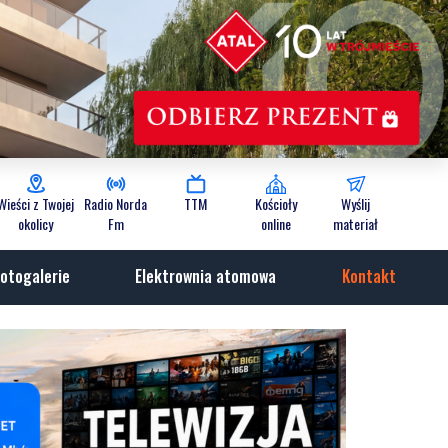
Wieści z Twojej
Radio Norda
TTM
Kościoły
Wyślij
okolicy
Fm
online
materiał
otogalerie
Elektrownia atomowa
Kontakt