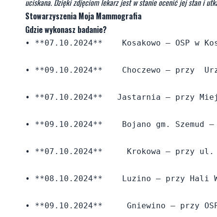
uciskana. Dzięki zdjęciom lekarz jest w stanie ocenić jej stan i u
Stowarzyszenia Moja Mammografia
Gdzie wykonasz badanie?
• **07.10.2024**    Kosakowo – OSP w Kos
• **09.10.2024**    Choczewo – przy  Urz
• **07.10.2024**   Jastarnia – przy Miej
• **09.10.2024**    Bojano gm. Szemud – 
• **07.10.2024**     Krokowa – przy ul. 
• **08.10.2024**    Luzino – przy Hali W
• **09.10.2024**     Gniewino – przy OSP