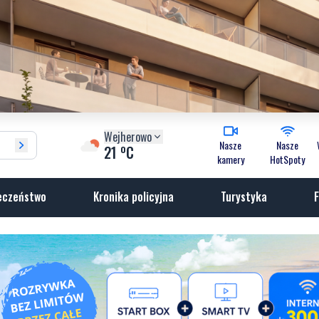
Wejherowo
Nasze
Nasze
o
21
C
kamery
HotSpoty
eczeństwo
Kronika policyjna
Turystyka
F