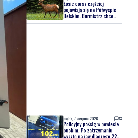
Łosie coraz częściej
pojawiają się na Półwyspie
Helskim. Burmistrz chce
nowych znaków drogowych
piątek, 7 sierpnia 2026
13
Policyjny pościg w powiecie
puckim. Po zatrzymaniu
wyszło na jaw dlaczego 22-