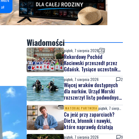
Wiadomości
piątek, 7 sierpnia 2026
Rekordowy Pochód
Kociewski przeszedł przez
Gdańsk. Tysiące uczestników
na jubileuszowej edycji
piątek, 7 sierpnia 2026
2
Więcej wraków dostępnych
dla nurków. Urząd Morski
rozszerzył listę podwodnych
atrakcji
piątek, 7 sierpnia 2026
MATERIAŁ PARTNERA
Co jeść przy zaparciach?
Dieta, błonnik i nawyki,
które naprawdę działają
piątek, 7 sierpnia 2026
9