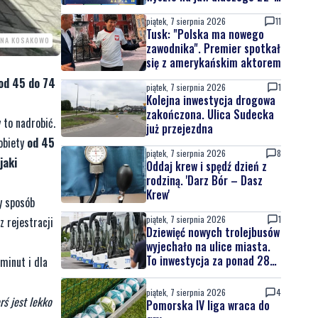
latek uciekał
piątek, 7 sierpnia 2026
11
Tusk: "Polska ma nowego
INA KOSAKOWO
zawodnika". Premier spotkał
się z amerykańskim aktorem
od 45 do 74
piątek, 7 sierpnia 2026
1
Kolejna inwestycja drogowa
zakończona. Ulica Sudecka
y to nadrobić.
już przejezdna
obiety
od 45
piątek, 7 sierpnia 2026
8
jaki
Oddaj krew i spędź dzień z
rodziną. 'Darz Bór – Dasz
Krew'
y sposób
piątek, 7 sierpnia 2026
1
z rejestracji
Dziewięć nowych trolejbusów
wyjechało na ulice miasta.
To inwestycja za ponad 28
minut i dla
mln zł
piątek, 7 sierpnia 2026
4
rś jest lekko
Pomorska IV liga wraca do