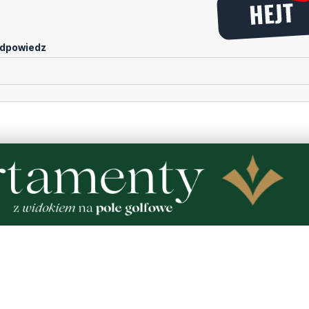
dpowiedz
portalu
Dodaj komentarz