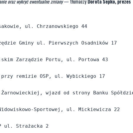
tkanie oraz wykryć ewentualne zmiany
— tłumaczy
Dorota Sepko, prezes
akowie, ul. Chrzanowskiego 44

ędzie Gminy ul. Pierwszych Osadników 17

skim Zarządzie Portu, ul. Portowa 43

przy remizie OSP, ul. Wybickiego 17

Żarnowieckiej, wjazd od strony Banku Spółdzie
idowiskowo-Sportowej, ul. Mickiewicza 22

 ul. Strażacka 2
