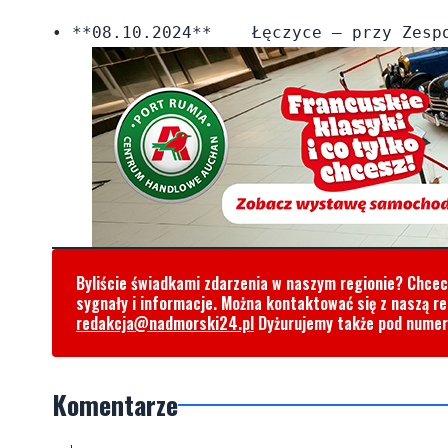
Byliście świadkami zdarzenia w naszym regionie? Chce
sygnały i informacje. Można kontaktować się z naszą r
redakcja@nadmorski24.pl
Dyżurujemy także pod nume
Komentarze