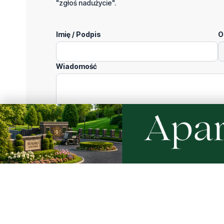
"zgłoś nadużycie".
Imię / Podpis
O
Wiadomość
Klikając "dodaj komentarz", akceptujesz regulamin 