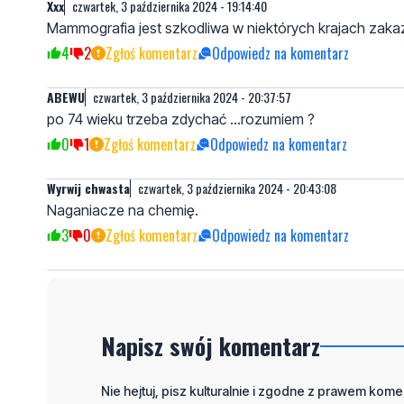
Xxx
czwartek, 3 października 2024 - 19:14:40
Mammografia jest szkodliwa w niektórych krajach zak
4
2
Zgłoś komentarz
Odpowiedz na komentarz
ABEWU
czwartek, 3 października 2024 - 20:37:57
po 74 wieku trzeba zdychać ...rozumiem ?
0
1
Zgłoś komentarz
Odpowiedz na komentarz
Wyrwij chwasta
czwartek, 3 października 2024 - 20:43:08
Naganiacze na chemię.
3
0
Zgłoś komentarz
Odpowiedz na komentarz
Napisz swój komentarz
Nie hejtuj, pisz kulturalnie i zgodne z prawem komen