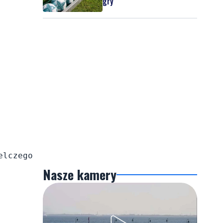
gry
lczego

Nasze kamery