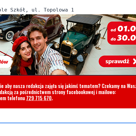
cie aby nasza redakcja zajęła się jakimś tematem? Czekamy na Was
edakcją za pośrednictwem strony facebookowej i mailowo:
rem telefonu
729 715 670
.