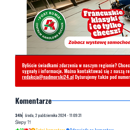
Byliście świadkami zdarzenia w naszym regionie? Chce
sygnały i informacje. Można kontaktować się z naszą r
redakcja@nadmorski24.pl
Dyżurujemy także pod nume
Komentarze
34h
środa, 2 października 2024 - 11:09:31
Ślepy ?!