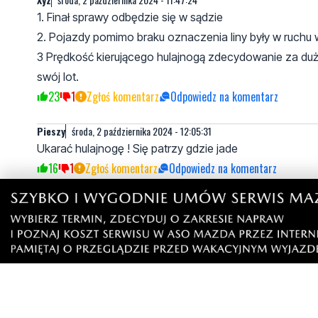
1. Finał sprawy odbędzie się w sądzie
2. Pojazdy pomimo braku oznaczenia liny były w ruchu w
3 Prędkość kierującego hulajnogą zdecydowanie za duż
swój lot.
23
1
Zgłoś komentarz
Odpowiedz na komentarz
Pieszy
środa, 2 października 2024 - 12:05:31
Ukarać hulajnogę ! Się patrzy gdzie jade
16
1
Zgłoś komentarz
Odpowiedz na komentarz
Juzek
środa, 2 października 2024 - 12:16:29
Z hulajnogi miał pierwszeństwo ten na sznurku czemu się
0
8
Zgłoś komentarz
Odpowiedz na komentarz
Zawiedziony
środa, 2 października 2024 - 19:35:05
Chyba nigdy nie holowałeś samochodu, inaczej nie p
7
1
Zgłoś komentarz
Odpowiedz na komentarz