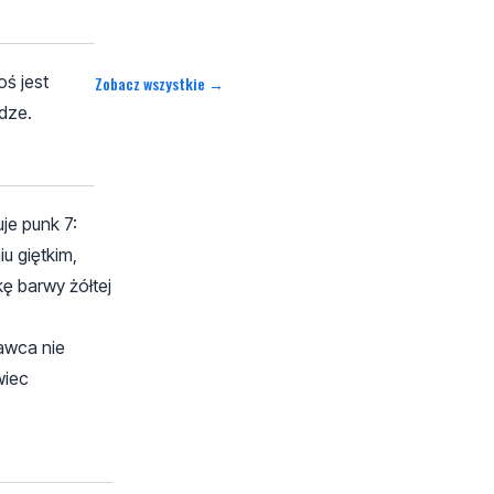
oś jest
Zobacz wszystkie →
odze.
je punk 7:
u giętkim,
ę barwy żółtej
dawca nie
wiec