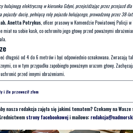
cy hulajnogą elektryczną w kierunku Gdyni, przejeżdżając przez przejazd dla
pojazdy: dacię, pełniącą rolę pojazdu holującego, prowadzoną przez 38-lat
tab. Anetta Potrykus
, oficer prasowy w Komendzie Powiatowej Policji w
ie miał na sobie kask, co ochroniło jego głowę przed poważnymi obrażeni
ala.
ze
mieć długość od 4 do 6 metrów i być odpowiednio oznakowana. Zwracają t
cznymi, co w tym przypadku zapobiegło poważnym urazom głowy. Zachęcaj
 uchronić przed innymi obrażeniami.
y i źle przewoził złom
aby nasza redakcja zajęła się jakimś tematem? Czekamy na Wasze 
pośrednictwem
strony facebookowej
i mailowo:
redakcja@nadmorski