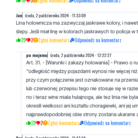
18
3
Zgłoś komentarz
Odpowiedz na komentarz
Jan
środa, 2 października 2024 - 11:33:09
Lina holownicza ma zazwyczaj jaskrawe kolory, i nawet 
ślepy. Jeśli miał linę w kolorach jaskrawych to policja
29
2
Zgłoś komentarz
Odpowiedz na komentarz
po mojemu
środa, 2 października 2024 - 12:22:27
Art. 31. - [Warunki i zakazy holowania] - Prawo o 
"odległość między pojazdami wynosi nie więcej niż
przy czym połączenie jest oznakowane na przemia
lub czerwonej; przepisu tego nie stosuje się w raz
no i teraz wine miala hulajnoga, ale tez linia nie
okreslil wielkosci ani ksztaltu choragiewki, ani jej
najprawdopodobniej obie strony zostana ukarane a
31
2
Zgłoś komentarz
Odpowiedz na komentarz
Xyz
środa, 2 października 2024 - 11:47:24