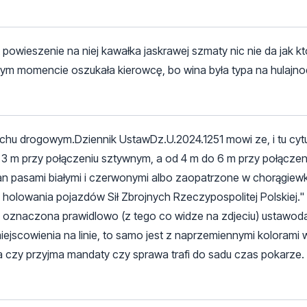
powieszenie na niej kawałka jaskrawej szmaty nic nie da jak kt
 w tym momencie oszukała kierowcę, bo wina była typa na hulajn
ruchu drogowym.Dziennik UstawDz.U.2024.1251 mowi ze, i tu cytu
 3 m przy połączeniu sztywnym, a od 4 m do 6 m przy połączeni
n pasami białymi i czerwonymi albo zaopatrzone w chorągiewk
ie holowania pojazdów Sił Zbrojnych Rzeczypospolitej Polskiej."
 byla oznaczona prawidlowo (z tego co widze na zdjeciu) ustawo
 umiejscowienia na linie, to samo jest z naprzemiennymi kolorami 
 czy przyjma mandaty czy sprawa trafi do sadu czas pokarze.