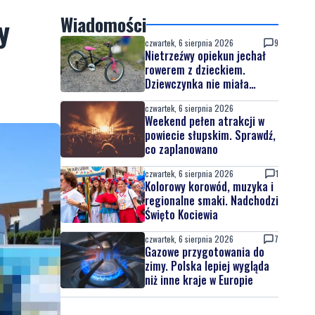
y
Wiadomości
czwartek, 6 sierpnia 2026
9
Nietrzeźwy opiekun jechał
rowerem z dzieckiem.
Dziewczynka nie miała
kasku
czwartek, 6 sierpnia 2026
Weekend pełen atrakcji w
powiecie słupskim. Sprawdź,
co zaplanowano
czwartek, 6 sierpnia 2026
1
Kolorowy korowód, muzyka i
regionalne smaki. Nadchodzi
Święto Kociewia
czwartek, 6 sierpnia 2026
7
Gazowe przygotowania do
zimy. Polska lepiej wygląda
niż inne kraje w Europie