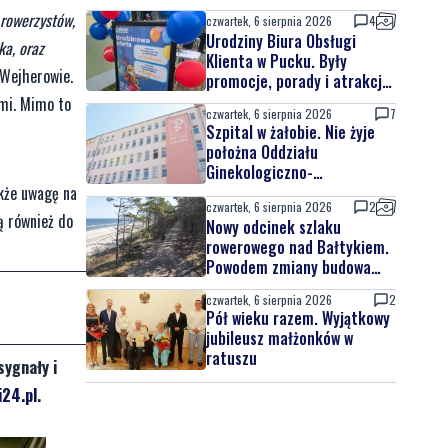
 rowerzystów,
czwartek, 6 sierpnia 2026
4
Urodziny Biura Obsługi
ka, oraz
Klienta w Pucku. Były
 Wejherowie.
promocje, porady i atrakcje
dla najmłodszych
ami. Mimo to
czwartek, 6 sierpnia 2026
7
Szpital w żałobie. Nie żyje
położna Oddziału
Ginekologiczno-
Położniczego
akże uwagę na
czwartek, 6 sierpnia 2026
2
ą również do
Nowy odcinek szlaku
rowerowego nad Bałtykiem.
Powodem zmiany budowa
elektrowni jądrowej
czwartek, 6 sierpnia 2026
2
Pół wieku razem. Wyjątkowy
jubileusz małżonków w
ratuszu
sygnały i
24.pl
.