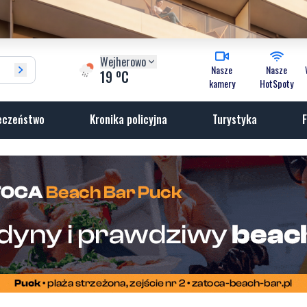
Wejherowo
Nasze
Nasze
o
19
C
kamery
HotSpoty
eczeństwo
Kronika policyjna
Turystyka
F