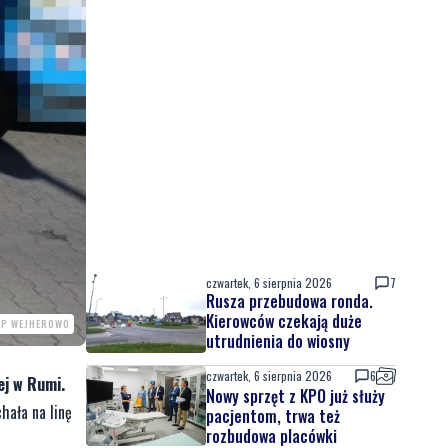
czwartek, 6 sierpnia 2026
7
Rusza przebudowa ronda.
Kierowców czekają duże
PP WEJHEROWO
utrudnienia do wiosny
czwartek, 6 sierpnia 2026
6
ej w Rumi.
Nowy sprzęt z KPO już służy
hała na linę
pacjentom, trwa też
rozbudowa placówki