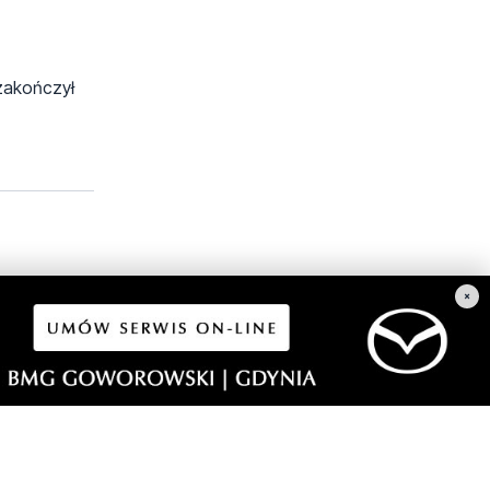
zakończył
×