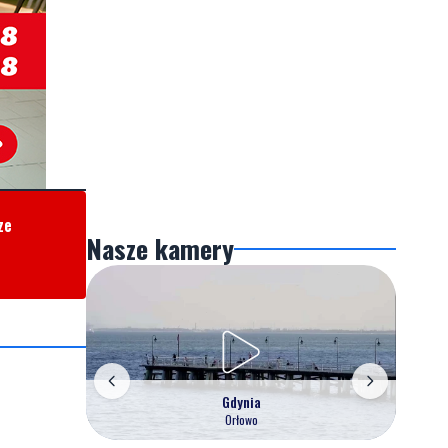
ze
Nasze kamery
Gdynia
Orłowo