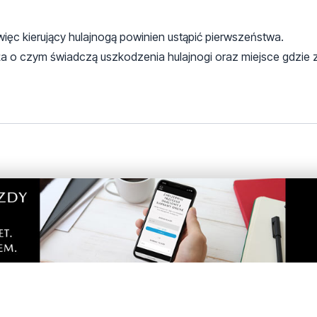
ięc kierujący hulajnogą powinien ustąpić pierwszeństwa.
a o czym świadczą uszkodzenia hulajnogi oraz miejsce gdzie 
 nie zatrzymał :-)
isał byś takich głupot.