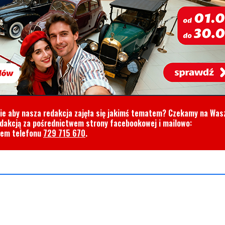
cie aby nasza redakcja zajęła się jakimś tematem? Czekamy na Was
edakcją za pośrednictwem strony facebookowej i mailowo:
rem telefonu
729 715 670
.