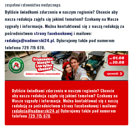
sygnały i informacje. Można kontaktować się z naszą redakcją za
pośrednictwem
strony facebookowej
i mailowo:
redakcja@nadmorski24.pl
. Dyżurujemy także pod numerem
telefonu 729 715 670.
Byliście świadkami zdarzenia w naszym regionie? Chcecie
aby nasza redakcja zajęła się jakimś tematem? Czekamy na
Wasze sygnały i informacje. Można kontaktować się z naszą
redakcją za pośrednictwem strony facebookowej i mailowo:
redakcja@nadmorski24.pl
Dyżurujemy także pod numerem
telefonu
729 715 670
.
Komentarze
Zenon
wtorek, 1 października 2024 - 11:13:21