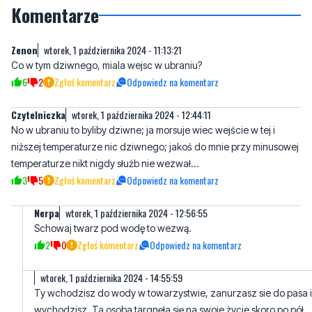
Co w tym dziwnego, miala wejsc w ubraniu?
6
2
Zgłoś komentarz
Odpowiedz na komentarz
Czytelniczka
wtorek, 1 października 2024 - 12:44:11
No w ubraniu to byliby dziwne; ja morsuje wiec wejście w tej i
niższej temperaturze nic dziwnego; jakoś do mnie przy minusowej
temperaturze nikt nigdy służb nie wezwał...
3
5
Zgłoś komentarz
Odpowiedz na komentarz
Nerpa
wtorek, 1 października 2024 - 12:56:55
Schowaj twarz pod wodę to wezwą.
2
0
Zgłoś komentarz
Odpowiedz na komentarz
wtorek, 1 października 2024 - 14:55:59
Ty wchodzisz do wody w towarzystwie, zanurzasz sie do pasa i
wychodzisz. Ta osoba targnęła się na swoje życie skoro po pół
godzinie unosiła się z dala od plaży. Naprawdę nie widzisz
różnicy?