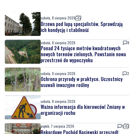
Drzewa pod lupą specjalistów. Sprawdzają
ich kondycję i stabilność
sobota, 8 sierpnia 2026
9
Ponad 24 tysiące metrów kwadratowych
nowych terenów zielonych. Powstanie nowa
przestrzeń do wypoczynku
sobota, 8 sierpnia 2026
2
Ochrona przyrody w praktyce. Uczestnicy
usuwali inwazyjne rośliny
sobota, 8 sierpnia 2026
Ważna informacja dla kierowców! Zmiany w
organizacji ruchu
piątek, 7 sierpnia 2026
1
Rekordowy Pochód Kociewski przeszedł
przez Gdańsk. Tysiące uczestników na
jubileuszowej edycji