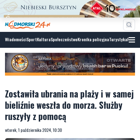
Wiadomości
Sport
Kultura
Społeczeństwo
Kronika policyjna
Turystyka
Fotoga
Zostawiła ubrania na plaży i w samej
bieliźnie weszła do morza. Służby
ruszyły z pomocą
wtorek, 1 października 2024, 10:30