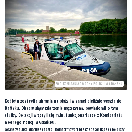
FOT. KOMISARIAT WODNY POLICJI W GDAŃSKU
Kobieta zostawiła ubrania na plaży i w samej bieliźnie weszła do
Bałtyku. Obserwujący zdarzenie mężczyzna, powiadomił o tym
służby. Do akcji włączyli się m.in. funkcjonariusze z Komisariatu
Wodnego Policji w Gdańsku.
Gdańscy funkcjonariusze zostali poinformowani przez spacerującego po plaży
mężczyznę, że od 30 minut „stracił z oczu” kobietę, która zostawiła ubrania na
plaży i weszła do wody w bieliźnie.
—
Policjanci komisariatu wodnego od razu popłynęli w okolicę plaży by rozpocząć