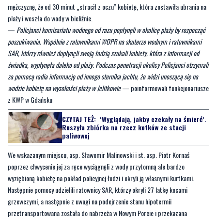
poszukiwania. Wspólnie z ratownikami WOPR na skuterze wodnym i ratownikami
SAR, którzy również dopłynęli swoją łodzią szukali kobiety, która z informacji od
świadka, wypłynęła daleko od plaży. Podczas penetracji okolicy Policjanci otrzymali
za pomocą radia informację od innego sternika jachtu, że widzi unoszącą się na
wodzie kobietę na wysokości plaży w Jelitkowie
— poinformowali funkcjonariusze
z KWP w Gdańsku
CZYTAJ TEŻ:
‘Wyglądają, jakby czekały na śmierć’.
Ruszyła zbiórka na rzecz kotków ze stacji
paliwowej
We wskazanym miejscu, asp. Sławomir Malinowski i st. asp. Piotr Kornaś
poprzez chwycenie jej za ręce wyciągnęli z wody przytomną ale bardzo
wyziębioną kobietę na pokład policyjnej łodzi i okryli ją własnymi kurtkami.
Następnie pomocy udzielili ratownicy SAR, którzy okryli 27 latkę kocami
grzewczymi, a następnie z uwagi na podejrzenie stanu hipotermii
przetransportowana została do nabrzeża w Nowym Porcie i przekazana
zespołowi ratownictwa medycznego.
Byliście świadkami zdarzenia w naszym regionie? Chcecie aby
nasza redakcja zajęła się jakimś tematem? Czekamy na Wasze