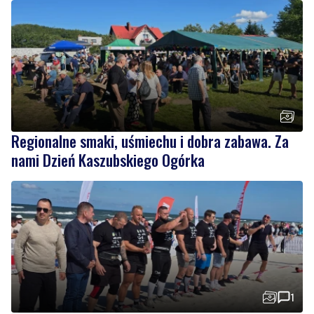
Regionalne smaki, uśmiechu i dobra zabawa. Za
nami Dzień Kaszubskiego Ogórka
1
Nad morzem zmierzyli się najsilniejsi. Sportowe
emocje i ważny cel
Wiadomości