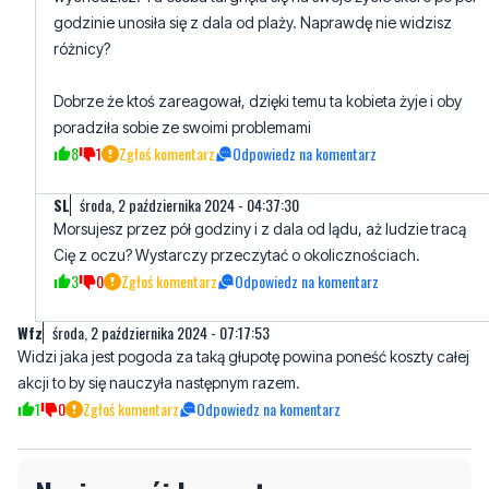
Dobrze że ktoś zareagował, dzięki temu ta kobieta żyje i oby
poradziła sobie ze swoimi problemami
8
1
Zgłoś komentarz
Odpowiedz na komentarz
SL
środa, 2 października 2024 - 04:37:30
Morsujesz przez pół godziny i z dala od lądu, aż ludzie tracą
Cię z oczu? Wystarczy przeczytać o okolicznościach.
3
0
Zgłoś komentarz
Odpowiedz na komentarz
Wfz
środa, 2 października 2024 - 07:17:53
Widzi jaka jest pogoda za taką głupotę powina poneść koszty całej
akcji to by się nauczyła następnym razem.
1
0
Zgłoś komentarz
Odpowiedz na komentarz
Napisz swój komentarz
Nie hejtuj, pisz kulturalnie i zgodne z prawem