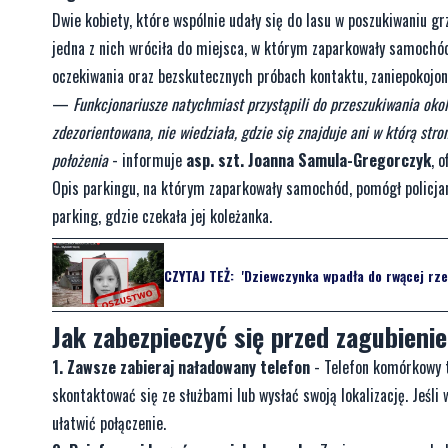
Dwie kobiety, które wspólnie udały się do lasu w poszukiwaniu gr
jedna z nich wróciła do miejsca, w którym zaparkowały samochód, 
oczekiwania oraz bezskutecznych próbach kontaktu, zaniepokojona 
—
Funkcjonariusze natychmiast przystąpili do przeszukiwania oko
zdezorientowana, nie wiedziała, gdzie się znajduje ani w którą stro
położenia
- informuje
asp. szt. Joanna Samula-Gregorczyk
, 
Opis parkingu, na którym zaparkowały samochód, pomógł policjan
parking, gdzie czekała jej koleżanka.
CZYTAJ TEŻ:
'Dziewczynka wpadła do rwącej rzek
Jak zabezpieczyć się przed zagubienie
1. Zawsze zabieraj naładowany telefon
- Telefon komórkowy 
skontaktować się ze służbami lub wysłać swoją lokalizację. Jeśli 
ułatwić połączenie.