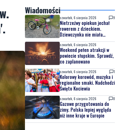
w.
Wiadomości
czwartek, 6 sierpnia 2026
9
'.
Nietrzeźwy opiekun jechał
rowerem z dzieckiem.
Dziewczynka nie miała
kasku
czwartek, 6 sierpnia 2026
Weekend pełen atrakcji w
powiecie słupskim. Sprawdź,
co zaplanowano
czwartek, 6 sierpnia 2026
1
Kolorowy korowód, muzyka i
regionalne smaki. Nadchodzi
Święto Kociewia
czwartek, 6 sierpnia 2026
8
Gazowe przygotowania do
zimy. Polska lepiej wygląda
niż inne kraje w Europie