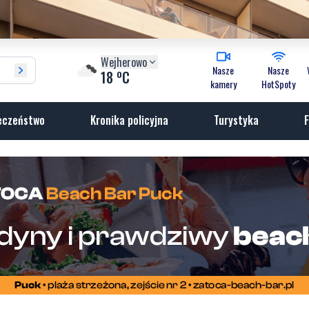
Wejherowo
Nasze
Nasze
o
18
C
kamery
HotSpoty
eczeństwo
Kronika policyjna
Turystyka
F