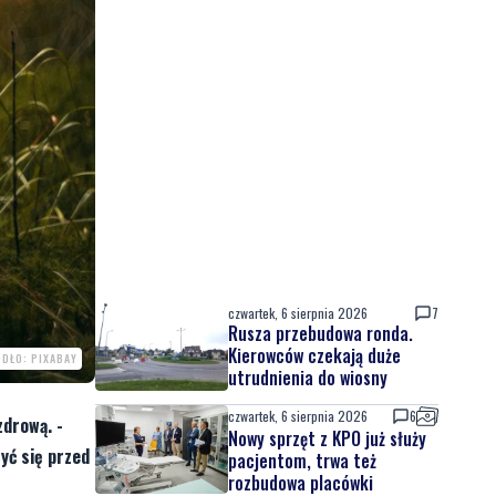
czwartek, 6 sierpnia 2026
7
Rusza przebudowa ronda.
Kierowców czekają duże
ÓDŁO: PIXABAY
utrudnienia do wiosny
czwartek, 6 sierpnia 2026
6
zdrową. -
Nowy sprzęt z KPO już służy
zyć się przed
pacjentom, trwa też
rozbudowa placówki