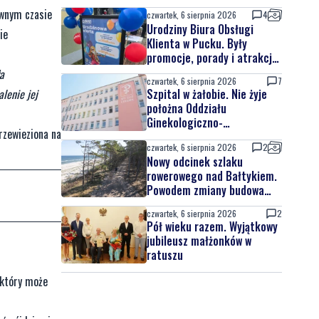
ewnym czasie
czwartek, 6 sierpnia 2026
4
Urodziny Biura Obsługi
ie
Klienta w Pucku. Były
promocje, porady i atrakcje
dla najmłodszych
a
czwartek, 6 sierpnia 2026
7
Szpital w żałobie. Nie żyje
alenie jej
położna Oddziału
Ginekologiczno-
rzewieziona na
Położniczego
czwartek, 6 sierpnia 2026
2
Nowy odcinek szlaku
rowerowego nad Bałtykiem.
Powodem zmiany budowa
elektrowni jądrowej
czwartek, 6 sierpnia 2026
2
Pół wieku razem. Wyjątkowy
jubileusz małżonków w
ratuszu
z
, który może