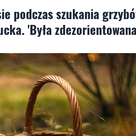
esie podczas szukania grzybó
Pucka. 'Była zdezorientowana