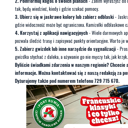
2. Poinformuj kogoś o swoich planach
- Zanim wyruszysz do la
tak, będą wiedzieć, kiedy i gdzie szukać pomocy.
3. Ubierz się w jaskrawe kolory lub zabierz odblaski
- Jaskra
gdzie widoczność może być ograniczona. Kamizelki odblaskowe cz
4. Korzystaj z aplikacji nawigacyjnych
- Wiele darmowych apli
pozwala śledzić trasę i zapisywać punkty orientacyjne. Warto je 
5. Zabierz gwizdek lub inne narzędzie do sygnalizacji
- Pros
gwizdka słychać z daleka, a używanie go nie męczy tak, jak krzyk.
Byliście świadkami zdarzenia w naszym regionie? Chcecie 
informacje. Można kontaktować się z naszą redakcją za 
Dyżurujemy także pod numerem telefonu 729 715 670.