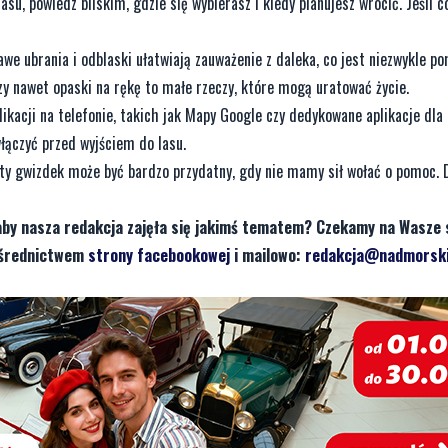
su, powiedz bliskim, gdzie się wybierasz i kiedy planujesz wrócić. Jeśli co
we ubrania i odblaski ułatwiają zauważenie z daleka, co jest niezwykle po
y nawet opaski na rękę to małe rzeczy, które mogą uratować życie.
kacji na telefonie, takich jak Mapy Google czy dedykowane aplikacje dla 
włączyć przed wyjściem do lasu.
ty gwizdek może być bardzo przydatny, gdy nie mamy sił wołać o pomoc. 
aby nasza redakcja zajęła się jakimś tematem? Czekamy na Wasze 
pośrednictwem
strony facebookowej
i mailowo:
redakcja@nadmorski