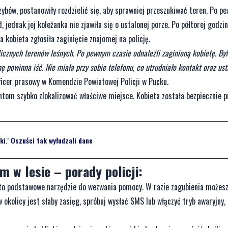
zybów, postanowiły rozdzielić się, aby sprawniej przeszukiwać teren. Po p
jednak jej koleżanka nie zjawiła się o ustalonej porze. Po półtorej godzin
kobieta zgłosiła zaginięcie znajomej na policję.
licznych terenów leśnych. Po pewnym czasie odnaleźli zaginioną kobietę. Był
nę powinna iść. Nie miała przy sobie telefonu, co utrudniało kontakt oraz ust
oficer prasowy w Komendzie Powiatowej Policji w Pucku.
tom szybko zlokalizować właściwe miejsce. Kobieta została bezpiecznie p
i.' Oszuści tak wyłudzali dane
m w lesie – porady policji:
to podstawowe narzędzie do wezwania pomocy. W razie zagubienia możes
w okolicy jest słaby zasięg, spróbuj wysłać SMS lub włączyć tryb awaryjny