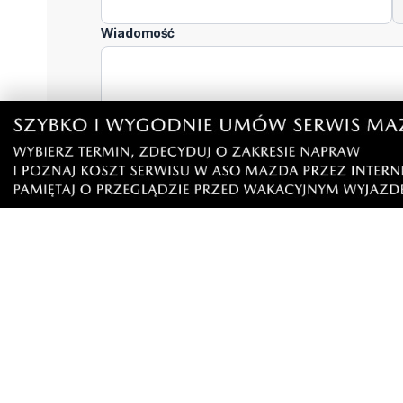
Wiadomość
Klikając "dodaj komentarz", akceptujesz regulamin 
Podziel się tym artkułem z innymi:
Czytaj również