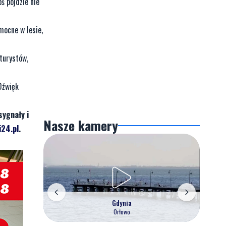
ś pójdzie nie
mocne w lesie,
turystów,
Dźwięk
sygnały i
Nasze kamery
24.pl
.
Gdynia
Orłowo