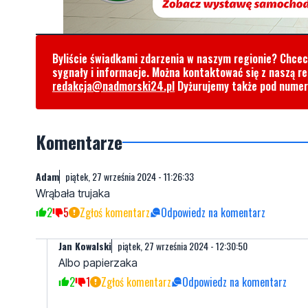
Byliście świadkami zdarzenia w naszym regionie? Chce
sygnały i informacje. Można kontaktować się z naszą r
redakcja@nadmorski24.pl
Dyżurujemy także pod nume
Komentarze
Adam
piątek, 27 września 2024 - 11:26:33
Wrąbała trujaka
2
5
Zgłoś komentarz
Odpowiedz na komentarz
Jan Kowalski
piątek, 27 września 2024 - 12:30:50
Albo papierzaka
2
1
Zgłoś komentarz
Odpowiedz na komentarz