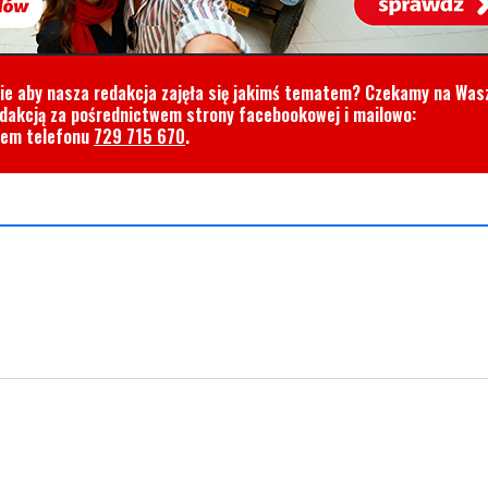
cie aby nasza redakcja zajęła się jakimś tematem? Czekamy na Was
edakcją za pośrednictwem strony facebookowej i mailowo:
rem telefonu
729 715 670
.