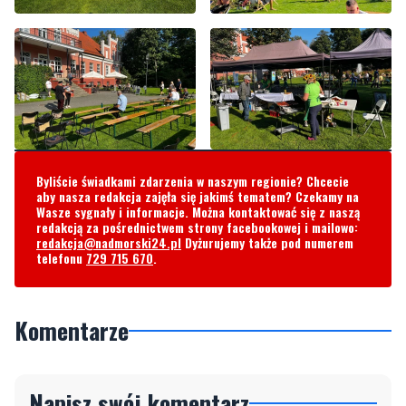
Byliście świadkami zdarzenia w naszym regionie? Chcecie
aby nasza redakcja zajęła się jakimś tematem? Czekamy na
Wasze sygnały i informacje. Można kontaktować się z naszą
redakcją za pośrednictwem strony facebookowej i mailowo:
redakcja@nadmorski24.pl
Dyżurujemy także pod numerem
telefonu
729 715 670
.
Komentarze
Napisz swój komentarz