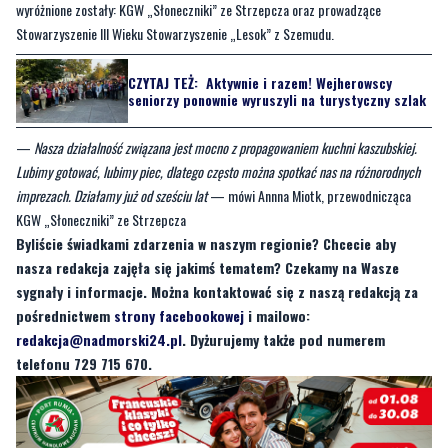
wyróżnione zostały: KGW „Słoneczniki” ze Strzepcza oraz prowadzące
Stowarzyszenie III Wieku Stowarzyszenie „Lesok” z Szemudu.
CZYTAJ TEŻ:
Aktywnie i razem! Wejherowscy
seniorzy ponownie wyruszyli na turystyczny szlak
—
Nasza działalność związana jest mocno z propagowaniem kuchni kaszubskiej.
Lubimy gotować, lubimy piec, dlatego często można spotkać nas na różnorodnych
imprezach. Działamy już od sześciu lat
— mówi Annna Miotk, przewodnicząca
KGW „Słoneczniki” ze Strzepcza
Byliście świadkami zdarzenia w naszym regionie? Chcecie aby
nasza redakcja zajęła się jakimś tematem? Czekamy na Wasze
sygnały i informacje. Można kontaktować się z naszą redakcją za
pośrednictwem
strony facebookowej
i mailowo:
redakcja@nadmorski24.pl
. Dyżurujemy także pod numerem
telefonu 729 715 670.