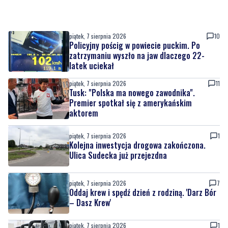
piątek, 7 sierpnia 2026
10
Policyjny pościg w powiecie puckim. Po
zatrzymaniu wyszło na jaw dlaczego 22-
latek uciekał
piątek, 7 sierpnia 2026
11
Tusk: "Polska ma nowego zawodnika".
Premier spotkał się z amerykańskim
aktorem
piątek, 7 sierpnia 2026
1
Kolejna inwestycja drogowa zakończona.
Ulica Sudecka już przejezdna
piątek, 7 sierpnia 2026
7
Oddaj krew i spędź dzień z rodziną. 'Darz Bór
– Dasz Krew'
piątek, 7 sierpnia 2026
1