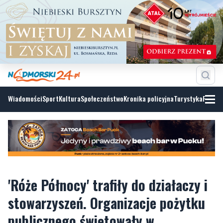
Wiadomości
Sport
Kultura
Społeczeństwo
Kronika policyjna
Turystyka
Fotoga
'Róże Północy' trafiły do działaczy i
stowarzyszeń. Organizacje pożytku
publicznego świętowały w