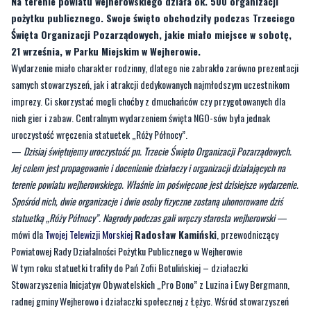
Na terenie powiatu wejherowskiego działa ok. 500 organizacji
pożytku publicznego. Swoje święto obchodziły podczas Trzeciego
Święta Organizacji Pozarządowych, jakie miało miejsce w sobotę,
21 września, w Parku Miejskim w Wejherowie.
Wydarzenie miało charakter rodzinny, dlatego nie zabrakło zarówno prezentacji
samych stowarzyszeń, jak i atrakcji dedykowanych najmłodszym uczestnikom
imprezy. Ci skorzystać mogli choćby z dmuchańców czy przygotowanych dla
nich gier i zabaw. Centralnym wydarzeniem święta NGO-sów była jednak
uroczystość wręczenia statuetek „Róży Północy”.
—
Dzisiaj świętujemy uroczystość pn. Trzecie Święto Organizacji Pozarządowych.
Jej celem jest propagowanie i docenienie działaczy i organizacji działających na
terenie powiatu wejherowskiego. Właśnie im poświęcone jest dzisiejsze wydarzenie.
Spośród nich, dwie organizacje i dwie osoby fizyczne zostaną uhonorowane dziś
statuetką „Róży Północy”. Nagrody podczas gali wręczy starosta wejherowski
—
mówi dla
Twojej Telewizji Morskiej
Radosław Kamiński
, przewodniczący
Powiatowej Rady Działalności Pożytku Publicznego w Wejherowie
W tym roku statuetki trafiły do Pań Zofii Botulińskiej – działaczki
Stowarzyszenia Inicjatyw Obywatelskich „Pro Bono” z Luzina i Ewy Bergmann,
radnej gminy Wejherowo i działaczki społecznej z Łężyc. Wśród stowarzyszeń