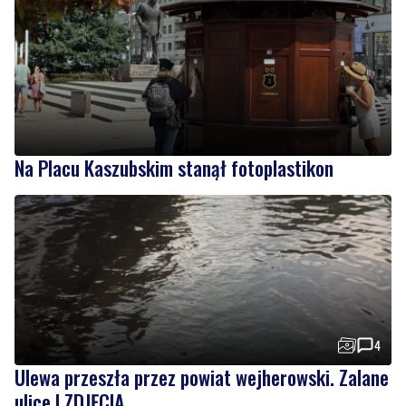
Na Placu Kaszubskim stanął fotoplastikon
4
Ulewa przeszła przez powiat wejherowski. Zalane
ulice | ZDJĘCIA