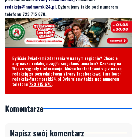
redakcja@nadmorski24.pl
. Dyżurujemy także pod numerem
telefonu 729 715 670.
Byliście świadkami zdarzenia w naszym regionie? Chcecie
aby nasza redakcja zajęła się jakimś tematem? Czekamy na
Wasze sygnały i informacje. Można kontaktować się z naszą
redakcją za pośrednictwem strony facebookowej i mailowo:
redakcja@nadmorski24.pl
Dyżurujemy także pod numerem
telefonu
729 715 670
.
Komentarze
Napisz swój komentarz