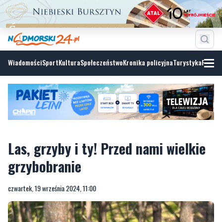
Wiadomości
Sport
Kultura
Społeczeństwo
Kronika policyjna
Turystyka
Fotoga
Las, grzyby i ty! Przed nami wielkie
grzybobranie
czwartek, 19 września 2024, 11:00