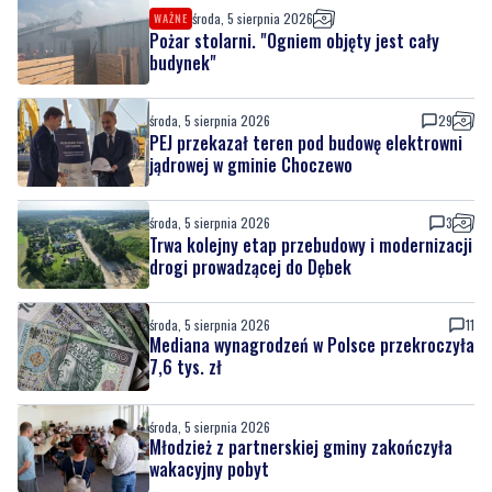
środa, 5 sierpnia 2026
WAŻNE
Pożar stolarni. "Ogniem objęty jest cały
budynek"
środa, 5 sierpnia 2026
29
PEJ przekazał teren pod budowę elektrowni
jądrowej w gminie Choczewo
środa, 5 sierpnia 2026
3
Trwa kolejny etap przebudowy i modernizacji
drogi prowadzącej do Dębek
środa, 5 sierpnia 2026
11
Mediana wynagrodzeń w Polsce przekroczyła
7,6 tys. zł
środa, 5 sierpnia 2026
Młodzież z partnerskiej gminy zakończyła
wakacyjny pobyt