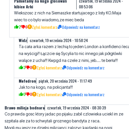
2
6
Zgłoś komentarz
Odpowiedz na komentarz
Widz
czwartek, 19 września 2024 - 10:58:24
Ta cała arka razem z lechią to jeden London a konfidenci lec
na wyścigi!! Łączcie się Sycylia to nic innego jak półgłówki
walące z ucha!!! Kwpgd na czele z nimi, jeb.... te berła!!!
3
0
Zgłoś komentarz
Odpowiedz na komentarz
Mefedron
piątek, 20 września 2024 - 11:17:49
Jak to na kogo, na policjanta!!!
0
0
Zgłoś komentarz
Odpowiedz na komentarz
Brawo milicja bodnara
czwartek, 19 września 2024 - 08:30:39
Co prawda gosc ktory jadac po pijaku zabil czlowieka uciekl im ze
szpitala ale za to schwytali groznego bandyta z raca.
Mogli mu jeszcze dzielni milicjanci zalozyc kajdanki na nogi
13
2
Zgłoś komentarz
Odpowiedz na komentarz
Brawo dla kibicow Arki glosujacych
czwartek, 19 września 2024 -