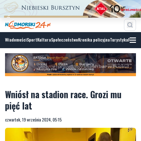
Wiadomości
Sport
Kultura
Społeczeństwo
Kronika policyjna
Turystyka
Fotoga
Wniósł na stadion race. Grozi mu
pięć lat
czwartek, 19 września 2024, 05:15