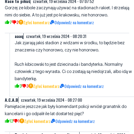
7
2
Zgłoś komentarz
Odpowiedz na komentarz
aaaq
czwartek, 19 września 2024 - 08:20:31
Jak zjarają jakiś stadion z widzami w środku, to będzie bez
znaczenia czy honorowo, czy nie honorowo.
Ruch kibicowski to jest dziecinada i bandyterka. Normalny
człowiek z tego wyrasta. Ci co zostają są niedojrzali, albo idą w
bandyterkę.
3
3
Zgłoś komentarz
Odpowiedz na komentarz
A.C.A.B
czwartek, 19 września 2024 - 08:27:00
Pamiętacie jeszcze jak były komendant policji wniósł granatnik do
kancelarii i go odpalił ile lat dostał też pięć?
12
1
Zgłoś komentarz
Odpowiedz na komentarz
Pamietamy na kogo glosowali
czwartek, 19 września 2024 -
kibice Arki
08:53:06
Wiekszosc z nich na Siemaszke startujacego z listy KO.Maja
wiec to co bylo wiadomo,ze miec beda