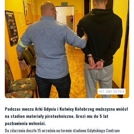
FOT. KMP GDYNIA
Podczas meczu Arki Gdynia i Kotwicy Kołobrzeg meżczyzna wniósł
na stadion materiały pirotechniczne. Grozi mu do 5 lat
pozbawienia wolności.
Do zdarzenia doszło 15 września na terenie stadionu Gdyńskiego Centrum
Sportu.
—
Podczas trwania meczu Arka Gdynia – Kotwica Kołobrzeg pracownicy ochrony
znaleźli przy 18-latku materiały pirotechniczne. Po otrzymaniu zgłoszenia o tym