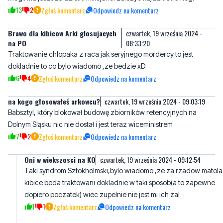
na PO
08:33:20
Traktowanie chlopaka z raca jak seryjnego mordercy to jest
dokladnie to co bylo wiadomo ,ze bedzie xD
6
4
Zgłoś komentarz
Odpowiedz na komentarz
na kogo głosowałeś arkowcu?
czwartek, 19 września 2024 - 09:03:19
Babsztyl, który blokował budowę zbiorników retencyjnych na
Dolnym Sląsku nic nie dostał i jest teraz wiceministrem
7
2
Zgłoś komentarz
Odpowiedz na komentarz
Oni w wiekszosci na KO
czwartek, 19 września 2024 - 09:12:54
Taki syndrom Sztokholmski,bylo wiadomo ,ze za rzadow matola
kibice beda traktowani dokladnie w taki sposob(a to zapewne
dopiero poczatek) wiec zupelnie nie jest mi ich zal
1
1
Zgłoś komentarz
Odpowiedz na komentarz
Kwpgd
czwartek, 19 września 2024 - 11:50:59
My z Sycylii poszukujemy dziw...k jak i konfidentów do współpracy
gwarantując porcje chleba dla ubogich!!!!