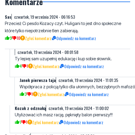
Przecież Ci pesdo Kozacy czyt. Huligani to jest dno społeczne
które tylko niepotrzebnie tlen zabierają.
9
10
Zgłoś komentarz
Odpowiedz na komentarz
czwartek, 19 września 2024 - 08:01:58
Ty lepiej sam uzupełnij edukację i kup sobie słownik.
4
1
Zgłoś komentarz
Odpowiedz na komentarz
Janek pierwsza taja
czwartek, 19 września 2024 - 11:01:35
Współpraca z policją tylko dla ułomnych, bezzębnych mafoz
3
1
Zgłoś komentarz
Odpowiedz na komentarz
Kozak z odznaką
czwartek, 19 września 2024 - 11:00:02
Utylizować ich masz rację, pęknięty balon pierwszy!!!
1
1
Zgłoś komentarz
Odpowiedz na komentarz
Race to pikuś
czwartek, 19 września 2024 - 07:07:52
Gorzej ze kibole zaczynają używać na stadionach rakiet. I strzelają
nimi do siebie. A to już jest po krakowsku, nie honorowo.