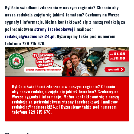
pośrednictwem
strony facebookowej
i mailowo:
redakcja@nadmorski24.pl
. Dyżurujemy także pod numerem
telefonu 729 715 670.
Byliście świadkami zdarzenia w naszym regionie? Chcecie
aby nasza redakcja zajęła się jakimś tematem? Czekamy na
Wasze sygnały i informacje. Można kontaktować się z naszą
redakcją za pośrednictwem strony facebookowej i mailowo:
redakcja@nadmorski24.pl
Dyżurujemy także pod numerem
telefonu
729 715 670
.
Komentarze
Sas
czwartek, 19 września 2024 - 06:16:53