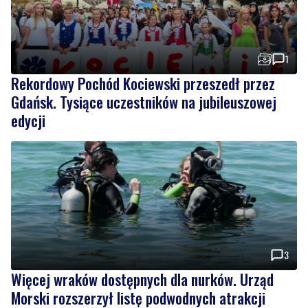
1
Rekordowy Pochód Kociewski przeszedł przez
Gdańsk. Tysiące uczestników na jubileuszowej
edycji
3
Więcej wraków dostępnych dla nurków. Urząd
Morski rozszerzył listę podwodnych atrakcji
Wiadomości
sobota, 8 sierpnia 2026
2
NOWE
Ponad 24 tysiące metrów kwadratowych