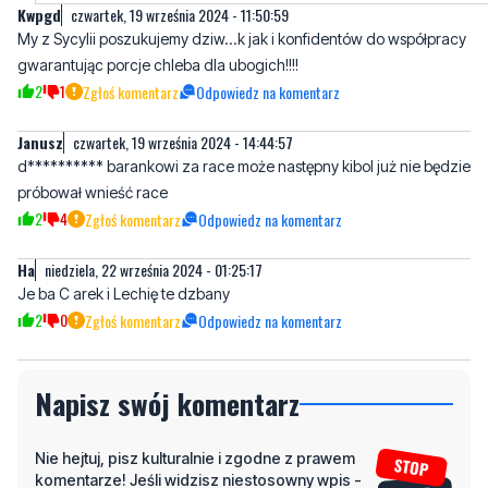
2
1
Zgłoś komentarz
Odpowiedz na komentarz
Janusz
czwartek, 19 września 2024 - 14:44:57
d********** barankowi za race może następny kibol już nie będzie
próbował wnieść race
2
4
Zgłoś komentarz
Odpowiedz na komentarz
Ha
niedziela, 22 września 2024 - 01:25:17
Je ba C arek i Lechię te dzbany
2
0
Zgłoś komentarz
Odpowiedz na komentarz
Napisz swój komentarz
Nie hejtuj, pisz kulturalnie i zgodne z prawem
komentarze! Jeśli widzisz niestosowny wpis -
kliknij "zgłoś nadużycie".
Imię / Podpis