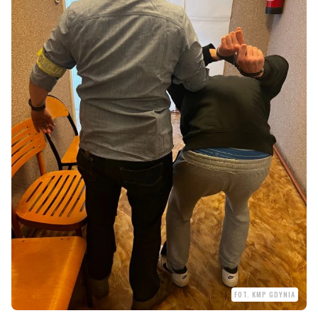
FOT. KMP GDYNIA
Byliście świadkami zdarzenia w naszym regionie? Chcecie aby
nasza redakcja zajęła się jakimś tematem? Czekamy na Wasze
sygnały i informacje. Można kontaktować się z naszą redakcją za