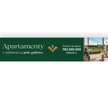
×
piątek, 7 sierpnia 2026
3
Więcej wraków dostępnych dla nurków. Urząd
Morski rozszerzył listę podwodnych atrakcji