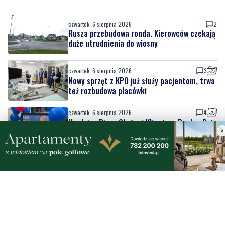
duże utrudnienia do wiosny
czwartek, 6 sierpnia 2026
3
Nowy sprzęt z KPO już służy pacjentom, trwa
też rozbudowa placówki
czwartek, 6 sierpnia 2026
4
Urodziny Biura Obsługi Klienta w Pucku. Były
promocje, porady i atrakcje dla
najmłodszych
czwartek, 6 sierpnia 2026
4
×
Szpital w żałobie. Nie żyje położna Oddziału
Ginekologiczno-Położniczego
czwartek, 6 sierpnia 2026
2
Nowy odcinek szlaku rowerowego nad
Bałtykiem. Powodem zmiany budowa
elektrowni jądrowej
czwartek, 6 sierpnia 2026
2