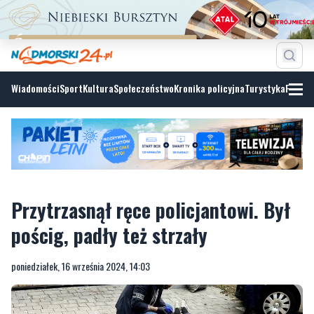
Wiadomości
Sport
Kultura
Społeczeństwo
Kronika policyjna
Turystyka
Fotoga
Przytrzasnął ręce policjantowi. Był
pościg, padły też strzały
poniedziałek, 16 września 2024, 14:03