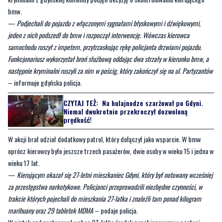
samochodu ruszył z impetem, przytrzaskując rękę policjanta drzwiami pojazdu.
Funkcjonariusz wykorzystał broń służbową oddając dwa strzały w kierunku bmw, a
następnie kryminalni ruszyli za nim w pościg, który zakończył się na ul. Partyzantów
– informuje gdyńska policja.
CZYTAJ TEŻ:
Na hulajnodze szarżował po Gdyni.
Niemal dwukrotnie przekroczył dozwoloną
prędkość!
W akcji brał udział dodatkowy patrol, który dołączył jako wsparcie. W bmw
oprócz kierowcy było jeszcze trzech pasażerów, dwie osoby w wieku 15 i jedna w
wieku 17 lat.
—
Kierującym okazał się 27-letni mieszkaniec Gdyni, który był notowany wcześniej
za przestępstwa narkotykowe. Policjanci przeprowadzili niezbędne czynności, w
trakcie których pojechali do mieszkania 27-latka i znaleźli tam ponad kilogram
marihuany oraz 29 tabletek MDMA
– podaje policja.
W piątek sąd zastosował wobec 27-latka środek zapobiegawczy w postaci
tymczasowego aresztu na okres 3 miesięcy. Grozi mu do 10 lat pozbawienia
wolności.
Byliście świadkami zdarzenia w naszym regionie? Chcecie aby