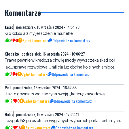
Jasio
poniedziałek, 16 września 2024 - 14:54:28
Kilo koksu a zimy jeszcze nie ma.hehe
9
0
Zgłoś komentarz
Odpowiedz na komentarz
Klodzko
poniedziałek, 16 września 2024 - 16:06:27
Trawa pewnie w kredo,za chwilę młody wywzczeka skąd co i
jak...sprawa rozwojowa... milicja już obcina kolejnych amigos
5
1
Zgłoś komentarz
Odpowiedz na komentarz
Pol
poniedziałek, 16 września 2024 - 16:47:55
I tak to gówniarstwo zaczyna swoją ,,karierę zawodową,,
17
0
Zgłoś komentarz
Odpowiedz na komentarz
Hehe
poniedziałek, 16 września 2024 - 17:23:41
Leżą jak PiS po ostatnich wygranych wyborach parlamentarnych.
12
15
Zgłoś komentarz
Odpowiedz na komentarz
Mieszkaniec Wejherowa
wtorek, 17 września 2024 - 09:17:03
Oni mają szansę wyjścia na prostą, choćby niepełnoletni