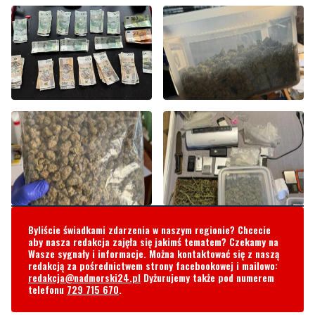
Byliście świadkami zdarzenia w naszym regionie? Chcecie
aby nasza redakcja zajęła się jakimś tematem? Czekamy na
Wasze sygnały i informacje. Można kontaktować się z naszą
redakcją za pośrednictwem strony facebookowej i mailowo:
redakcja@nadmorski24.pl
Dyżurujemy także pod numerem
telefonu
729 715 670
.
Komentarze