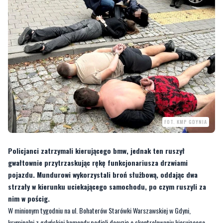
FOT. KMP GDYNIA
Policjanci zatrzymali kierującego bmw, jednak ten ruszył
gwałtownie przytrzaskując rękę funkcjonariusza drzwiami
pojazdu. Mundurowi wykorzystali broń służbową, oddając dwa
strzały w kierunku uciekającego samochodu, po czym ruszyli za
nim w pościg.
W minionym tygodniu na ul. Bohaterów Starówki Warszawskiej w Gdyni,
kryminalni z gdyńskiej komendy podjęli decyzję o skontrolowaniu kierującego
bmw.
—
Podjechali do pojazdu z włączonymi sygnałami błyskowymi i dźwiękowymi,
jeden z nich podszedł do bmw i rozpoczął interwencję. Wówczas kierowca