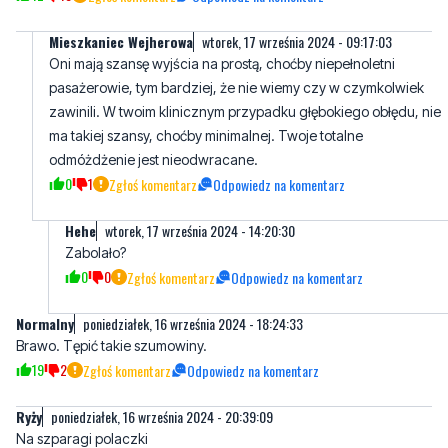
pasażerowie, tym bardziej, że nie wiemy czy w czymkolwiek
zawinili. W twoim klinicznym przypadku głębokiego obłędu, nie
ma takiej szansy, choćby minimalnej. Twoje totalne
odmóżdżenie jest nieodwracane.
0
1
Zgłoś komentarz
Odpowiedz na komentarz
Hehe
wtorek, 17 września 2024 - 14:20:30
Zabolało?
0
0
Zgłoś komentarz
Odpowiedz na komentarz
Normalny
poniedziałek, 16 września 2024 - 18:24:33
Brawo. Tępić takie szumowiny.
19
2
Zgłoś komentarz
Odpowiedz na komentarz
Ryży
poniedziałek, 16 września 2024 - 20:39:09
Na szparagi polaczki
4
3
Zgłoś komentarz
Odpowiedz na komentarz
OIek
wtorek, 17 września 2024 - 14:18:57