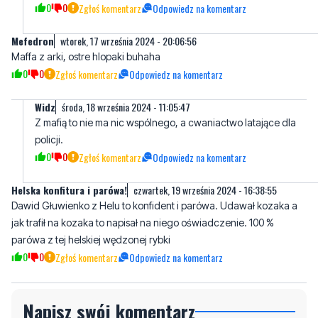
Maffa z arki, ostre hlopaki buhaha
0
0
Zgłoś komentarz
Odpowiedz na komentarz
Widz
środa, 18 września 2024 - 11:05:47
Z mafią to nie ma nic wspólnego, a cwaniactwo latające dla
policji.
0
0
Zgłoś komentarz
Odpowiedz na komentarz
Helska konfitura i parówa!
czwartek, 19 września 2024 - 16:38:55
Dawid Głuwienko z Helu to konfident i parówa. Udawał kozaka a
jak trafił na kozaka to napisał na niego oświadczenie. 100 %
parówa z tej helskiej wędzonej rybki
0
0
Zgłoś komentarz
Odpowiedz na komentarz
Napisz swój komentarz
Nie hejtuj, pisz kulturalnie i zgodne z prawem
komentarze! Jeśli widzisz niestosowny wpis -