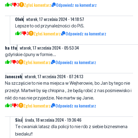
Lepsze to od przynależności do PiS.
1
3
Zgłoś komentarz
Odpowiedz na komentarz
ha tfu
wtorek, 17 września 2024 - 05:53:34
gdyńskie ćpuny w formie...
1
0
Zgłoś komentarz
Odpowiedz na komentarz
Janeczek
wtorek, 17 września 2024 - 07:24:13
Na szczęście to nie ma miejsca w Wejherowie, bo Jan by tego nie
przeżył. Martwił by się chłopina , że będą robić z nas pośmiewisko i
nikt do nas nie przyjedzie. Nie martw się Janie.
0
1
Zgłoś komentarz
Odpowiedz na komentarz
Sisi
środa, 18 września 2024 - 19:36:46
Te cwaniak latasz dla policji to nie rób z siebie biznesmena
biedaku!!
0
0
Zgłoś komentarz
Odpowiedz na komentarz
Mefedron
wtorek, 17 września 2024 - 20:06:56