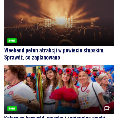
NOWE
Weekend pełen atrakcji w powiecie słupskim.
Sprawdź, co zaplanowano
1
NOWE
Kolorowy korowód, muzyka i regionalne smaki.
Nadchodzi Święto Kociewia
Wiadomości