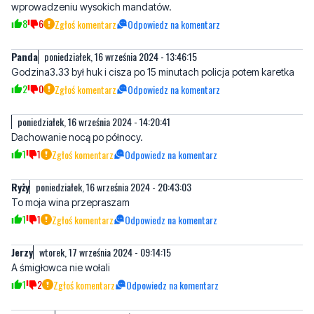
wprowadzeniu wysokich mandatów.
8
6
Zgłoś komentarz
Odpowiedz na komentarz
Panda
poniedziałek, 16 września 2024 - 13:46:15
Godzina3.33 był huk i cisza po 15 minutach policja potem karetka
2
0
Zgłoś komentarz
Odpowiedz na komentarz
poniedziałek, 16 września 2024 - 14:20:41
Dachowanie nocą po północy.
1
1
Zgłoś komentarz
Odpowiedz na komentarz
Ryży
poniedziałek, 16 września 2024 - 20:43:03
To moja wina przepraszam
1
1
Zgłoś komentarz
Odpowiedz na komentarz
Jerzy
wtorek, 17 września 2024 - 09:14:15
A śmigłowca nie wołali
1
2
Zgłoś komentarz
Odpowiedz na komentarz