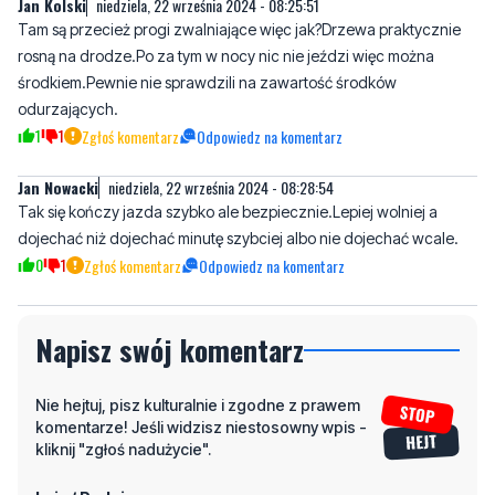
Jan Kolski
niedziela, 22 września 2024 - 08:25:51
Tam są przecież progi zwalniające więc jak?Drzewa praktycznie
rosną na drodze.Po za tym w nocy nic nie jeździ więc można
środkiem.Pewnie nie sprawdzili na zawartość środków
odurzających.
1
1
Zgłoś komentarz
Odpowiedz na komentarz
Jan Nowacki
niedziela, 22 września 2024 - 08:28:54
Tak się kończy jazda szybko ale bezpiecznie.Lepiej wolniej a
dojechać niż dojechać minutę szybciej albo nie dojechać wcale.
0
1
Zgłoś komentarz
Odpowiedz na komentarz
Napisz swój komentarz
Nie hejtuj, pisz kulturalnie i zgodne z prawem
komentarze! Jeśli widzisz niestosowny wpis -
kliknij "zgłoś nadużycie".