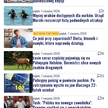
jubileuszowej edycji
piątek, 7 sierpnia 2026
3
Więcej wraków dostępnych dla nurków. Urząd
Morski rozszerzył listę podwodnych atrakcji
piątek, 7 sierpnia 2026
MATERIAŁ PARTNERA
Co jeść przy zaparciach? Dieta, błonnik i
nawyki, które naprawdę działają
piątek, 7 sierpnia 2026
10
Łosie coraz częściej pojawiają się na
Półwyspie Helskim. Burmistrz chce nowych
znaków drogowych
piątek, 7 sierpnia 2026
23
Policyjny pościg w powiecie puckim. Po
zatrzymaniu wyszło na jaw dlaczego 22-
latek uciekał
piątek, 7 sierpnia 2026
14
Tusk: "Polska ma nowego zawodnika".
Premier spotkał się z amerykańskim