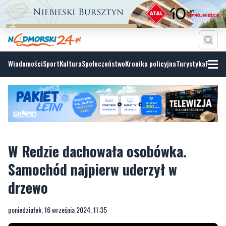
Wiadomości
Sport
Kultura
Społeczeństwo
Kronika policyjna
Turystyka
Fotoga
W Redzie dachowała osobówka.
Samochód najpierw uderzył w
drzewo
poniedziałek, 16 września 2024, 11:35