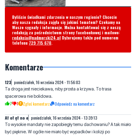
Byliście świadkami zdarzenia w naszym regionie? Chcecie
aby nasza redakcja zajęła się jakimś tematem? Czekamy na
Wasze sygnały i informacje. Można kontaktować się z naszą
redakcją za pośrednictwem strony facebookowej i mailowo:
redakcja@nadmorski24.pl
Dyżurujemy także pod numerem
telefonu
729 715 670
.
Komentarze
123
poniedziałek, 16 września 2024 - 11:56:03
Ta droga jest nieciekawa, niby prosta a krzywa. To trasa
spacerowa nie bolidowa.
7
1
Zgłoś komentarz
Odpowiedz na komentarz
Ał oł ęł no e
poniedziałek, 16 września 2024 - 13:39:13
To wysokie mandaty nie zapobiegły temu dachowaniu? A tak miało
być pięknie. W ogóle nie miało być wypadków i kolizji po