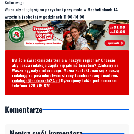
Kulturowego.
Warsztaty odbędą się
na przystani przy molo w Mechelinkach 14
września (sobota) w godzinach 11:00-14:00
Byliście świadkami zdarzenia w naszym regionie? Chcecie
aby nasza redakcja zajęła się jakimś tematem? Czekamy na
Wasze sygnały i informacje. Można kontaktować się z naszą
redakcją za pośrednictwem strony facebookowej i mailowo:
redakcja@nadmorski24.pl
Dyżurujemy także pod numerem
telefonu
729 715 670
.
Komentarze
Napisz swój komentarz