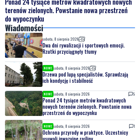
Ponad 24 tysiące metrów kwadratowych nowych
terenów zielonych. Powstanie nowa przestrzeń
do wypoczynku
Wiadomości
sobota, 8 sierpnia 2026
Dwa dni rywalizacji i sportowych emocji.
Rzutki przyciągnęły tłumy
sobota, 8 sierpnia 2026
NOWE
Drzewa pod lupą specjalistów. Sprawdzają
ich kondycję i stabilność
sobota, 8 sierpnia 2026
5
NOWE
Ponad 24 tysiące metrów kwadratowych
nowych terenów zielonych. Powstanie nowa
przestrzeń do wypoczynku
sobota, 8 sierpnia 2026
1
NOWE
Ochrona przyrody w praktyce. Uczestnicy
usuwali inwazyjne rośliny