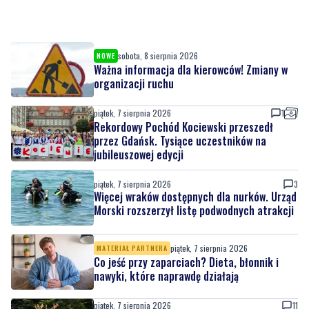
sobota, 8 sierpnia 2026
NOWE
Ważna informacja dla kierowców! Zmiany w
organizacji ruchu
piątek, 7 sierpnia 2026
1
Rekordowy Pochód Kociewski przeszedł
przez Gdańsk. Tysiące uczestników na
jubileuszowej edycji
piątek, 7 sierpnia 2026
3
Więcej wraków dostępnych dla nurków. Urząd
Morski rozszerzył listę podwodnych atrakcji
piątek, 7 sierpnia 2026
MATERIAŁ PARTNERA
Co jeść przy zaparciach? Dieta, błonnik i
nawyki, które naprawdę działają
piątek, 7 sierpnia 2026
11