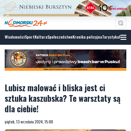
Wiadomości
Sport
Kultura
Społeczeństwo
Kronika policyjna
Turystyka
Fotoga
Lubisz malować i bliska jest ci
sztuka kaszubska? Te warsztaty są
dla ciebie!
piątek, 13 września 2024, 15:00