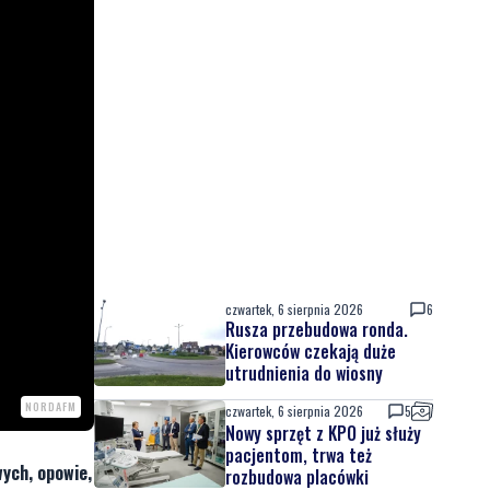
czwartek, 6 sierpnia 2026
6
Rusza przebudowa ronda.
Kierowców czekają duże
utrudnienia do wiosny
NORDAFM
czwartek, 6 sierpnia 2026
5
Nowy sprzęt z KPO już służy
pacjentom, trwa też
wych, opowie,
rozbudowa placówki