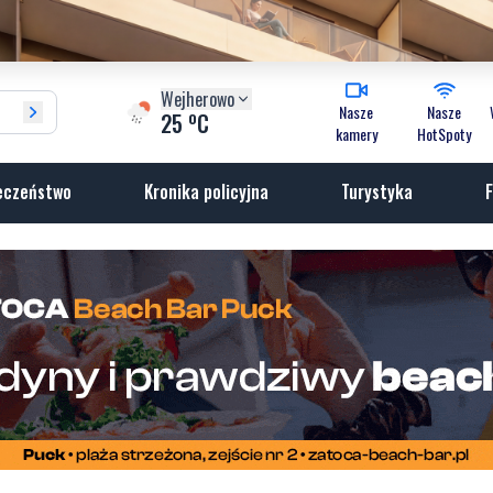
Wejherowo
Nasze
Nasze
o
25
C
kamery
HotSpoty
eczeństwo
Kronika policyjna
Turystyka
F