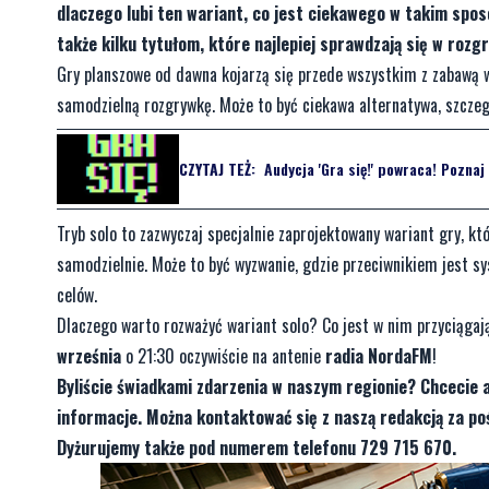
dlaczego lubi ten wariant, co jest ciekawego w takim sposo
także kilku tytułom, które najlepiej sprawdzają się w rozg
Gry planszowe od dawna kojarzą się przede wszystkim z zabawą w 
samodzielną rozgrywkę. Może to być ciekawa alternatywa, szczegó
CZYTAJ TEŻ:
Audycja 'Gra się!' powraca! Pozna
Tryb solo to zazwyczaj specjalnie zaprojektowany wariant gry, k
samodzielnie. Może to być wyzwanie, gdzie przeciwnikiem jest sy
celów.
Dlaczego warto rozważyć wariant solo? Co jest w nim przyciągaj
września
o 21:30 oczywiście na antenie
radia NordaFM
!
Byliście świadkami zdarzenia w naszym regionie? Chcecie 
informacje. Można kontaktować się z naszą redakcją za 
Dyżurujemy także pod numerem telefonu 729 715 670.