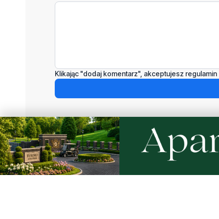
Klikając "dodaj komentarz", akceptujesz regulamin 
Podziel się tym artkułem z innymi:
Czytaj również