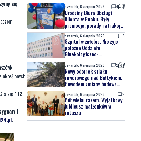
rzymy się
czwartek, 6 sierpnia 2026
4
Urodziny Biura Obsługi
Klienta w Pucku. Były
graczom
promocje, porady i atrakcje
dla najmłodszych
czwartek, 6 sierpnia 2026
5
Szpital w żałobie. Nie żyje
położna Oddziału
Ginekologiczno-
Położniczego
czwartek, 6 sierpnia 2026
2
nszówki
Nowy odcinek szlaku
ia określonych
rowerowego nad Bałtykiem.
Powodem zmiany budowa
elektrowni jądrowej
Gra się!"
12
czwartek, 6 sierpnia 2026
2
Pół wieku razem. Wyjątkowy
jubileusz małżonków w
sygnały i
ratuszu
24.pl
.