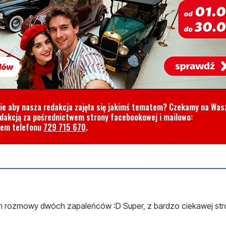
cie aby nasza redakcja zajęła się jakimś tematem? Czekamy na Was
edakcją za pośrednictwem strony facebookowej i mailowo:
rem telefonu
729 715 670
.
m rozmowy dwóch zapaleńców :D Super, z bardzo ciekawej str