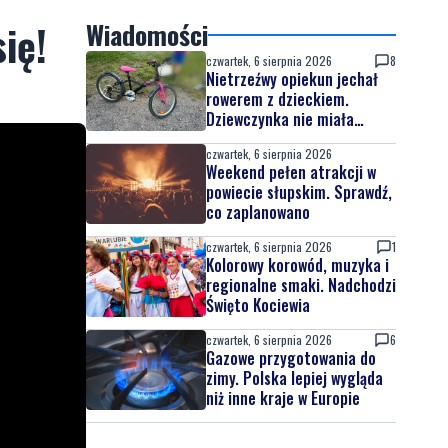
ię!
Wiadomości
czwartek, 6 sierpnia 2026
8
Nietrzeźwy opiekun jechał
rowerem z dzieckiem.
Dziewczynka nie miała
kasku
czwartek, 6 sierpnia 2026
Weekend pełen atrakcji w
powiecie słupskim. Sprawdź,
co zaplanowano
czwartek, 6 sierpnia 2026
1
Kolorowy korowód, muzyka i
regionalne smaki. Nadchodzi
Święto Kociewia
czwartek, 6 sierpnia 2026
6
Gazowe przygotowania do
zimy. Polska lepiej wygląda
niż inne kraje w Europie