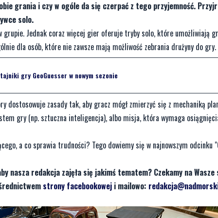
bie grania i czy w ogóle da się czerpać z tego przyjemność. Przyj
rywce solo.
grupie. Jednak coraz więcej gier oferuje tryby solo, które umożliwiają 
lnie dla osób, które nie zawsze mają możliwość zebrania drużyny do gry.
j tajniki gry GeoGuesser w nowym sezonie
tóry dostosowuje zasady tak, aby gracz mógł zmierzyć się z mechaniką pla
stem gry (np. sztuczna inteligencja), albo misja, która wymaga osiągnięc
ącego, a co sprawia trudności? Tego dowiemy się w najnowszym odcinku "
aby nasza redakcja zajęła się jakimś tematem? Czekamy na Wasze 
pośrednictwem
strony facebookowej
i mailowo:
redakcja@nadmorski