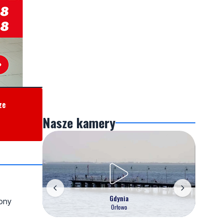
ze
Nasze kamery
Gdynia
ony
Orłowo