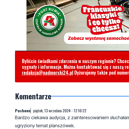
Byliście świadkami zdarzenia w naszym regionie? Chce
sygnały i informacje. Można kontaktować się z naszą r
redakcja@nadmorski24.pl
Dyżurujemy także pod nume
Komentarze
Pusheen
piątek, 13 września 2024 - 12:10:22
Bardzo ciekawa audycja, z zainteresowaniem słuchała
ugryziony temat planszówek.