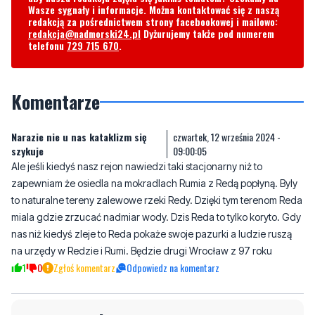
Wasze sygnały i informacje. Można kontaktować się z naszą
redakcją za pośrednictwem strony facebookowej i mailowo:
redakcja@nadmorski24.pl
Dyżurujemy także pod numerem
telefonu
729 715 670
.
Komentarze
Narazie nie u nas kataklizm się
czwartek, 12 września 2024 -
szykuje
09:00:05
Ale jeśli kiedyś nasz rejon nawiedzi taki stacjonarny niż to
zapewniam że osiedla na mokradlach Rumia z Redą popłyną. Byly
to naturalne tereny zalewowe rzeki Redy. Dzięki tym terenom Reda
miala gdzie zrzucać nadmiar wody. Dzis Reda to tylko koryto. Gdy
nas niż kiedyś zleje to Reda pokaże swoje pazurki a ludzie ruszą
na urzędy w Redzie i Rumi. Będzie drugi Wrocław z 97 roku
1
0
Zgłoś komentarz
Odpowiedz na komentarz