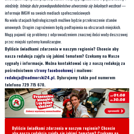
niedzielę. Istnieje duże prawdopodobieństwo utworzenia się lokalnych wezbrań
—
informuje IMGW na swoich mediach społecznościowych
Na wielu stacjach hydrologicznych możliwe będzie przekroczenie stanów
umownych. Drugim zagrożeniem będą podtopienia na obszarach miejskich.
Mogą pojawić się problemy z odprowadzeniem znacznej ilości wody deszczowej
przez miejski systemy kanalizacyjne.
Byliście świadkami zdarzenia w naszym regionie? Chcecie aby
nasza redakcja zajęła się jakimś tematem? Czekamy na Wasze
sygnały i informacje. Można kontaktować się z naszą redakcją za
pośrednictwem
strony facebookowej
i mailowo:
redakcja@nadmorski24.pl
. Dyżurujemy także pod numerem
telefonu 729 715 670.
Byliście świadkami zdarzenia w naszym regionie? Chcecie
aby nasza redakcja zajęła się jakimś tematem? Czekamy na