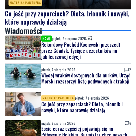
MATERIAŁ PARTNERA
Co jeść przy zaparciach? Dieta, błonnik i nawyki,
które naprawdę działają
Wiadomości
piątek, 7 sierpnia 2026
NOWE
Rekordowy Pochód Kociewski przeszedł
przez Gdańsk. Tysiące uczestników na
jubileuszowej edycji
piątek, 7 sierpnia 2026
2
Więcej wraków dostępnych dla nurków. Urząd
Morski rozszerzył listę podwodnych atrakcji
piątek, 7 sierpnia 2026
MATERIAŁ PARTNERA
Co jeść przy zaparciach? Dieta, błonnik i
nawyki, które naprawdę działają
piątek, 7 sierpnia 2026
6
Łosie coraz częściej pojawiają się na
Półwyspie Helskim. Burmistrz chce nowych