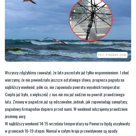
FOT. PIXABAY.COM
Wszyscy zdążyliśmy zauważyć, że lato pozostało już tylko wspomnieniem. I choć
wierzymy, że nie powiedziało jeszcze ostatniego słowa, prognoza pogody na
najbliższy weekend, póki co, nie zapowiada powrotu wysokich temperatur.
Ciepło już było, a większość z nas nie ma już nadziei na powrót prawdziwego
lata. Zmiany w pogodzie już są odczuwalne, jednak, jak zapowiadają synoptycy,
pogodowy Armagedon dopiero przed nami. W weekend odczujemy prawdziwie
jesienną aurę.
W najbliższy weekend 14-15 września temperatury na Pomorzu będą oscylowały
w granicach 16-19 stopni. Niemal w całym kraju przewidywane są opady