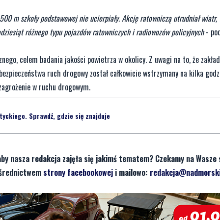
 500 m szkoły podstawowej nie ucierpiały. Akcję ratowniczą utrudniał wiatr,
adziesiąt różnego typu pojazdów ratowniczych i radiowozów policyjnych
- pod
ego, celem badania jakości powietrza w okolicy. Z uwagi na to, że zakład
 bezpieczeństwa ruch drogowy został całkowicie wstrzymany na kilka godz
 zagrożenie w ruchu drogowym.
tyckiego. Sprawdź, gdzie się znajduje
aby nasza redakcja zajęła się jakimś tematem? Czekamy na Wasze 
pośrednictwem
strony facebookowej
i mailowo:
redakcja@nadmorski