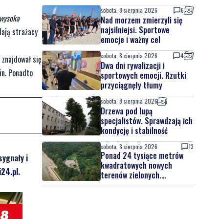
sobota, 8 sierpnia 2026
6
 wysoka
Nad morzem zmierzyli się
najsilniejsi. Sportowe
ają strażacy
emocje i ważny cel
sobota, 8 sierpnia 2026
4
 znajdował się
Dwa dni rywalizacji i
in. Ponadto
sportowych emocji. Rzutki
przyciągnęły tłumy
sobota, 8 sierpnia 2026
Drzewa pod lupą
specjalistów. Sprawdzają ich
kondycję i stabilność
sobota, 8 sierpnia 2026
13
Ponad 24 tysiące metrów
sygnały i
kwadratowych nowych
24.pl
.
terenów zielonych.
Powstanie nowa przestrzeń
do wypoczynku