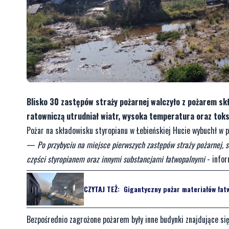
Blisko 30 zastępów straży pożarnej walczyło z pożarem skł
ratowniczą utrudniał wiatr, wysoka temperatura oraz tok
Pożar na składowisku styropianu w Łebieńskiej Hucie wybuchł w p
—
Po przybyciu na miejsce pierwszych zastępów straży pożarnej, s
części styropianem oraz innymi substancjami łatwopalnymi
- infor
CZYTAJ TEŻ:
Gigantyczny pożar materiałów łat
Bezpośrednio zagrożone pożarem były inne budynki znajdujące się