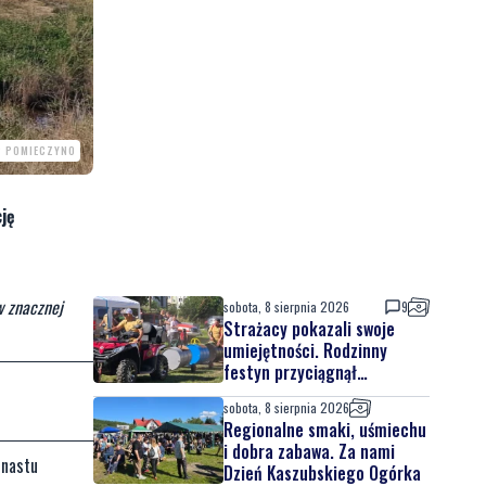
P POMIECZYNO
cję
w znacznej
sobota, 8 sierpnia 2026
9
Strażacy pokazali swoje
umiejętności. Rodzinny
festyn przyciągnął
mieszkańców oraz gości
sobota, 8 sierpnia 2026
Regionalne smaki, uśmiechu
i dobra zabawa. Za nami
unastu
Dzień Kaszubskiego Ogórka