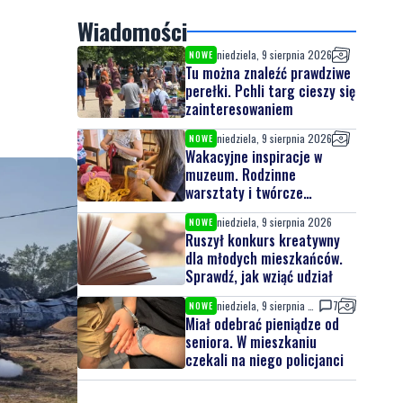
Wiadomości
niedziela, 9 sierpnia 2026
NOWE
Tu można znaleźć prawdziwe
perełki. Pchli targ cieszy się
zainteresowaniem
niedziela, 9 sierpnia 2026
NOWE
Wakacyjne inspiracje w
muzeum. Rodzinne
warsztaty i twórcze
spotkania
niedziela, 9 sierpnia 2026
NOWE
Ruszył konkurs kreatywny
dla młodych mieszkańców.
Sprawdź, jak wziąć udział
niedziela, 9 sierpnia 2026
7
NOWE
Miał odebrać pieniądze od
seniora. W mieszkaniu
czekali na niego policjanci