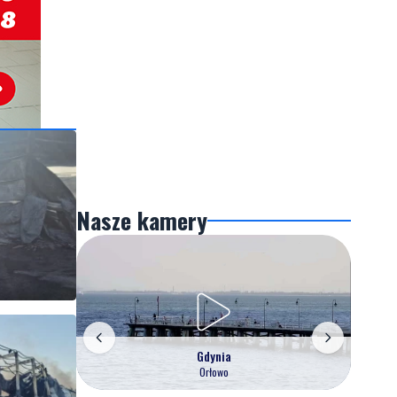
Nasze kamery
Gdynia
Orłowo