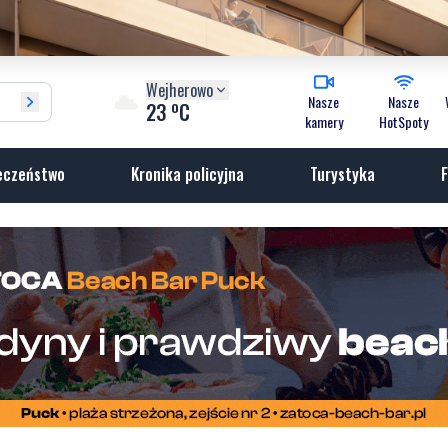
Wejherowo
Nasze
Nasze
o
23
C
kamery
HotSpoty
eczeństwo
Kronika policyjna
Turystyka
F