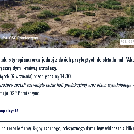
FOT. OS
adu styropianu oraz jednej z dwóch przyległych do składu hal. "Ak
syczny dym" -mówią strażacy.
iątek (6 września) przed godziną 14:00.
trażacy zastali rozwinięty pożar hali produkcyjnej oraz placu wypełnionego 
muje OSP Pomieczyno.
wopalnych!
 na terenie firmy. Kłęby czarnego, toksycznego dymu były widoczne z kilk