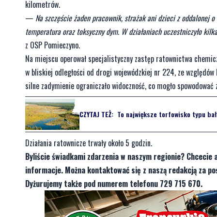
kilometrów.
—
Na szczęście żaden pracownik, strażak ani dzieci z oddalonej o
temperatura oraz toksyczny dym. W działaniach uczestniczyło kilk
z OSP Pomieczyno.
Na miejscu operował specjalistyczny zastęp ratownictwa chemiczn
w bliskiej odległości od drogi wojewódzkiej nr 224, ze względów
silne zadymienie ograniczało widoczność, co mogło spowodować
CZYTAJ TEŻ:
To największe torfowisko typu bał
Działania ratownicze trwały około 5 godzin.
Byliście świadkami zdarzenia w naszym regionie? Chcecie 
informacje. Można kontaktować się z naszą redakcją za 
Dyżurujemy także pod numerem telefonu 729 715 670.