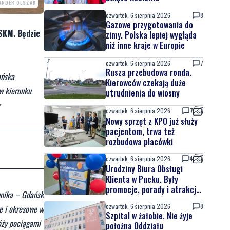
ANDER OLSZAK
czwartek, 6 sierpnia 2026
8
Gazowe przygotowania do
 SKM. Będzie
zimy. Polska lepiej wygląda
niż inne kraje w Europie
czwartek, 6 sierpnia 2026
7
Rusza przebudowa ronda.
ańska
Kierowców czekają duże
w kierunku
utrudnienia do wiosny
czwartek, 6 sierpnia 2026
7
Nowy sprzęt z KPO już służy
pacjentom, trwa też
rozbudowa placówki
czwartek, 6 sierpnia 2026
4
Urodziny Biura Obsługi
Klienta w Pucku. Były
promocje, porady i atrakcje
hnika – Gdańsk
dla najmłodszych
czwartek, 6 sierpnia 2026
8
e i okresowe w
Szpital w żałobie. Nie żyje
óży pociągami
położna Oddziału