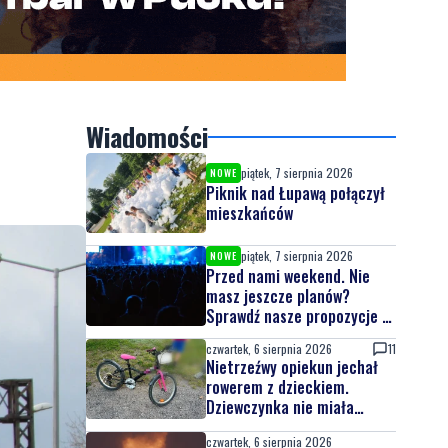
Wiadomości
piątek, 7 sierpnia 2026
NOWE
Piknik nad Łupawą połączył
mieszkańców
piątek, 7 sierpnia 2026
NOWE
Przed nami weekend. Nie
masz jeszcze planów?
Sprawdź nasze propozycje w
powiecie wejherowskim i
czwartek, 6 sierpnia 2026
11
puckim
Nietrzeźwy opiekun jechał
rowerem z dzieckiem.
Dziewczynka nie miała
kasku
czwartek, 6 sierpnia 2026