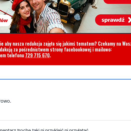
cie aby nasza redakcja zajęła się jakimś tematem? Czekamy na Was
edakcją za pośrednictwem strony facebookowej i mailowo:
rem telefonu
729 715 670
.
erowo.
ntarz troche taki ni przykleić ni przyłatać.