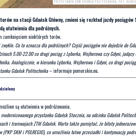
PRZYSTANEK SKM GDAŃSK POLITECHNIKA. FOT. ALEKS
torów na stacji Gdańsk Główny, zmieni się rozkład jazdy pociągów
dą ułatwienia dla podróżnych.
m zamknięciem niektórych torów.
ż zwykle. Co to oznacza dla podróżnych? Część pociągów nie dojedzie do Gd
dzinach 5.00-22.00 co drugi pociąg z Lęborka, Wejherowa czy Gdyni, jadący 
nika. Analogicznie, w kierunku Lęborka, Wejherowa i Gdyni, co drugi pociąg
stanku Gdańsk Politechnika
– informuje pomorskie.eu.
dzielony
możliwe są ułatwienia w podróżowaniu.
 modernizowanego przystanku Gdańsk Stocznia, na odcinku Gdańsk Politec
sach i tramwajach ZTM Gdańsk. Warto także pamiętać, że bilety jednorazow
w (PKP SKM i POLREGIO), co umożliwia łatwe przesiadki i kontynuację podr