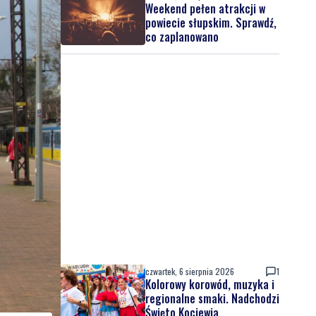
Weekend pełen atrakcji w
powiecie słupskim. Sprawdź,
co zaplanowano
czwartek, 6 sierpnia 2026
1
Kolorowy korowód, muzyka i
regionalne smaki. Nadchodzi
Święto Kociewia