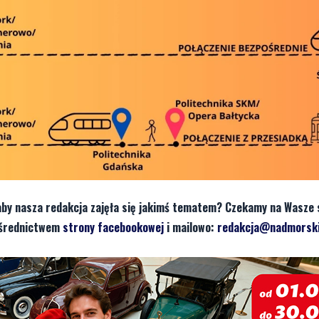
aby nasza redakcja zajęła się jakimś tematem? Czekamy na Wasze 
pośrednictwem
strony facebookowej
i mailowo:
redakcja@nadmorski