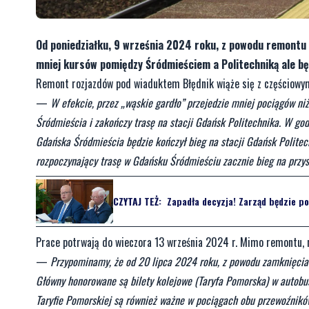
Od poniedziałku, 9 września 2024 roku, z powodu remontu 
mniej kursów pomiędzy Śródmieściem a Politechniką ale bę
Remont rozjazdów pod wiaduktem Błędnik wiąże się z częściowy
—
W efekcie, przez „wąskie gardło” przejedzie mniej pociągów ni
Śródmieścia i zakończy trasę na stacji Gdańsk Politechnika. W go
Gdańska Śródmieścia będzie kończył bieg na stacji Gdańsk Politech
rozpoczynający trasę w Gdańsku Śródmieściu zacznie bieg na przy
CZYTAJ TEŻ:
Zapadła decyzja! Zarząd będzie po
Prace potrwają do wieczora 13 września 2024 r. Mimo remontu, 
—
Przypominamy, że od 20 lipca 2024 roku, z powodu zamknięcia
Główny honorowane są bilety kolejowe (Taryfa Pomorska) w autobu
Taryfie Pomorskiej są również ważne w pociągach obu przewoźnikó