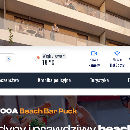
Wejherowo
Nasze
Nasze
o
18
C
kamery
HotSpoty
eczeństwo
Kronika policyjna
Turystyka
F