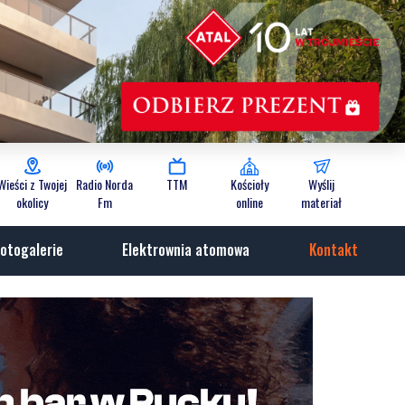
Wieści z Twojej
Radio Norda
TTM
Kościoły
Wyślij
okolicy
Fm
online
materiał
otogalerie
Elektrownia atomowa
Kontakt