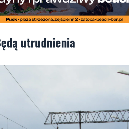
ędą utrudnienia