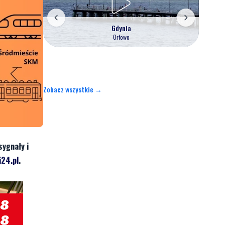
Gdynia
Orłowo
Zobacz wszystkie →
sygnały i
24.pl
.