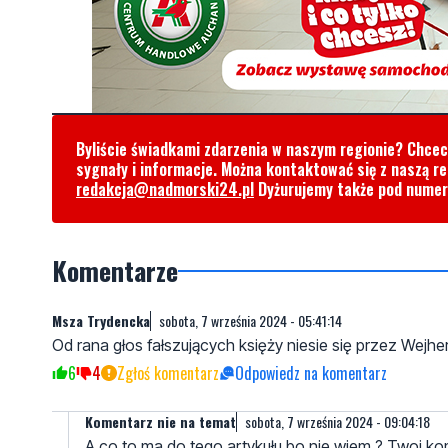
Byliście świadkami zdarzenia w naszym regionie? Chce
sygnały i informacje. Można kontaktować się z naszą r
redakcja@nadmorski24.pl
Dyżurujemy także pod nume
Komentarze
Msza Trydencka
sobota, 7 września 2024 - 05:41:14
Od rana głos fałszujących księży niesie się przez Wejh
6
4
Zgłoś komentarz
Odpowiedz na komentarz
Komentarz nie na temat
sobota, 7 września 2024 - 09:04:18
A co to ma do tego artykułu bo nie wiem ? Twoj kome