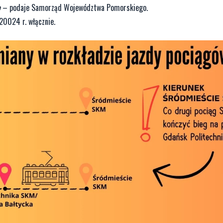
o
– podaje Samorząd Województwa Pomorskiego.
20024 r. włącznie.