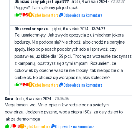
Obserwator spoza.
piątek, 6 września 2024 - 13:24:27
Te, uśmiechnięty. Jak zwykle opozycja z uśmiechem jokera
bzdurzy. Nie podoba się? Nie chodź, albo chodź na partyjne
spędy, klep po plecach podobnych sobie i sprawdź, czy
postawiłeś już kible dla 159 płci. Trochę za wcześnie zaczynasz
z kampanią, opatrzysz się z tymi smętami. Rozumiem, że
cokolwiek by obecne władze nie zrobiły i tak nie będzie dla
ciebie ok. Bo chcesz się wdrapać na jakiś stołeczek?
2
0
Zgłoś komentarz
Odpowiedz na komentarz
Sara
środa, 4 września 2024 - 20:05:05
Mega basen, wg. Mnie lepiej niż w redzie bo na świeżym
powietrzu. Jedzenie pyszne, woda ciepła i 50zl za cały dzień to
jak za darmo mega
8
10
Zgłoś komentarz
Odpowiedz na komentarz
czwartek, 5 września 2024 - 03:00:54
Lepiej niż w Redzie? bo na świeżym powietrzu? a jak nie ma
pogody? Po drugie nie ma co porównywać tych dwóch miejsc,