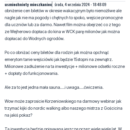
dla uczniów lub za darmo. Nawet film można obejrzeć co z tego
ze Wejherowo dopłaca do kina w WCK parę milionów jak można
dopłacać do Wodnych ogrodów.
Po co obniżać ceny biletów dla rodzin jak można opchnąć
emerytom tanie wejściówki jak będzie 15stopni na zewnątrz.
Milionowe zadłużenie na ta inwestycje + milionowe odsetki roczne
+ dopłaty do funkcjonowania.
Ale za to jest jedna mała sauna....i uwaga....ćwiczenia.
Wow może zaprosicie Korzeniowskiego na darmowy webinar jak
trzymać kijki do nordic walking albo naszego mistrza z Gościcina
na jakiś pokaz?
Ta inwestycja będzie opisywana jeszcze przez wiele wiele lat. W
następnej kadencji przekreśli start Pana Arkadiusza.
Skoro wszystko jest takie kolorowe to może wielką piaskownice w