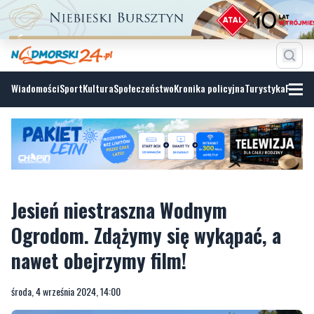
Wiadomości
Sport
Kultura
Społeczeństwo
Kronika policyjna
Turystyka
Fotoga
Jesień niestraszna Wodnym
Ogrodom. Zdążymy się wykąpać, a
nawet obejrzymy film!
środa, 4 września 2024, 14:00