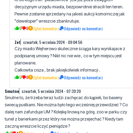
6
0
Zgłoś komentarz
Odpowiedz na komentarz
Zet
czwartek, 5 września 2024 - 09:04:56
Czy miasto Wejherowo skutecznie ściąga kary wynikajace z
podpisanej umowy ? Nikt nic nie wie , co w tym miejscu jest
planowane.
Całkowita cisza , brak jakiejkolwiek informacji .
5
0
Zgłoś komentarz
Odpowiedz na komentarz
Smutne
czwartek, 5 września 2024 - 07:39:20
Smutne to, że trzeba teraz ludzi zachęcać do kąpieli, bo baseny
świecą pustkami. Nie można było tego wcześniej przewidzieć ? Co
dalej nam zafunduje UM ? Kolejkę linową na górę, zoo w parku czy
tunel z barierkami przez który nie można przejechać ? Kiedy tam
zaczną wreszcie liczyć pieniądze ?
7
4
Zgłoś komentarz
Odpowiedz na komentarz
Hej
czwartek, 5 września 2024 - 08:55:56
Jakby budował basen za prywatne pieniadze to na pewno