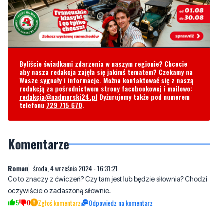
Byliście świadkami zdarzenia w naszym regionie? Chcecie
aby nasza redakcja zajęła się jakimś tematem? Czekamy na
Wasze sygnały i informacje. Można kontaktować się z naszą
redakcją za pośrednictwem strony facebookowej i mailowo:
redakcja@nadmorski24.pl
Dyżurujemy także pod numerem
telefonu
729 715 670
.
Komentarze
Roman
środa, 4 września 2024 - 16:31:21
Co to znaczy z ćwiczeń? Czy tam jest lub będzie siłownia? Chodzi
oczywiście o zadaszoną siłownie.
5
0
Zgłoś komentarz
Odpowiedz na komentarz
usmiechniety mieszkaniec
środa, 4 września 2024 - 18:48:09
obniżenie cen biletów w okresie wakacyjnym było niemożliwe ale
nagle jak nie ma pogody i chętnych to spoko, wejście promocyjne