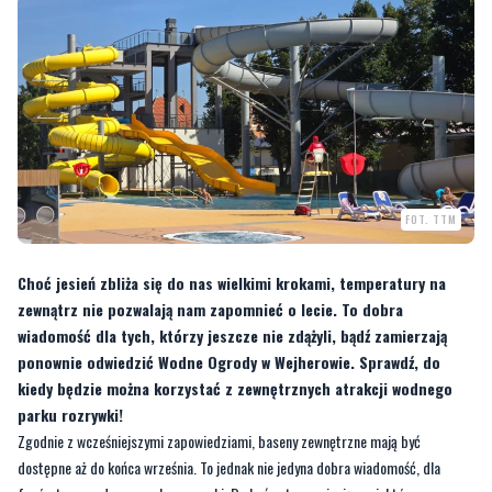
FOT. TTM
Choć jesień zbliża się do nas wielkimi krokami, temperatury na
zewnątrz nie pozwalają nam zapomnieć o lecie. To dobra
wiadomość dla tych, którzy jeszcze nie zdążyli, bądź zamierzają
ponownie odwiedzić Wodne Ogrody w Wejherowie. Sprawdź, do
kiedy będzie można korzystać z zewnętrznych atrakcji wodnego
parku rozrywki!
Zgodnie z wcześniejszymi zapowiedziami, baseny zewnętrzne mają być
dostępne aż do końca września. To jednak nie jedyna dobra wiadomość, dla
fanów tego wodnego parku rozrywki. Do końca tego miesiąca niektórzy
mieszkańcy Wejherowa będą mogli liczyć na specjalne zniżki.
—
Dla wszystkich mieszkańców Wejherowa posiadających pakiet seniora, wejście