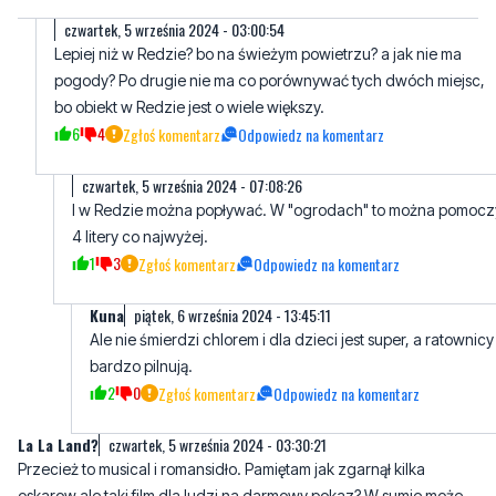
bo obiekt w Redzie jest o wiele większy.
6
4
Zgłoś komentarz
Odpowiedz na komentarz
czwartek, 5 września 2024 - 07:08:26
I w Redzie można popływać. W "ogrodach" to można pomocz
4 litery co najwyżej.
1
3
Zgłoś komentarz
Odpowiedz na komentarz
Kuna
piątek, 6 września 2024 - 13:45:11
Ale nie śmierdzi chlorem i dla dzieci jest super, a ratownicy
bardzo pilnują.
2
0
Zgłoś komentarz
Odpowiedz na komentarz
La La Land?
czwartek, 5 września 2024 - 03:30:21
Przecież to musical i romansidło. Pamiętam jak zgarnął kilka
oskarow ale taki film dla ludzi na darmowy pokaz? W sumie może
nawet lepiej, bo tak by była masa ludzi, jeden na drugim i to tez by
kiepsko wyglądało na zdjęciach.
3
2
Zgłoś komentarz
Odpowiedz na komentarz