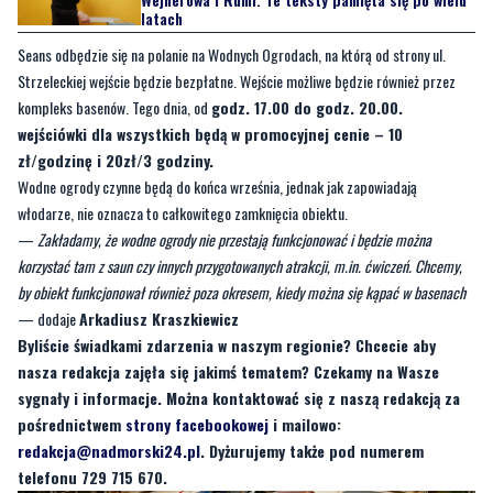
Strzeleckiej wejście będzie bezpłatne. Wejście możliwe będzie również przez
kompleks basenów. Tego dnia, od
godz. 17.00 do godz. 20.00.
wejściówki dla wszystkich będą w promocyjnej cenie – 10
zł/godzinę i 20zł/3 godziny.
Wodne ogrody czynne będą do końca września, jednak jak zapowiadają
włodarze, nie oznacza to całkowitego zamknięcia obiektu.
—
Zakładamy, że wodne ogrody nie przestają funkcjonować i będzie można
korzystać tam z saun czy innych przygotowanych atrakcji, m.in. ćwiczeń. Chcemy,
by obiekt funkcjonował również poza okresem, kiedy można się kąpać w basenach
— dodaje
Arkadiusz Kraszkiewicz
Byliście świadkami zdarzenia w naszym regionie? Chcecie aby
nasza redakcja zajęła się jakimś tematem? Czekamy na Wasze
sygnały i informacje. Można kontaktować się z naszą redakcją za
pośrednictwem
strony facebookowej
i mailowo:
redakcja@nadmorski24.pl
. Dyżurujemy także pod numerem
telefonu 729 715 670.