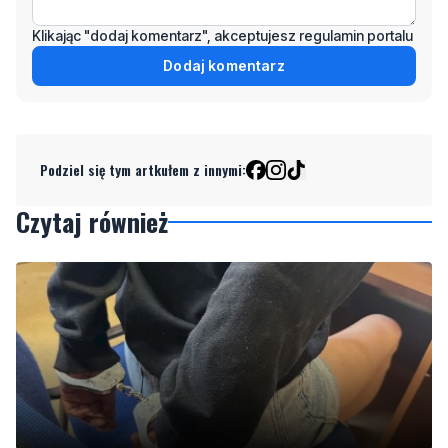
Podziel się tym artkułem z innymi:
Czytaj również
Ukradła towar za blisko 2,9 tys. zł. Teraz może
jej grozić do 5 lat więzienia