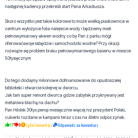
centrum wyłożycie folia nalejecie wody i będziemy mieli
pełnowymiarowy akwen wodny co by Pan z parku mógł
oferowaćswoje łabędzie i samochodziki wodne? Przy okazji
rozwiąże się problem braku pełnowymiarowego basenu w miescie
50tysięcznym
Do tego dodajmy milionowe dofinansowanie do opustoszałej
biblioteki i otwarcie kolejnej w dworcu.
Jak tam super remont dworca gdzie zabytek przykrywany jest
metalowa blachą na dachu?
Pan Hildek 30tys pensji miesięcznie więcej niz prezydent Polski,
cukierki rozdane w kampanii teraz czas na 4letni odpoczynek.
17
6
Zgłoś komentarz
Odpowiedz na komentarz
Obnizać ceny jak jest upał???
środa, 4 września 2024 - 23:03:32
Pogięło?! Tam są tłumy jak jest upał.
5
5
Zgłoś komentarz
Odpowiedz na komentarz