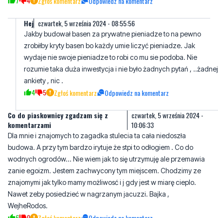
zrobiłby kryty basen bo każdy umie liczyć pieniadze. Jak
wydaje nie swoje pieniadze to robi co mu sie podoba. Nie
rozumie taka duża inwestycja i nie było żadnych pytań , ..żadnej
ankiety , nic .
4
5
Zgłoś komentarz
Odpowiedz na komentarz
Co do piaskownicy zgadzam się z
czwartek, 5 września 2024 -
komentarzami
10:06:33
Dla mnie i znajomych to zagadka stulecia ta cała niedoszła
budowa. A przy tym bardzo irytuje że stpi to odłogiem . Co do
wodnych ogrodów... Nie wiem jak to się utrzymuję ale przemawia
zanie egoizm. Jestem zachwycony tym miejscem. Chodzimy ze
znajomymi jak tylko mamy możliwosć i j gdy jest w miarę cieplo.
Nawet zeby posiedzieć w nagrzanym jacuzzi. Bajka ,
WejheRodos.
6
0
Zgłoś komentarz
Odpowiedz na komentarz