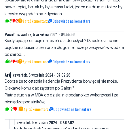
Paweł
czwartek, 5 września 2024 - 04:55:56
Kiedy będą promocje na jesień dla dorosłych? Dziecko samo nie
pójdzie na basen a senior za długo nie może przebywać w wodzie
bo smród...
5
4
Zgłoś komentarz
Odpowiedz na komentarz
Art
czwartek, 5 września 2024 - 07:02:26
Dobrze że to ostatnia kadencja Prezydenta bo więcej nie może.
Ciekawe komu dadzą teren po Galerii?
Płatne studnia w MBA do dzisiaj nie podano kto wykorzystał i za
pieniądze podatników, ..
12
1
Zgłoś komentarz
Odpowiedz na komentarz
czwartek, 5 września 2024 - 07:07:02
to do kogo trafi "piaskownica" jest już poza zasięgiem
decyzyjnym urzędu miasta, bezpowrotnie stracili ten teren.
Pewnie zostanie sprzedany na jakieś aukcji komorniczej jak
"deweloper" wreszcie zbankrutuje.