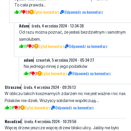
Adam
środa, 4 września 2024 - 13:34:38
Od razu można poznać, że jesteś bezdzietnym i samotnym
samolubem.
10
2
Zgłoś komentarz
Odpowiedz na komentarz
adam
czwartek, 5 września 2024 - 05:34:27
Na jednego mniej z jego podatków
0
2
Zgłoś komentarz
Odpowiedz na komentarz
Straszne
środa, 4 września 2024 - 09:26:13
W obliczu takich koszmarnych zdarzeń nic nie jest ważne i nic nas
Polaków nie dzieli. Wszyscy solidarnie współczują...
24
2
Zgłoś komentarz
Odpowiedz na komentarz
Nasadzać
środa, 4 września 2024 - 10:29:56
Więcej drzew jeszcze więcej drzew blisko ulicy. Jakby nie było
drzewa to może by wjechała w pole lub do rowu albo w krzaki.
Jeszcze więcej drzew, no ruszać się
12
20
Zgłoś komentarz
Odpowiedz na komentarz