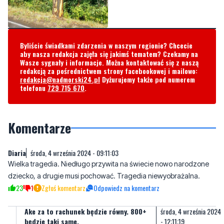
Byliście świadkami zdarzenia w naszym regionie? Chcecie
aby nasza redakcja zajęła się jakimś tematem? Czekamy na
Wasze sygnały i informacje. Można kontaktować się z naszą
redakcją za pośrednictwem strony facebookowej i mailowo:
redakcja@nadmorski24.pl
Dyżurujemy także pod numerem
telefonu
729 715 670
.
Komentarze
Diaria
środa, 4 września 2024 - 09:11:03
Wielka tragedia. Niedługo przywita na świecie nowo narodzone
dziecko, a drugie musi pochować. Tragedia niewyobrażalna.
23
1
Zgłoś komentarz
Odpowiedz na komentarz
Ake za to rachunek będzie równy. 800+
środa, 4 września 2024
będzie taki same.
- 12:11:19
To cała prawda..
2
19
Zgłoś komentarz
Odpowiedz na komentarz