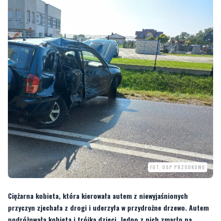
FOT. OSP PRZODKOWO
Ciężarna kobieta, która kierowała autem z niewyjaśnionych
przyczyn zjechała z drogi i uderzyła w przydrożne drzewo. Autem
podróżowała kobieta i trójka dzieci. Jedno z nich zmarło na
miejscu zdarzenia.
Do zdarzenia doszło we wtorek (3 września) po godzinie 8:00 w miejscowości
Załęże (gmina Przodkowo, powiat kartuski).