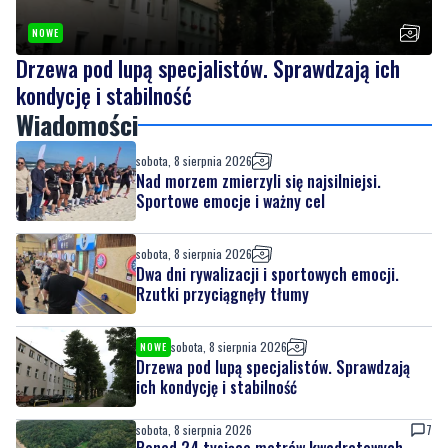
kondycję i stabilność
Wiadomości
sobota, 8 sierpnia 2026
Nad morzem zmierzyli się najsilniejsi.
Sportowe emocje i ważny cel
sobota, 8 sierpnia 2026
Dwa dni rywalizacji i sportowych emocji.
Rzutki przyciągnęły tłumy
sobota, 8 sierpnia 2026
NOWE
Drzewa pod lupą specjalistów. Sprawdzają
ich kondycję i stabilność
sobota, 8 sierpnia 2026
7
Ponad 24 tysiące metrów kwadratowych
nowych terenów zielonych. Powstanie nowa
przestrzeń do wypoczynku