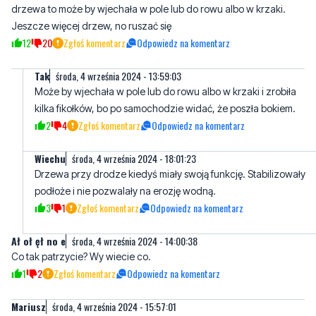
Tak
środa, 4 września 2024 - 13:59:03
Może by wjechała w pole lub do rowu albo w krzaki i zrobiła
kilka fikołków, bo po samochodzie widać, że poszła bokiem.
2
4
Zgłoś komentarz
Odpowiedz na komentarz
Wiechu
środa, 4 września 2024 - 18:01:23
Drzewa przy drodze kiedyś miały swoją funkcję. Stabilizowały
podłoże i nie pozwalały na erozję wodną.
3
1
Zgłoś komentarz
Odpowiedz na komentarz
Ał oł ęł no e
środa, 4 września 2024 - 14:00:38
Co tak patrzycie? Wy wiecie co.
1
2
Zgłoś komentarz
Odpowiedz na komentarz
Mariusz
środa, 4 września 2024 - 15:57:01
Normalna droga, gdyby jechała 90km/h jak mówią przepisy nie
doszłoby aż do takiej tragedii. Po zniszczeniach samochodu
widać,że prędkość była dużo większa.