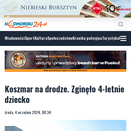
Wiadomości
Sport
Kultura
Społeczeństwo
Kronika policyjna
Turystyka
Fotoga
Koszmar na drodze. Zginęło 4-letnie
dziecko
środa, 4 września 2024, 08:34