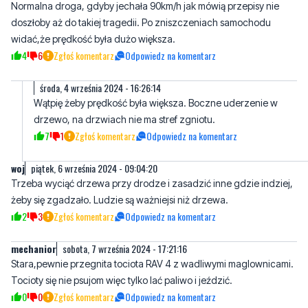
4
6
Zgłoś komentarz
Odpowiedz na komentarz
środa, 4 września 2024 - 16:26:14
Wątpię żeby prędkość była większa. Boczne uderzenie w
drzewo, na drzwiach nie ma stref zgniotu.
7
1
Zgłoś komentarz
Odpowiedz na komentarz
woj
piątek, 6 września 2024 - 09:04:20
Trzeba wyciąć drzewa przy drodze i zasadzić inne gdzie indziej,
żeby się zgadzało. Ludzie są ważniejsi niż drzewa.
2
3
Zgłoś komentarz
Odpowiedz na komentarz
mechanior
sobota, 7 września 2024 - 17:21:16
Stara,pewnie przegnita tociota RAV 4 z wadliwymi maglownicami.
Tocioty się nie psujom więc tylko lać paliwo i jeździć.
0
0
Zgłoś komentarz
Odpowiedz na komentarz
Napisz swój komentarz