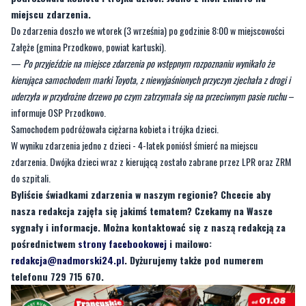
—
Po przyjeździe na miejsce zdarzenia po wstępnym rozpoznaniu wynikało że
kierująca samochodem marki Toyota, z niewyjaśnionych przyczyn zjechała z drogi i
uderzyła w przydrożne drzewo po czym zatrzymała się na przeciwnym pasie ruchu
–
informuje OSP Przodkowo.
Samochodem podróżowała ciężarna kobieta i trójka dzieci.
W wyniku zdarzenia jedno z dzieci - 4-latek poniósł śmierć na miejscu
zdarzenia. Dwójka dzieci wraz z kierującą zostało zabrane przez LPR oraz ZRM
do szpitali.
Byliście świadkami zdarzenia w naszym regionie? Chcecie aby
nasza redakcja zajęła się jakimś tematem? Czekamy na Wasze
sygnały i informacje. Można kontaktować się z naszą redakcją za
pośrednictwem
strony facebookowej
i mailowo:
redakcja@nadmorski24.pl
. Dyżurujemy także pod numerem
telefonu 729 715 670.