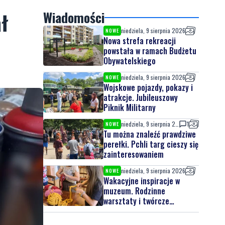
ł
Wiadomości
niedziela, 9 sierpnia 2026
NOWE
Nowa strefa rekreacji
powstała w ramach Budżetu
Obywatelskiego
niedziela, 9 sierpnia 2026
NOWE
Wojskowe pojazdy, pokazy i
atrakcje. Jubileuszowy
Piknik Militarny
niedziela, 9 sierpnia 2026
1
NOWE
Tu można znaleźć prawdziwe
perełki. Pchli targ cieszy się
zainteresowaniem
niedziela, 9 sierpnia 2026
NOWE
Wakacyjne inspiracje w
muzeum. Rodzinne
warsztaty i twórcze
spotkania