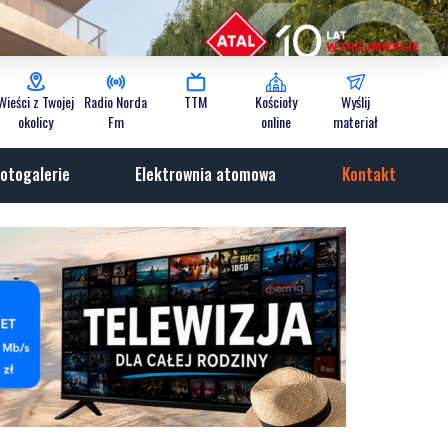
Wieści z Twojej
Radio Norda
TTM
Kościoły
Wyślij
okolicy
Fm
online
materiał
otogalerie
Elektrownia atomowa
Kontakt