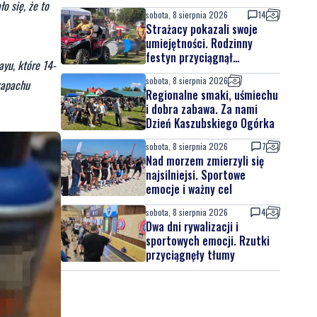
o się, że to
sobota, 8 sierpnia 2026
14
Strażacy pokazali swoje
umiejętności. Rodzinny
festyn przyciągnął
ayu, które 14-
mieszkańców oraz gości
sobota, 8 sierpnia 2026
zapachu
Regionalne smaki, uśmiechu
i dobra zabawa. Za nami
Dzień Kaszubskiego Ogórka
sobota, 8 sierpnia 2026
7
Nad morzem zmierzyli się
najsilniejsi. Sportowe
emocje i ważny cel
sobota, 8 sierpnia 2026
4
Dwa dni rywalizacji i
sportowych emocji. Rzutki
przyciągnęły tłumy