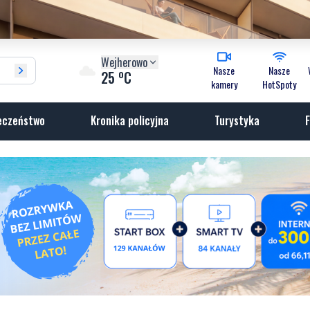
Wejherowo
Nasze
Nasze
o
25
C
kamery
HotSpoty
eczeństwo
Kronika policyjna
Turystyka
F