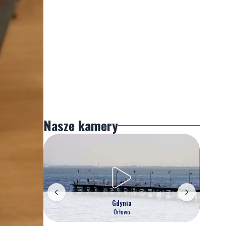
Nasze kamery
Gdynia
Orłowo