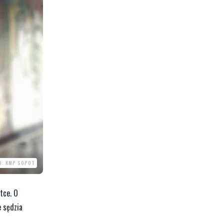
O: KMP SOPOT
tce. O
e sędzia