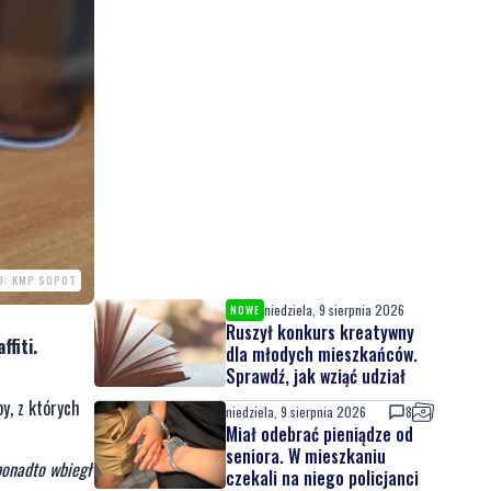
O: KMP SOPOT
niedziela, 9 sierpnia 2026
NOWE
Ruszył konkurs kreatywny
fiti.
dla młodych mieszkańców.
Sprawdź, jak wziąć udział
y, z których
niedziela, 9 sierpnia 2026
8
Miał odebrać pieniądze od
seniora. W mieszkaniu
ponadto wbiegł
czekali na niego policjanci