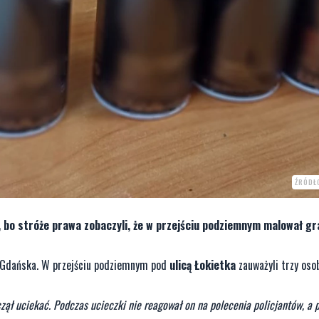
ŹRÓDŁ
 bo stróże prawa zobaczyli, że w przejściu podziemnym malował graf
 i Gdańska. W przejściu podziemnym pod
ulicą Łokietka
zauważyli trzy osob
aczął uciekać. Podczas ucieczki nie reagował on na polecenia policjantów, a 