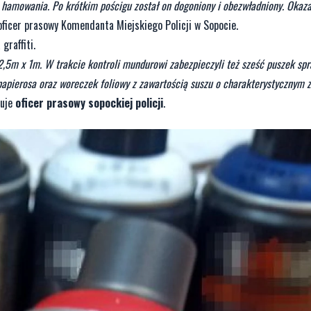
hamowania. Po krótkim pościgu został on dogoniony i obezwładniony. Okazał
 oficer prasowy Komendanta Miejskiego Policji w Sopocie.
graffiti.
 2,5m x 1m. W trakcie kontroli mundurowi zabezpieczyli też sześć puszek spr
-papierosa oraz woreczek foliowy z zawartością suszu o charakterystycznym 
zuje
oficer prasowy sopockiej policji
.