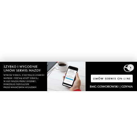
×
Nasze kamery