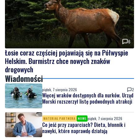
6
Łosie coraz częściej pojawiają się na Półwyspie
Helskim. Burmistrz chce nowych znaków
drogowych
Wiadomości
piątek, 7 sierpnia 2026
2
Więcej wraków dostępnych dla nurków. Urząd
Morski rozszerzył listę podwodnych atrakcji
piątek, 7 sierpnia 2026
MATERIAŁ PARTNERA
NOWE
Co jeść przy zaparciach? Dieta, błonnik i
nawyki, które naprawdę działają
piątek, 7 sierpnia 2026
6
Łosie coraz częściej pojawiają się na
Półwyspie Helskim. Burmistrz chce nowych