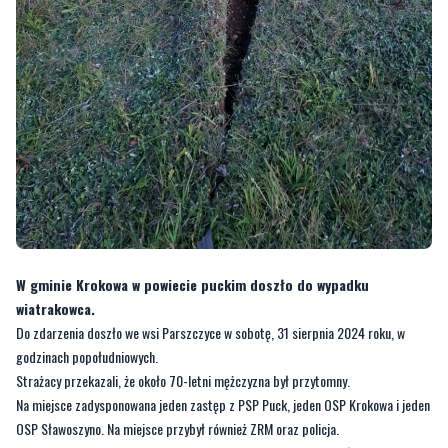
W gminie Krokowa w powiecie puckim doszło do wypadku
wiatrakowca.
Do zdarzenia doszło we wsi Parszczyce w sobotę, 31 sierpnia 2024 roku, w
godzinach popołudniowych.
Strażacy przekazali, że około 70-letni mężczyzna był przytomny.
Na miejsce zadysponowana jeden zastęp z PSP Puck, jeden OSP Krokowa i jeden
OSP Sławoszyno. Na miejsce przybył również ZRM oraz policja.
— Po godzinie 18.00 policjanci pojechali do Parszyc,gdzie doszło do zdarzenia
z udziałem wiatrakowca. Policjanci ustalili, ze przy wykonywaniu manewru
lądowania przez 70-letniego pilota, doszło do wywrócenia wiatrakowca i jego