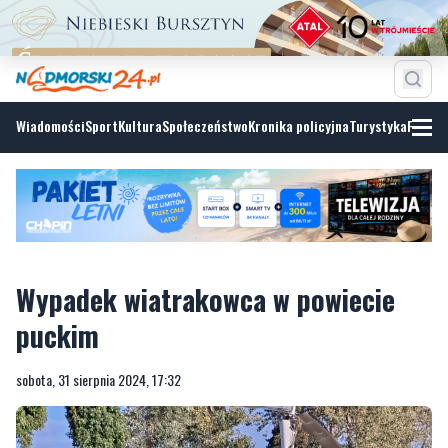
Wiadomości
Sport
Kultura
Społeczeństwo
Kronika policyjna
Turystyka
Fotoga
Wypadek wiatrakowca w powiecie
puckim
sobota, 31 sierpnia 2024, 17:32