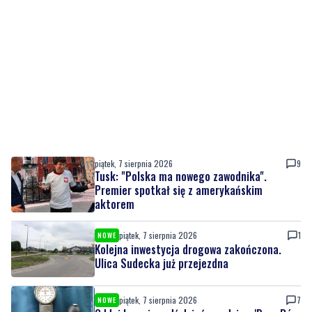
piątek, 7 sierpnia 2026
9
Tusk: "Polska ma nowego zawodnika".
Premier spotkał się z amerykańskim
aktorem
piątek, 7 sierpnia 2026
1
NOWE
Kolejna inwestycja drogowa zakończona.
Ulica Sudecka już przejezdna
piątek, 7 sierpnia 2026
7
NOWE
Oddaj krew i spędź dzień z rodziną. 'Darz Bór
– Dasz Krew'
piątek, 7 sierpnia 2026
1