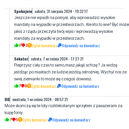
mandaty na wypadki w przestworzach. Ale kto to wie? Być może
jakiś z rządu przeczyta twój wpis i wprowadzą wysokie
mandaty za wypadki w przestworzach.
8
3
Zgłoś komentarz
Odpowiedz na komentarz
Sekator
sobota, 7 września 2024 - 17:27:21
Pieprzysz cały czas to samo,masz jakąś schizę ? Ja widzę
jeżdżąc po miastach że ludzie jeżdżą ostrożniej. Wychyl nos ze
swej ziemianki to może się czegoś dowiesz.
1
0
Zgłoś komentarz
Odpowiedz na komentarz
BB
niedziela, 1 września 2024 - 08:57:21
Może skończą się te loty rozklekotanym sprzętem z pasażerami za
kupę forsy
7
5
Zgłoś komentarz
Odpowiedz na komentarz
Abc
niedziela, 1 września 2024 - 11:52:25
70 lat wieko trumny nad łbem.Dziadek przecież są łatwiejsze
sposoby aby popełnić samobujstwo