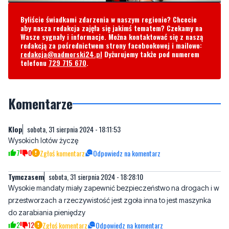
redakcją za pośrednictwem strony facebookowej i mailowo:
redakcja@nadmorski24.pl
Dyżurujemy także pod numerem
telefonu
729 715 670
.
Komentarze
Klop
sobota, 31 sierpnia 2024 - 18:11:53
Wysokich lotów życzę
7
0
Zgłoś komentarz
Odpowiedz na komentarz
Tymczasem
sobota, 31 sierpnia 2024 - 18:28:10
Wysokie mandaty miały zapewnić bezpieczeństwo na drogach i w
przestworzach a rzeczywistość jest zgoła inna to jest maszynka
do zarabiania pieniędzy
2
12
Zgłoś komentarz
Odpowiedz na komentarz
Spokojnie
sobota, 31 sierpnia 2024 - 19:32:17
Jeszcze nie wpadli na pomysł, aby wprowadzić wysokie