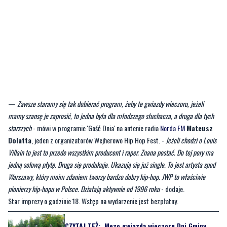
—
Zawsze staramy się tak dobierać program, żeby te gwiazdy wieczoru, jeżeli
mamy szansę je zaprosić, to jedna była dla młodszego słuchacza, a druga dla tych
starszych
- mówi w programie 'Gość Dnia' na antenie radia
Norda FM
Mateusz
Dolatta
, jeden z organizatorów Wejherowo Hip Hop Fest. -
Jeżeli chodzi o Louis
Villain to jest to przede wszystkim producent i raper. Znana postać. Do tej pory ma
jedną solową płytę. Druga się produkuje. Ukazują się już single. To jest artysta spod
Warszawy, który moim zdaniem tworzy bardzo dobry hip-hop. JWP to właściwie
pionierzy hip-hopu w Polsce. Działają aktywnie od 1996 roku
- dodaje.
Star imprezy o godzinie 18. Wstęp na wydarzenie jest bezpłatny.
CZYTAJ TEŻ:
Mezo gwiazdą wieczoru Dni Gminy
Wejherowo. Sprawdźcie program