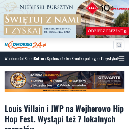
Wiadomości
Sport
Kultura
Społeczeństwo
Kronika policyjna
Turystyka
Fotoga
Louis Villain i JWP na Wejherowo Hip
Hop Fest. Wystąpi też 7 lokalnych
zespołów
piątek, 30 sierpnia 2024, 09:00
TELEWIZJA TTM