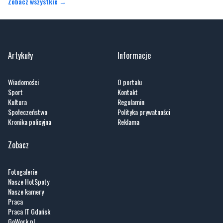
Artykuły
Informacje
Wiadomości
O portalu
Sport
Kontakt
Kultura
Regulamin
Społeczeństwo
Polityka prywatności
Kronika policyjna
Reklama
Zobacz
Fotogalerie
Nasze HotSpoty
Nasze kamery
Praca
Praca IT Gdańsk
GoWork.pl
Dodaj ofertę pracy
Nadmorski24.pl - portal informacyjny z Małego Trójmiasta Kaszubskiego. Twoja