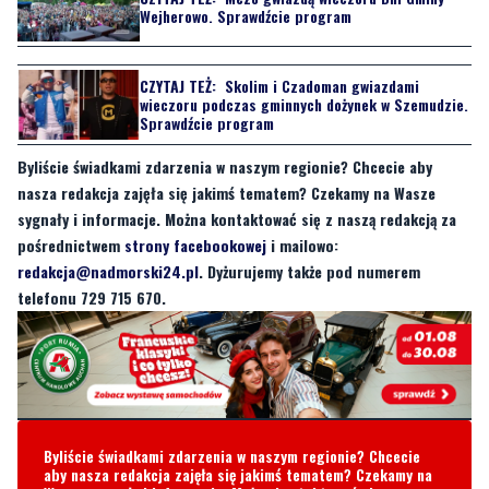
CZYTAJ TEŻ:
Skolim i Czadoman gwiazdami
wieczoru podczas gminnych dożynek w Szemudzie.
Sprawdźcie program
Byliście świadkami zdarzenia w naszym regionie? Chcecie aby
nasza redakcja zajęła się jakimś tematem? Czekamy na Wasze
sygnały i informacje. Można kontaktować się z naszą redakcją za
pośrednictwem
strony facebookowej
i mailowo:
redakcja@nadmorski24.pl
. Dyżurujemy także pod numerem
telefonu 729 715 670.
Byliście świadkami zdarzenia w naszym regionie? Chcecie
aby nasza redakcja zajęła się jakimś tematem? Czekamy na
Wasze sygnały i informacje. Można kontaktować się z naszą
redakcją za pośrednictwem strony facebookowej i mailowo:
redakcja@nadmorski24.pl
Dyżurujemy także pod numerem
telefonu
729 715 670
.