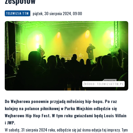
ŹRÓDŁO: TELEWIZJATTM.PL
Do Wejherowa ponownie przyjadą miłośnicy hip-hopu. Po raz
kolejny na polance piknikowej w Parku Miejskim odbędzie się
Wejherowo Hip Hop Fest. W tym roku gwiazdami będą Louis Villain
i JWP.
W sobotę, 31 sierpnia 2024 roku, odbędzie się już ósma edycja tej imprezy. Tym
razem przed publicznością wystąpi
siedem lokalnych zespołów
i
dwie
gwiazdy wieczoru
. Jako supporci zagrają:
21
(godz. 18),
Morpheo
(godz.
18.30),
Wnuku i Cinek
(godz. 18.40),
Formacja
(godz. 19),
Mitro
(godz.