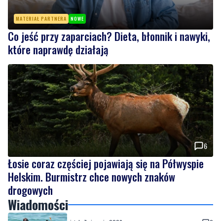
Co jeść przy zaparciach? Dieta, błonnik i nawyki,
które naprawdę działają
6
Łosie coraz częściej pojawiają się na Półwyspie
Helskim. Burmistrz chce nowych znaków
drogowych
Wiadomości
piątek, 7 sierpnia 2026
2
Więcej wraków dostępnych dla nurków. Urząd
Morski rozszerzył listę podwodnych atrakcji