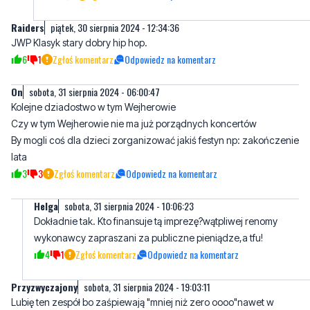
6
1
Zgłoś komentarz
Odpowiedz na komentarz
On
sobota, 31 sierpnia 2024 - 06:00:47
Kolejne dziadostwo w tym Wejherowie
Czy w tym Wejherowie nie ma już porządnych koncertów
By mogli coś dla dzieci zorganizować jakiś festyn np: zakończenie
lata
3
3
Zgłoś komentarz
Odpowiedz na komentarz
Helga
sobota, 31 sierpnia 2024 - 10:06:23
Dokładnie tak. Kto finansuje tą imprezę?wątpliwej renomy
wykonawcy zapraszani za publiczne pieniądze,a tfu!
4
1
Zgłoś komentarz
Odpowiedz na komentarz
Przyzwyczajony
sobota, 31 sierpnia 2024 - 19:03:11
Lubię ten zespół bo zaśpiewają "mniej niż zero oooo"nawet w
przerwie
3
1
Zgłoś komentarz
Odpowiedz na komentarz