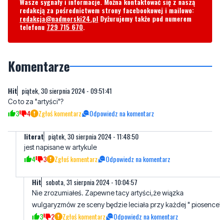
Komentarze
Hit
piątek, 30 sierpnia 2024 - 09:51:41
Co to za "artyści"?
3
4
Zgłoś komentarz
Odpowiedz na komentarz
literat
piątek, 30 sierpnia 2024 - 11:48:50
jest napisane w artykule
4
3
Zgłoś komentarz
Odpowiedz na komentarz
Hit
sobota, 31 sierpnia 2024 - 10:04:57
Nie zrozumiałeś. Zapewne tacy artyści,że wiązka
wulgaryzmów ze sceny będzie leciała przy każdej " piosence
3
2
Zgłoś komentarz
Odpowiedz na komentarz
Raiders
piątek, 30 sierpnia 2024 - 12:34:36
JWP Klasyk stary dobry hip hop.