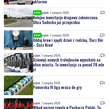
Ulica Sudecka już przejezdna
piątek, 7 sierpnia 2026
7
NOWE
Oddaj krew i spędź dzień z rodziną. 'Darz Bór
– Dasz Krew'
piątek, 7 sierpnia 2026
1
Dziewięć nowych trolejbusów wyjechało na
ulice miasta. To inwestycja za ponad 28 mln
zł
piątek, 7 sierpnia 2026
3
Pomorska IV liga wraca do gry
piątek, 7 sierpnia 2026
1
Wikęd poznał rywala w Pucharze Polski. To
zespół z ekstraklasy!