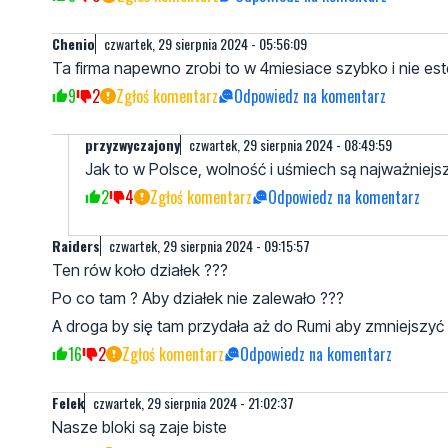
Chenio
czwartek, 29 sierpnia 2024 - 05:56:09
Ta firma napewno zrobi to w 4miesiace szybko i nie est
9
2
Zgłoś komentarz
Odpowiedz na komentarz
przyzwyczajony
czwartek, 29 sierpnia 2024 - 08:49:59
Jak to w Polsce, wolność i uśmiech są najważniejsz
2
4
Zgłoś komentarz
Odpowiedz na komentarz
Raiders
czwartek, 29 sierpnia 2024 - 09:15:57
Ten rów koło działek ???
Po co tam ? Aby działek nie zalewało ???
A droga by się tam przydała aż do Rumi aby zmniejszy
16
2
Zgłoś komentarz
Odpowiedz na komentarz
Felek
czwartek, 29 sierpnia 2024 - 21:02:37
Nasze bloki są zaje biste