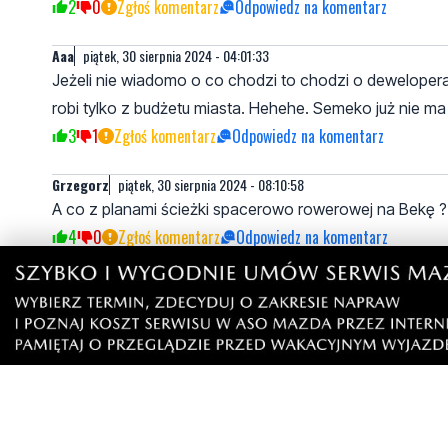
2
0
Zgłoś komentarz
Odpowiedz na komentarz
Aaa
piątek, 30 sierpnia 2024 - 04:01:33
Jeżeli nie wiadomo o co chodzi to chodzi o dewelopera
robi tylko z budżetu miasta. Hehehe. Semeko już nie m
3
1
Zgłoś komentarz
Odpowiedz na komentarz
Grzegorz
piątek, 30 sierpnia 2024 - 08:10:58
A co z planami ścieżki spacerowo rowerowej na Bekę ?
4
0
Zgłoś komentarz
Odpowiedz na komentarz
Rozczarowany
piątek, 30 sierpnia 2024 - 19:37:12
Odwadniają działki za półtora miliona? Kpina!
A miasto nie ma kilkunastu tysięcy żeby położyć 100 metr
6
1
Zgłoś komentarz
Odpowiedz na komentarz