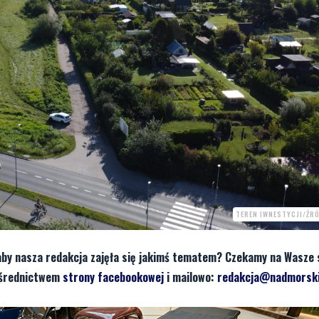
TEREN IWNESTYCJI/ŹRÓ
aby nasza redakcja zajęła się jakimś tematem? Czekamy na Wasze 
pośrednictwem
strony facebookowej
i mailowo:
redakcja@nadmorski