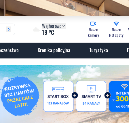
Wejherowo
Nasze
Nasze
o
19
C
kamery
HotSpoty
eczeństwo
Kronika policyjna
Turystyka
F