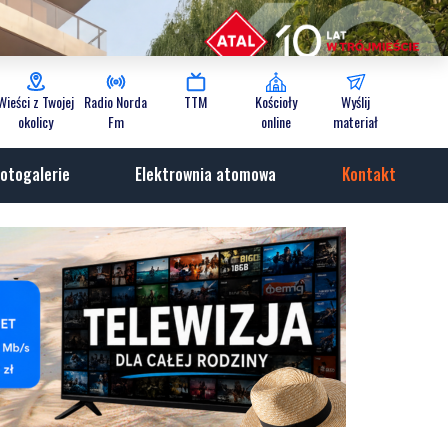
Wieści z Twojej
Radio Norda
TTM
Kościoły
Wyślij
okolicy
Fm
online
materiał
otogalerie
Elektrownia atomowa
Kontakt