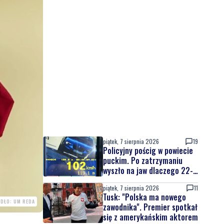
piątek, 7 sierpnia 2026
19
Policyjny pościg w powiecie
puckim. Po zatrzymaniu
wyszło na jaw dlaczego 22-
latek uciekał
piątek, 7 sierpnia 2026
11
Tusk: "Polska ma nowego
ÓDŁO: UM REDA
zawodnika". Premier spotkał
się z amerykańskim aktorem