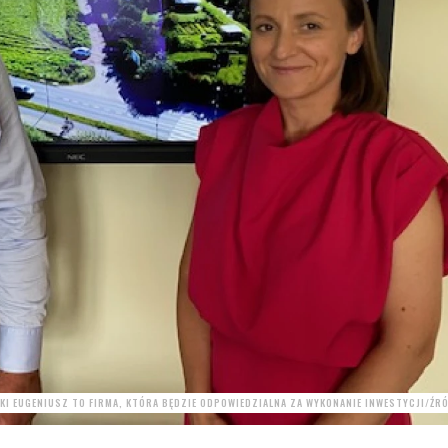
KI EUGENIUSZ TO FIRMA, KTÓRA BĘDZIE ODPOWIEDZIALNA ZA WYKONANIE INWESTYCJI/ŹR