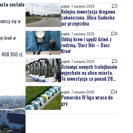
asta została
piątek, 7 sierpnia 2026
1
Kolejna inwestycja drogowa
zakończona. Ulica Sudecka
ończy się w
już przejezdna
piątek, 7 sierpnia 2026
8
ny krok w
Oddaj krew i spędź dzień z
rodziną. 'Darz Bór – Dasz
Krew'
1 408 850 zł,
piątek, 7 sierpnia 2026
1
Dziewięć nowych trolejbusów
wyjechało na ulice miasta.
To inwestycja za ponad 28
mln zł
piątek, 7 sierpnia 2026
4
Pomorska IV liga wraca do
gry