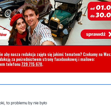
cie aby nasza redakcja zajęła się jakimś tematem? Czekamy na Was
edakcją za pośrednictwem strony facebookowej i mailowo:
rem telefonu
729 715 670
.
i, to problemu by nie było