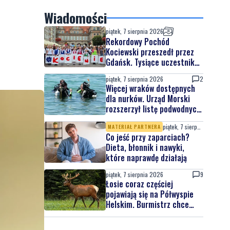
Wiadomości
piątek, 7 sierpnia 2026
Rekordowy Pochód
Kociewski przeszedł przez
Gdańsk. Tysiące uczestników
na jubileuszowej edycji
piątek, 7 sierpnia 2026
2
Więcej wraków dostępnych
dla nurków. Urząd Morski
rozszerzył listę podwodnych
atrakcji
piątek, 7 sierpnia 2026
MATERIAŁ PARTNERA
Co jeść przy zaparciach?
Dieta, błonnik i nawyki,
które naprawdę działają
piątek, 7 sierpnia 2026
9
Łosie coraz częściej
pojawiają się na Półwyspie
Helskim. Burmistrz chce
nowych znaków drogowych