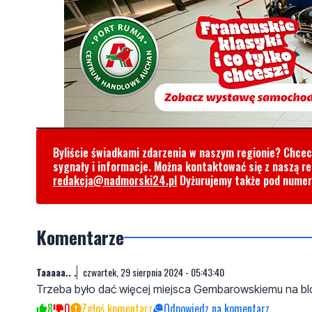
Byliście świadkami zdarzenia w naszym regionie? Chce
sygnały i informacje. Można kontaktować się z naszą r
redakcja@nadmorski24.pl
Dyżurujemy także pod nume
Komentarze
Taaaaa.. .
czwartek, 29 sierpnia 2024 - 05:43:40
Trzeba było dać więcej miejsca Gembarowskiemu na blok
8
0
Zgłoś komentarz
Odpowiedz na komentarz