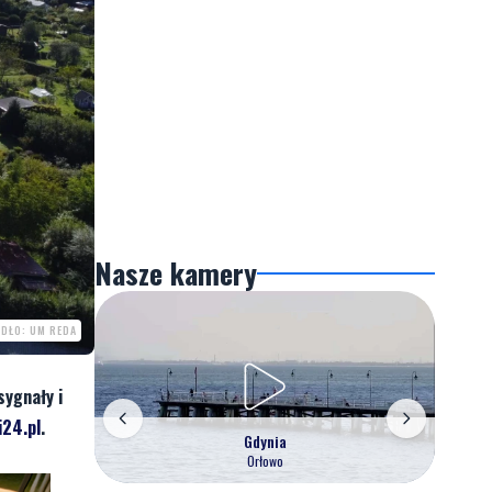
Nasze kamery
DŁO: UM REDA
sygnały i
24.pl
.
Gdynia
Orłowo