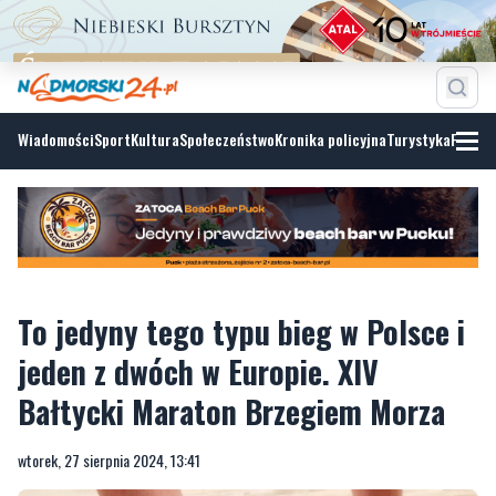
Wiadomości
Sport
Kultura
Społeczeństwo
Kronika policyjna
Turystyka
Fotoga
To jedyny tego typu bieg w Polsce i
jeden z dwóch w Europie. XIV
Bałtycki Maraton Brzegiem Morza
wtorek, 27 sierpnia 2024, 13:41