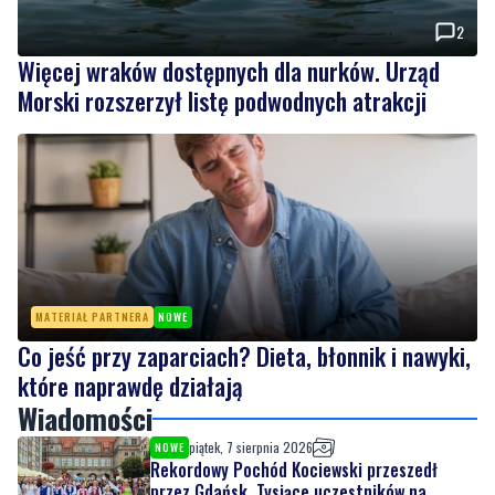
2
Więcej wraków dostępnych dla nurków. Urząd
Morski rozszerzył listę podwodnych atrakcji
MATERIAŁ PARTNERA
NOWE
Co jeść przy zaparciach? Dieta, błonnik i nawyki,
które naprawdę działają
Wiadomości
piątek, 7 sierpnia 2026
NOWE
Rekordowy Pochód Kociewski przeszedł
przez Gdańsk. Tysiące uczestników na