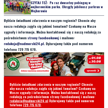
CZYTAJ TEŻ:
Po raz dwusetny pobiegną w
wejherowskim parku. Okrągły jubileusz parkrun w
Wejherowie
Byliście świadkami zdarzenia w naszym regionie? Chcecie aby
nasza redakcja zajęła się jakimś tematem? Czekamy na Wasze
sygnały i informacje. Można kontaktować się z naszą redakcją za
pośrednictwem
strony facebookowej
i mailowo:
redakcja@nadmorski24.pl
. Dyżurujemy także pod numerem
telefonu 729 715 670.
Byliście świadkami zdarzenia w naszym regionie? Chcecie
aby nasza redakcja zajęła się jakimś tematem? Czekamy na
Wasze sygnały i informacje. Można kontaktować się z naszą
redakcją za pośrednictwem strony facebookowej i mailowo:
redakcja@nadmorski24.pl
Dyżurujemy także pod numerem
telefonu
729 715 670
.