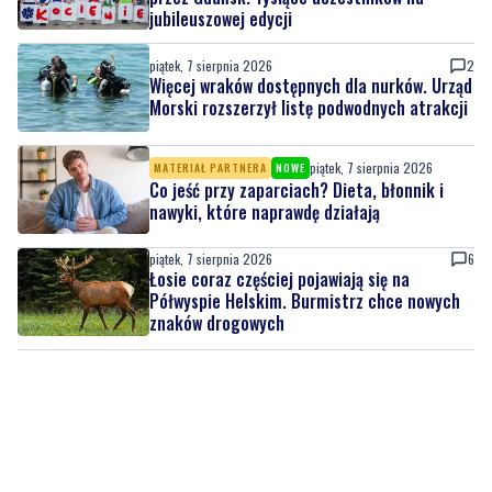
jubileuszowej edycji
piątek, 7 sierpnia 2026
2
Więcej wraków dostępnych dla nurków. Urząd
Morski rozszerzył listę podwodnych atrakcji
piątek, 7 sierpnia 2026
MATERIAŁ PARTNERA
NOWE
Co jeść przy zaparciach? Dieta, błonnik i
nawyki, które naprawdę działają
piątek, 7 sierpnia 2026
6
Łosie coraz częściej pojawiają się na
Półwyspie Helskim. Burmistrz chce nowych
znaków drogowych