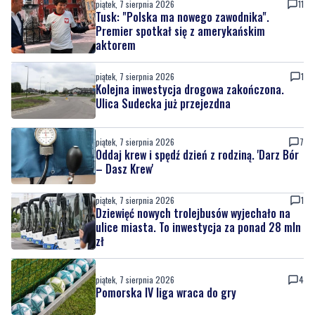
piątek, 7 sierpnia 2026
11
Tusk: "Polska ma nowego zawodnika".
Premier spotkał się z amerykańskim
aktorem
piątek, 7 sierpnia 2026
1
Kolejna inwestycja drogowa zakończona.
Ulica Sudecka już przejezdna
piątek, 7 sierpnia 2026
7
Oddaj krew i spędź dzień z rodziną. 'Darz Bór
– Dasz Krew'
piątek, 7 sierpnia 2026
1
Dziewięć nowych trolejbusów wyjechało na
ulice miasta. To inwestycja za ponad 28 mln
zł
piątek, 7 sierpnia 2026
4
Pomorska IV liga wraca do gry