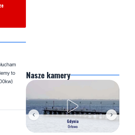
ze
 słucham
Nasze kamery
ziemy to
500kw)
Gdynia
Orłowo