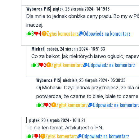
Wyborca PiS
piątek, 23 sierpnia 2024 - 14:19:18
Dla mnie to jednak obniżka ceny prądu. Bo my w PiS 
inaczej.
8
4
Zgłoś komentarz
Odpowiedz na komentarz
Michał
sobota, 24 sierpnia 2024 - 18:51:33
Co za bełkot, jak niektórych łatwo ogłupić, zap
3
3
Zgłoś komentarz
Odpowiedz na komentarz
Wyborca PiS
niedziela, 25 sierpnia 2024 - 05:38:33
Oj Michasiu. Czyli jednak przyznajesz, że dla c
potwierdza, że czarne to białe, białe to czarne?
3
2
Zgłoś komentarz
Odpowiedz na komentar
piątek, 23 sierpnia 2024 - 16:11:21
To nie ten temat. Artykuł jest o IPN.
7
1
Zgłoś komentarz
Odpowiedz na komentarz