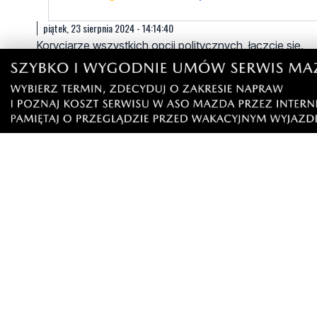
piątek, 23 sierpnia 2024 - 14:14:40
Koryciarze wszystkich opcji politycznych, łączcie się.
8
3
Zgłoś komentarz
Odpowiedz na komentarz
Pad
piątek, 23 sierpnia 2024 - 14:55:41
O swoich się nie zapomina...
8
6
Zgłoś komentarz
Odpowiedz na komentarz
MC
piątek, 23 sierpnia 2024 - 19:45:46
IPN ma nie usuwalnego prezesa więc może robić co ch
4
2
Zgłoś komentarz
Odpowiedz na komentarz
Marek Babarowski
piątek, 23 sierpnia 2024 - 19:53:01
Przedstawiciel rządu pisowskiego na pomorskie niejaki 
przeciwko jedności państwa polskiego" , po wielkiej trag
gałęzie i liście), rozpoczął walkę z ulicami ,,marcowym