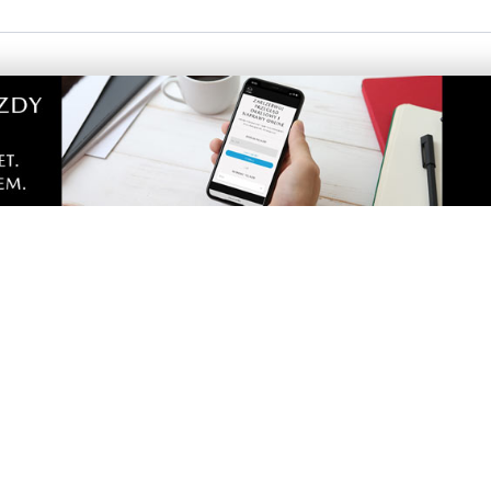
ce.
Drelich po szczuciu na Kaszubów i ich - tu jego słowa - "know
edii w Borach Tucholski gdzie raczył się zjawić po paru dniach,
i" (wyzwolenie większości miejscowości Pomorza) , co stało się 