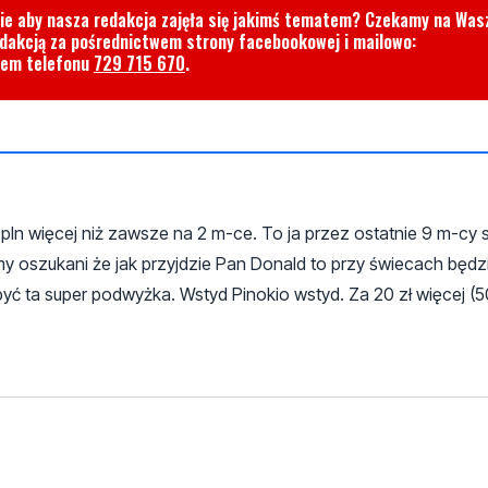
cie aby nasza redakcja zajęła się jakimś tematem? Czekamy na Was
edakcją za pośrednictwem strony facebookowej i mailowo:
rem telefonu
729 715 670
.
pln więcej niż zawsze na 2 m-ce. To ja przez ostatnie 9 m-cy
iśmy oszukani że jak przyjdzie Pan Donald to przy świecach będ
a być ta super podwyżka. Wstyd Pinokio wstyd. Za 20 zł więcej (