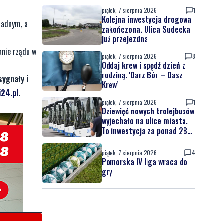
piątek, 7 sierpnia 2026
1
Kolejna inwestycja drogowa
radnym, a
zakończona. Ulica Sudecka
już przejezdna
anie rządu w
piątek, 7 sierpnia 2026
8
Oddaj krew i spędź dzień z
rodziną. 'Darz Bór – Dasz
sygnały i
Krew'
24.pl
.
piątek, 7 sierpnia 2026
1
Dziewięć nowych trolejbusów
wyjechało na ulice miasta.
To inwestycja za ponad 28
mln zł
piątek, 7 sierpnia 2026
4
Pomorska IV liga wraca do
gry