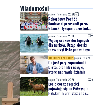
Wiadomości
piątek, 7 sierpnia 2026
Rekordowy Pochód
Kociewski przeszedł przez
Gdańsk. Tysiące uczestników
na jubileuszowej edycji
piątek, 7 sierpnia 2026
2
Więcej wraków dostępnych
dla nurków. Urząd Morski
rozszerzył listę podwodnych
atrakcji
piątek, 7 sierpnia 2026
MATERIAŁ PARTNERA
Co jeść przy zaparciach?
Dieta, błonnik i nawyki,
które naprawdę działają
piątek, 7 sierpnia 2026
9
Łosie coraz częściej
pojawiają się na Półwyspie
Helskim. Burmistrz chce
nowych znaków drogowych