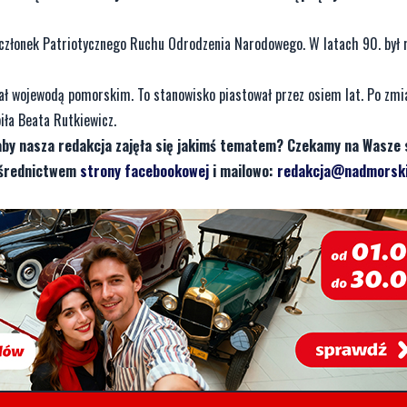
ko członek Patriotycznego Ruchu Odrodzenia Narodowego. W latach 90. był 
ał wojewodą pomorskim. To stanowisko piastował przez osiem lat. Po zmi
iła Beata Rutkiewicz.
aby nasza redakcja zajęła się jakimś tematem? Czekamy na Wasze 
pośrednictwem
strony facebookowej
i mailowo:
redakcja@nadmorski