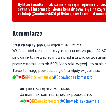
Byliście świadkami zdarzenia w naszym regionie? Chce
sygnały i informacje. Można kontaktować się z naszą r
redakcja@nadmorski24.pl
Dyżurujemy także pod nume
Komentarze
Przyzwyczajony
piątek, 23 sierpnia 2024 - 13:55:57
Właśnie odebrałem ze skrzynki rachunek za prąd. Aż 80
pinokia ile to nie zapłacimy za prąd a tu znowu zostal
przez ostatnie lata ok 60PLN co roku więcej. I to miał
Teraz to mogę powiedzieć głośno nigdy więcej pisu.
7
15
Zgłoś komentarz
Odpowiedz na komentarz
AIi
piątek, 23 sierpnia 2024 - 14:13:56
Ja mam taki sam rachunek jak poprzednio.
9
3
Zgłoś komentarz
Odpowiedz na komentarz