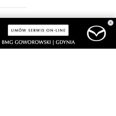
×
aniom
 (bo to tylko
jego pasją.