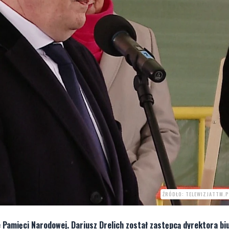
ŹRÓDŁO: TELEWIZJATTM.P
Pamięci Narodowej. Dariusz Drelich został zastępcą dyrektora bi