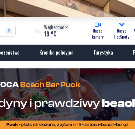
Wejherowo
Nasze
Nasze
o
19
C
kamery
HotSpoty
eczeństwo
Kronika policyjna
Turystyka
F