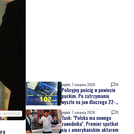
piątek, 7 sierpnia 2026
19
Policyjny pościg w powiecie
puckim. Po zatrzymaniu
wyszło na jaw dlaczego 22-
latek uciekał
piątek, 7 sierpnia 2026
11
L (ARCHIWUM)
Tusk: "Polska ma nowego
zawodnika". Premier spotkał
się z amerykańskim aktorem
ura