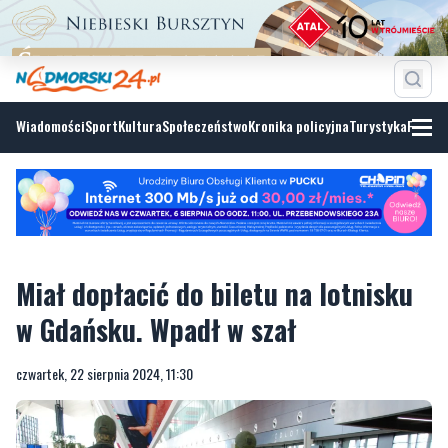
Wiadomości
Sport
Kultura
Społeczeństwo
Kronika policyjna
Turystyka
Fotoga
Miał dopłacić do biletu na lotnisku
w Gdańsku. Wpadł w szał
czwartek, 22 sierpnia 2024, 11:30