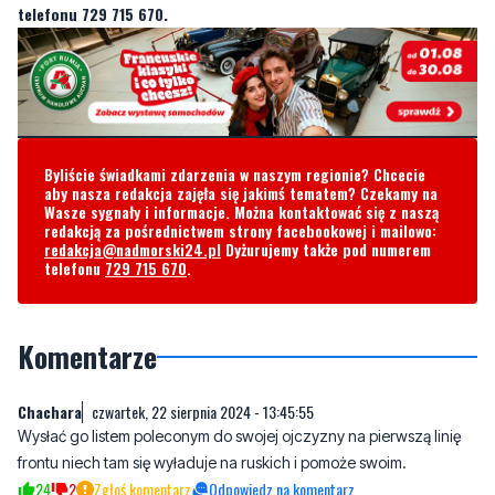
telefonu 729 715 670.
Byliście świadkami zdarzenia w naszym regionie? Chcecie
aby nasza redakcja zajęła się jakimś tematem? Czekamy na
Wasze sygnały i informacje. Można kontaktować się z naszą
redakcją za pośrednictwem strony facebookowej i mailowo:
redakcja@nadmorski24.pl
Dyżurujemy także pod numerem
telefonu
729 715 670
.
Komentarze
Chachara
czwartek, 22 sierpnia 2024 - 13:45:55
Wysłać go listem poleconym do swojej ojczyzny na pierwszą linię
frontu niech tam się wyładuje na ruskich i pomoże swoim.
24
2
Zgłoś komentarz
Odpowiedz na komentarz