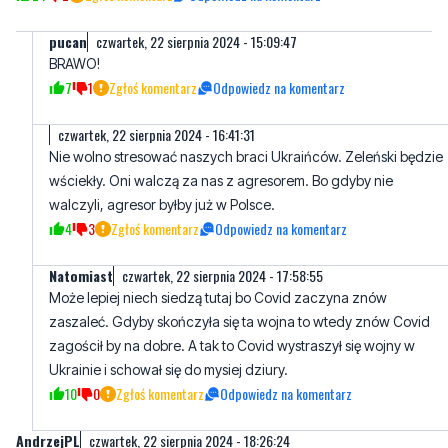
pucan
czwartek, 22 sierpnia 2024 - 15:09:47
BRAWO!
7
1
Zgłoś komentarz
Odpowiedz na komentarz
czwartek, 22 sierpnia 2024 - 16:41:31
Nie wolno stresować naszych braci Ukraińców. Zeleński będzie
wściekły. Oni walczą za nas z agresorem. Bo gdyby nie
walczyli, agresor byłby już w Polsce.
4
3
Zgłoś komentarz
Odpowiedz na komentarz
Natomiast
czwartek, 22 sierpnia 2024 - 17:58:55
Może lepiej niech siedzą tutaj bo Covid zaczyna znów
zaszaleć. Gdyby skończyła się ta wojna to wtedy znów Covid
zagościł by na dobre. A tak to Covid wystraszył się wojny w
Ukrainie i schował się do mysiej dziury.
10
0
Zgłoś komentarz
Odpowiedz na komentarz
AndrzejPL
czwartek, 22 sierpnia 2024 - 18:26:24