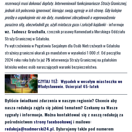
rezerwacji musi dokonać dopłaty. Interweniowali funkcjonariusze Straży Granicznej,
jednak ich polecenia ignorował, kierując swoją agresję w ich stronę. Gdy kolejne
prośby o uspokojenie nic nie dały, mundurowi zdecydowali o wyprowadzeniu
pasażera siłą, obezwładnili go, użyli miotacza gazu i założyli kajdanki
- informuje
wz. Tadeusz Gruchalla
, rzecznik prasowy Komendanta Morskiego Oddziału
Straży Granicznej w Gdańsku.
Po wytrzeźwieniu w Pogotowiu Socjalnym dla Osób Nietrzeźwych w Gdańsku
strażnicy graniczni ukarali go mandatem w wysokości 1 000 zł. Od początku
2024 roku roku była to już
75
interwencja Straży Granicznej na gdańskim
lotnisku wobec osób naruszających warunki bezpieczeństwa.
CZYTAJ TEŻ:
Wypadek w wesołym miasteczku we
Władysławowie. Ucierpiał 45-latek
Byliście świadkami zdarzenia w naszym regionie? Chcecie aby
nasza redakcja zajęła się jakimś tematem? Czekamy na Wasze
sygnały i informacje. Można kontaktować się z naszą redakcją za
pośrednictwem
strony facebookowej
i mailowo:
redakcja@nadmorski24.pl
. Dyżurujemy także pod numerem