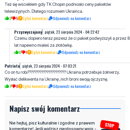
Też się wściekłem gdy TK Chopin podniosło ceny pakietów
telewizyjnych. Dlatego rozumiem Ukraińca.
2
5
Zgłoś komentarz
Odpowiedz na komentarz
Przyzwyczajony
piątek, 23 sierpnia 2024 - 04:22:42
Czemu dopiero teraz piszesz że ci pakiet podwyższyli a przez 8
lat napewno miałeś za złotówkę.
6
1
Zgłoś komentarz
Odpowiedz na komentarz
Patriota
piątek, 23 sierpnia 2024 - 07:03:21
Co on tu robi?????????????????????? Ukraina potrzebuje żołnierzy.
Wysłać delikwenta na Ukrainę ,nich broni swoją ojczyznę.
7
0
Zgłoś komentarz
Odpowiedz na komentarz
Napisz swój komentarz
Nie hejtuj, pisz kulturalnie i zgodne z prawem
komentarze! Jeśli widzisz niestosowny wpis -