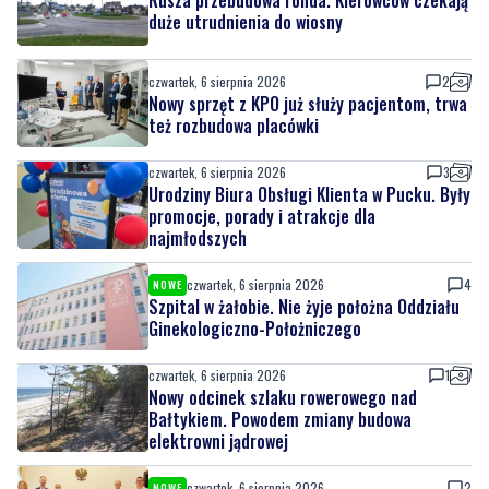
duże utrudnienia do wiosny
czwartek, 6 sierpnia 2026
2
Nowy sprzęt z KPO już służy pacjentom, trwa
też rozbudowa placówki
czwartek, 6 sierpnia 2026
3
Urodziny Biura Obsługi Klienta w Pucku. Były
promocje, porady i atrakcje dla
najmłodszych
czwartek, 6 sierpnia 2026
4
NOWE
Szpital w żałobie. Nie żyje położna Oddziału
Ginekologiczno-Położniczego
czwartek, 6 sierpnia 2026
1
Nowy odcinek szlaku rowerowego nad
Bałtykiem. Powodem zmiany budowa
elektrowni jądrowej
czwartek, 6 sierpnia 2026
2
NOWE