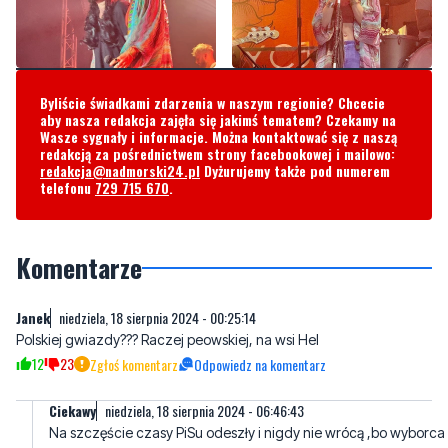
Byliście świadkami zdarzenia w naszym regionie? Chcecie
aby nasza redakcja zajęła się jakimś tematem? Czekamy na
Wasze sygnały i informacje. Można kontaktować się z naszą
redakcją za pośrednictwem strony facebookowej i mailowo:
redakcja@nadmorski24.pl
Dyżurujemy także pod numerem
telefonu
729 715 670
.
Komentarze
Janek
niedziela, 18 sierpnia 2024 - 00:25:14
Polskiej gwiazdy??? Raczej peowskiej, na wsi Hel
12
23
Zgłoś komentarz
Odpowiedz na komentarz
Ciekawy
niedziela, 18 sierpnia 2024 - 06:46:43
Na szczęście czasy PiSu odeszły i nigdy nie wrócą ,bo wyborca
PiS to emeryt bez wykształcenia i co roku jest ich coraz mniej.i to
jest pozytywna informacja
27
38
Zgłoś komentarz
Odpowiedz na komentarz