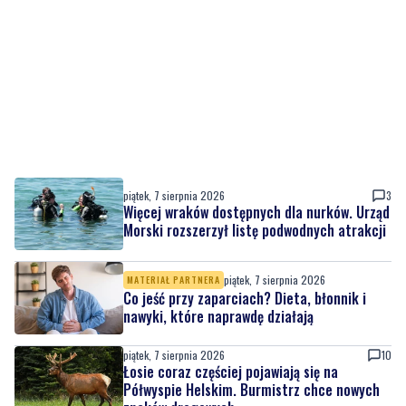
piątek, 7 sierpnia 2026
3
Więcej wraków dostępnych dla nurków. Urząd
Morski rozszerzył listę podwodnych atrakcji
piątek, 7 sierpnia 2026
MATERIAŁ PARTNERA
Co jeść przy zaparciach? Dieta, błonnik i
nawyki, które naprawdę działają
piątek, 7 sierpnia 2026
10
Łosie coraz częściej pojawiają się na
Półwyspie Helskim. Burmistrz chce nowych
znaków drogowych
piątek, 7 sierpnia 2026
23
Policyjny pościg w powiecie puckim. Po