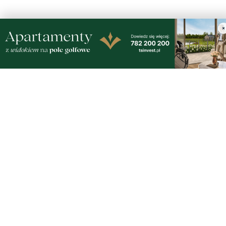
×
Nasze kamery