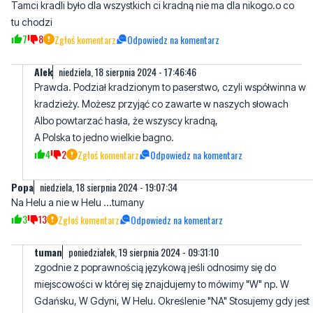
AIek
niedziela, 18 sierpnia 2024 - 17:46:46
Prawda. Podział kradzionym to paserstwo, czyli współwinna w
kradzieży. Możesz przyjąć co zawarte w naszych słowach
Albo powtarzać hasła, że wszyscy kradną,
A Polska to jedno wielkie bagno.
4
2
Zgłoś komentarz
Odpowiedz na komentarz
Popa
niedziela, 18 sierpnia 2024 - 19:07:34
Na Helu a nie w Helu ...tumany
3
13
Zgłoś komentarz
Odpowiedz na komentarz
tuman
poniedziałek, 19 sierpnia 2024 - 09:31:10
zgodnie z poprawnością językową jeśli odnosimy się do
miejscowości w której się znajdujemy to mówimy "W" np. W
Gdańsku, W Gdyni, W Helu. Określenie "NA" Stosujemy gdy jest
mowa np. o jakiś krainach geograficznych np. NA Mazurach,
NA Kaszubach, NA Półwyspie Helskim.
5
3
Zgłoś komentarz
Odpowiedz na komentarz