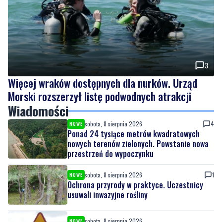
3
Więcej wraków dostępnych dla nurków. Urząd
Morski rozszerzył listę podwodnych atrakcji
Wiadomości
sobota, 8 sierpnia 2026
4
NOWE
Ponad 24 tysiące metrów kwadratowych
nowych terenów zielonych. Powstanie nowa
przestrzeń do wypoczynku
sobota, 8 sierpnia 2026
1
NOWE
Ochrona przyrody w praktyce. Uczestnicy
usuwali inwazyjne rośliny
sobota, 8 sierpnia 2026
NOWE
Ważna informacja dla kierowców! Zmiany w
organizacji ruchu