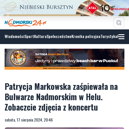
Wiadomości
Sport
Kultura
Społeczeństwo
Kronika policyjna
Turystyka
Fotoga
Patrycja Markowska zaśpiewała na
Bulwarze Nadmorskim w Helu.
Zobaczcie zdjęcia z koncertu
sobota, 17 sierpnia 2024, 20:46