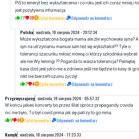
Polska
niedziela, 18 sierpnia 2024 - 20:12:34
Może wykształcona bogata mama ale źle wychowała syna? A
syn na utrzymaniu mamusi sam też się wykształcił?? Tyle o
tolerancji szacunku miłość mówią ci którzy szkodnika wybrali
ale nie Wy lemingi ?? Pogarda to wasza tolerancja? Pamiętaj
kasa dziś jest jutro nie a zdrowia jeśli nie będzie to kasy di gr
nikt nie bierze!!rozumu życzę!
2
4
Zgłoś komentarz
Odpowiedz na komentarz
Przyzwyczajony
niedziela, 18 sierpnia 2024 - 05:57:32
W końcu jakieś koncerty bo przez 8lat oprócz propagandy covida
nic nie było. To był covid prima jak się patrzy to go nima.
9
9
Zgłoś komentarz
Odpowiedz na komentarz
Kamyk
niedziela, 18 sierpnia 2024 - 17:23:33
Tamci kradli było dla wszystkich ci kradną nie ma dla nikogo.o co
tu chodzi
7
8
Zgłoś komentarz
Odpowiedz na komentarz