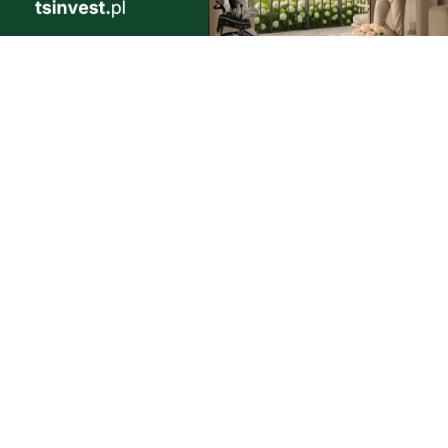
1
a i
dzi
morski24.pl - portal informacyjny z Małego Trójmiasta Kaszubskiego.
ja codzienna dawka najnowszych wiadomości z najbliższej okolicy.
ormacje społeczne, kulturalne i sportowe z Wejherowa, Pucka, Redy, Rumi i
lic. Zawsze sprawdzone i aktualne info dla mieszkańców Małego Trójmiasta
szubskiego.