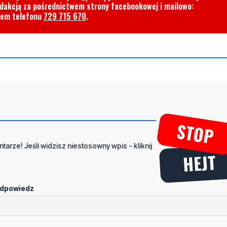
edakcją za pośrednictwem strony facebookowej i mailowo:
rem telefonu
729 715 670
.
tarze! Jeśli widzisz niestosowny wpis - kliknij
dpowiedz