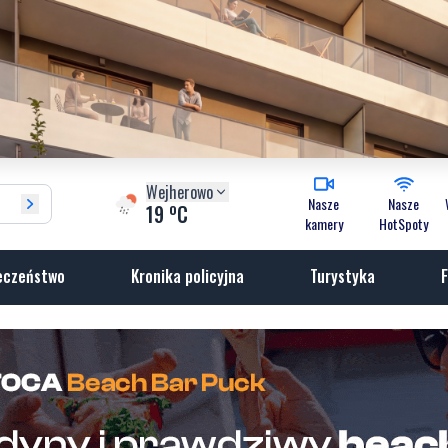
Wejherowo
Nasze
Nasze
o
19
C
kamery
HotSpoty
eczeństwo
Kronika policyjna
Turystyka
F