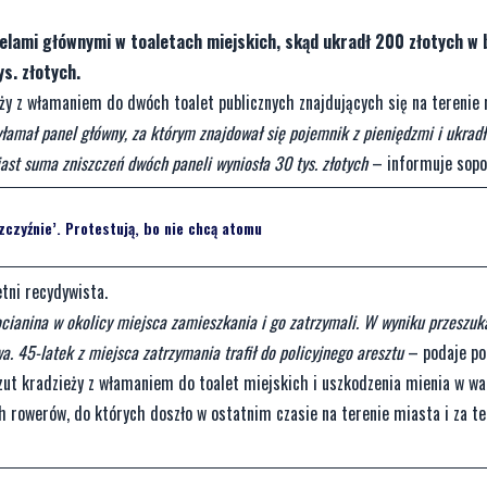
lami głównymi w toaletach miejskich, skąd ukradł 200 złotych w b
ys. złotych.
eży z włamaniem do dwóch toalet publicznych znajdujących się na terenie 
yłamał panel główny, za którym znajdował się pojemnik z pieniędzmi i ukradł 
ast suma zniszczeń dwóch paneli wyniosła 30 tys. złotych
– informuje sopoc
zczyźnie’. Protestują, bo nie chcą atomu
etni recydywista.
ocianina w okolicy miejsca zamieszkania i go zatrzymali. W wyniku przeszuk
wa. 45-latek z miejsca zatrzymania trafił do policyjnego aresztu
– podaje pol
zut kradzieży z włamaniem do toalet miejskich i uszkodzenia mienia w w
 rowerów, do których doszło w ostatnim czasie na terenie miasta i za t