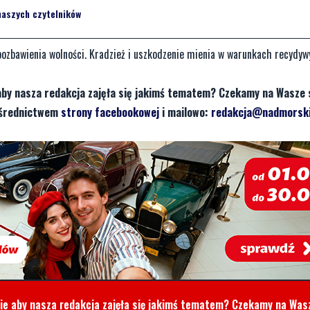
naszych czytelników
ozbawienia wolności. Kradzież i uszkodzenie mienia w warunkach recydyw
aby nasza redakcja zajęła się jakimś tematem? Czekamy na Wasze 
pośrednictwem
strony facebookowej
i mailowo:
redakcja@nadmorski
cie aby nasza redakcja zajęła się jakimś tematem? Czekamy na Was