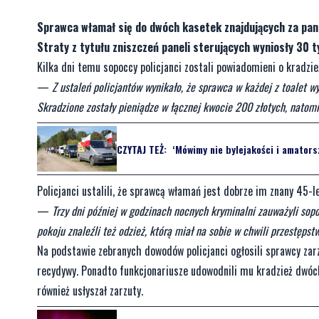
Sprawca włamał się do dwóch kasetek znajdujących za pane
Straty z tytułu zniszczeń paneli sterujących wyniosły 30 t
Kilka dni temu sopoccy policjanci zostali powiadomieni o kradzi
—
Z ustaleń policjantów wynikało, że sprawca w każdej z toalet w
Skradzione zostały pieniądze w łącznej kwocie 200 złotych, natomi
CZYTAJ TEŻ:
‘Mówimy nie bylejakości i amators
Policjanci ustalili, że sprawcą włamań jest dobrze im znany 45-l
—
Trzy dni później w godzinach nocnych kryminalni zauważyli sop
pokoju znaleźli też odzież, którą miał na sobie w chwili przestępst
Na podstawie zebranych dowodów policjanci ogłosili sprawcy zar
recydywy. Ponadto funkcjonariusze udowodnili mu kradzież dwóch
również usłyszał zarzuty.