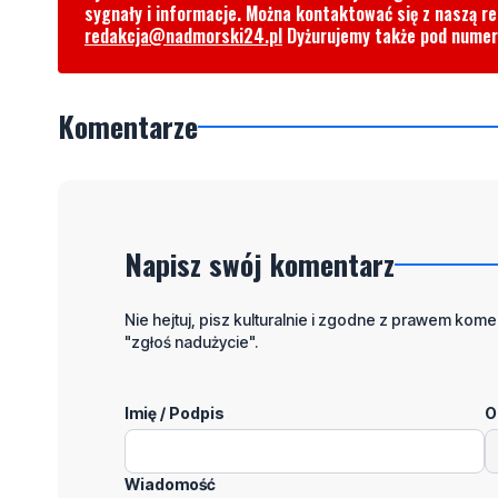
sygnały i informacje. Można kontaktować się z naszą r
redakcja@nadmorski24.pl
Dyżurujemy także pod nume
Komentarze
Napisz swój komentarz
Nie hejtuj, pisz kulturalnie i zgodne z prawem komen
"zgłoś nadużycie".
Imię / Podpis
O
Wiadomość