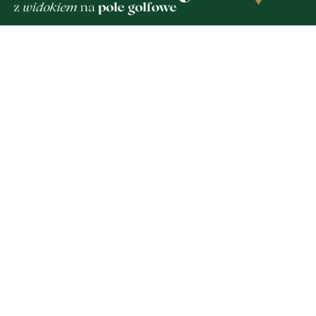
pełen atrakcji w powiecie
Kolorowy korowód, muzyk
. Sprawdź, co zaplanowano
regionalne smaki. Nadcho
Święto Kociewia
Zobacz
Nad
Two
Fotogalerie
Inf
Nasze HotSpoty
oko
Nasze kamery
Ka