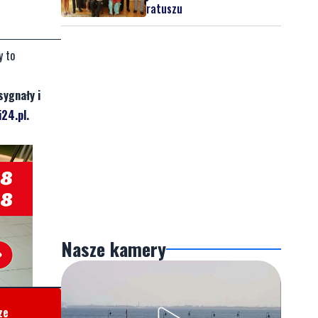
ratuszu
y to
sygnały i
24.pl
.
Nasze kamery
ze