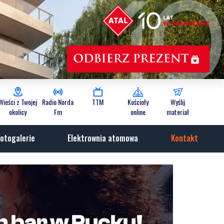
Wieści z Twojej
Radio Norda
TTM
Kościoły
Wyślij
okolicy
Fm
online
materiał
otogalerie
Elektrownia atomowa
Kontakt