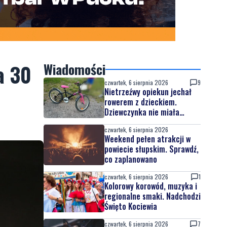
a 30
Wiadomości
czwartek, 6 sierpnia 2026
9
Nietrzeźwy opiekun jechał
rowerem z dzieckiem.
Dziewczynka nie miała
kasku
czwartek, 6 sierpnia 2026
Weekend pełen atrakcji w
powiecie słupskim. Sprawdź,
co zaplanowano
czwartek, 6 sierpnia 2026
1
Kolorowy korowód, muzyka i
regionalne smaki. Nadchodzi
Święto Kociewia
czwartek, 6 sierpnia 2026
7