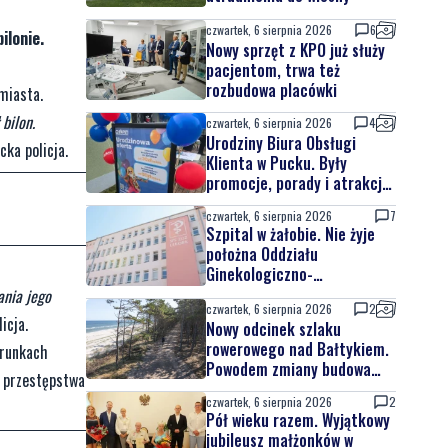
czwartek, 6 sierpnia 2026
6
ilonie.
Nowy sprzęt z KPO już służy
pacjentom, trwa też
rozbudowa placówki
miasta.
bilon.
czwartek, 6 sierpnia 2026
4
Urodziny Biura Obsługi
ka policja.
Klienta w Pucku. Były
promocje, porady i atrakcje
dla najmłodszych
czwartek, 6 sierpnia 2026
7
Szpital w żałobie. Nie żyje
położna Oddziału
Ginekologiczno-
Położniczego
ania jego
czwartek, 6 sierpnia 2026
2
icja.
Nowy odcinek szlaku
rowerowego nad Bałtykiem.
arunkach
Powodem zmiany budowa
e przestępstwa
elektrowni jądrowej
czwartek, 6 sierpnia 2026
2
Pół wieku razem. Wyjątkowy
jubileusz małżonków w