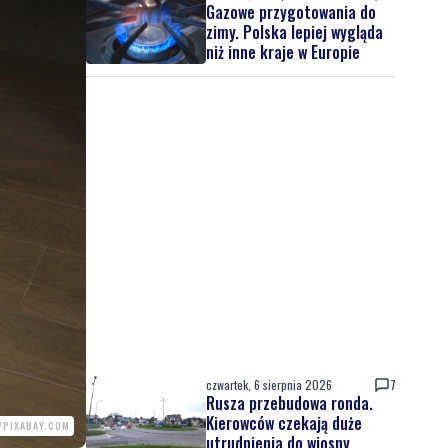
Gazowe przygotowania do
zimy. Polska lepiej wygląda
niż inne kraje w Europie
czwartek, 6 sierpnia 2026
7
Rusza przebudowa ronda.
Kierowców czekają duże
/PIXABAY.COM
utrudnienia do wiosny