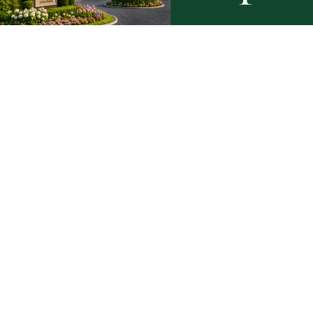
9
Nietrzeźwy opiekun jechał rowerem
Weekend 
z dzieckiem. Dziewczynka nie miała
słupskim
kasku
Artykuły
Informacje
Wiadomości
O portalu
Sport
Kontakt
Kultura
Regulamin