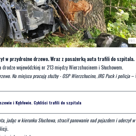
FOT
ył w przydrożne drzewo. Wraz z pasażerką auta trafili do szpitala.
0 na drodze wojewódzkiej nr 213 między Wierzchucinem i Słuchowem.
ewo. Na miejscu pracują służby - OSP Wierzchucino, JRG Puck i policja
– 
ewie i Kębłowie. Cykliści trafili do szpitala
oyota, jadąc w kierunku Słuchowa, stracił panowanie nad pojazdem i uderzył w
icji.