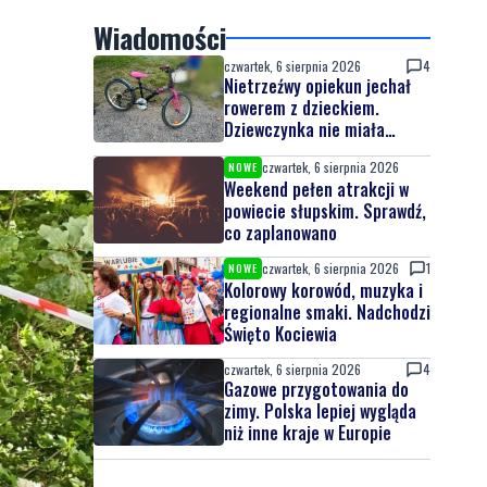
Wiadomości
czwartek, 6 sierpnia 2026
4
Nietrzeźwy opiekun jechał
rowerem z dzieckiem.
Dziewczynka nie miała
kasku
czwartek, 6 sierpnia 2026
NOWE
Weekend pełen atrakcji w
powiecie słupskim. Sprawdź,
co zaplanowano
czwartek, 6 sierpnia 2026
1
NOWE
Kolorowy korowód, muzyka i
regionalne smaki. Nadchodzi
Święto Kociewia
czwartek, 6 sierpnia 2026
4
Gazowe przygotowania do
zimy. Polska lepiej wygląda
niż inne kraje w Europie