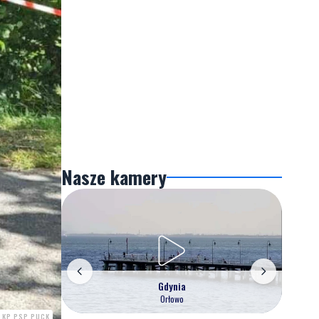
Nasze kamery
Gdynia
Orłowo
. KP PSP PUCK