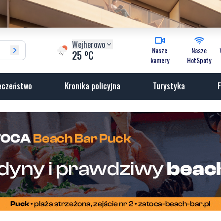
Wejherowo
Nasze
Nasze
o
25
C
kamery
HotSpoty
eczeństwo
Kronika policyjna
Turystyka
F