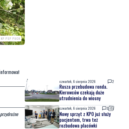
. KP PSP PUCK
informował
czwartek, 6 sierpnia 2026
2
Rusza przebudowa ronda.
Kierowców czekają duże
utrudnienia do wiosny
czwartek, 6 sierpnia 2026
3
Nowy sprzęt z KPO już służy
 przydrożne
pacjentom, trwa też
rozbudowa placówki