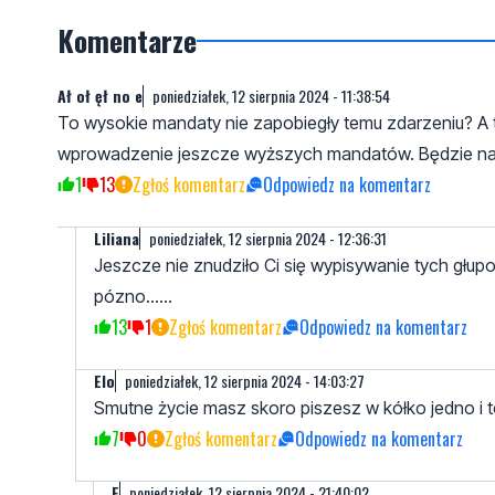
Komentarze
Ał oł ęł no e
poniedziałek, 12 sierpnia 2024 - 11:38:54
To wysokie mandaty nie zapobiegły temu zdarzeniu? A ta
wprowadzenie jeszcze wyższych mandatów. Będzie na
1
13
Zgłoś komentarz
Odpowiedz na komentarz
Liliana
poniedziałek, 12 sierpnia 2024 - 12:36:31
Jeszcze nie znudziło Ci się wypisywanie tych głupo
pózno......
13
1
Zgłoś komentarz
Odpowiedz na komentarz
Elo
poniedziałek, 12 sierpnia 2024 - 14:03:27
Smutne życie masz skoro piszesz w kółko jedno i 
7
0
Zgłoś komentarz
Odpowiedz na komentarz
E
poniedziałek, 12 sierpnia 2024 - 21:40:02