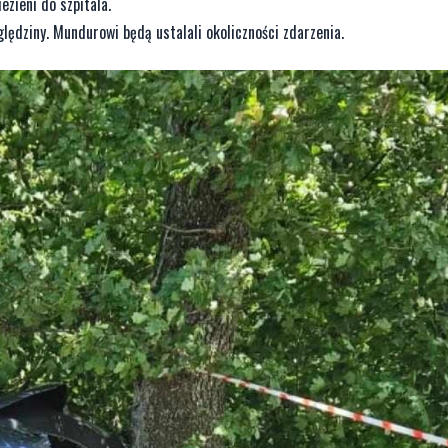
ezieni do szpitala.
ględziny. Mundurowi będą ustalali okoliczności zdarzenia.