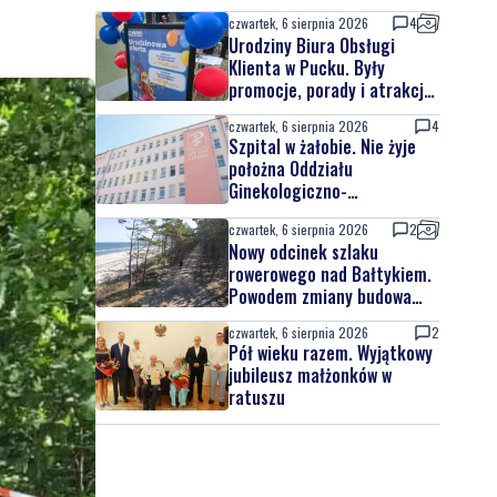
czwartek, 6 sierpnia 2026
4
Urodziny Biura Obsługi
Klienta w Pucku. Były
promocje, porady i atrakcje
dla najmłodszych
czwartek, 6 sierpnia 2026
4
Szpital w żałobie. Nie żyje
położna Oddziału
Ginekologiczno-
Położniczego
czwartek, 6 sierpnia 2026
2
Nowy odcinek szlaku
rowerowego nad Bałtykiem.
Powodem zmiany budowa
elektrowni jądrowej
czwartek, 6 sierpnia 2026
2
Pół wieku razem. Wyjątkowy
jubileusz małżonków w
ratuszu