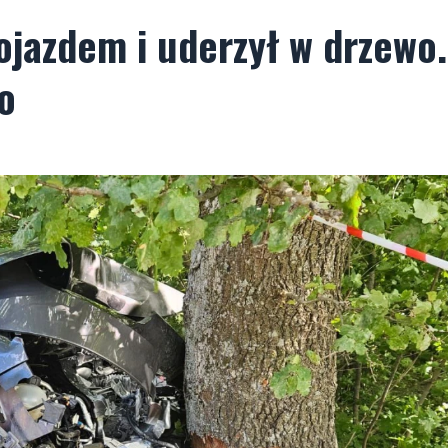
ojazdem i uderzył w drzewo.
o