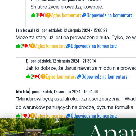
Smutne życie prowadzą kowboje.
0
0
Zgłoś komentarz
Odpowiedz na komentarz
Jan kowalski
poniedziałek, 12 sierpnia 2024 - 15:00:27
Może za stary już jest na prowadzenie auta. Tylko, że w
2
7
Zgłoś komentarz
Odpowiedz na komentarz
E
poniedziałek, 12 sierpnia 2024 - 21:39:14
Jak to dobrze, że Jaruś nawet za młodu nie prowa
2
0
Zgłoś komentarz
Odpowiedz na komentarz
hłe hłe
poniedziałek, 12 sierpnia 2024 - 16:34:06
"Mundurowi będą ustalali okoliczności zdarzenia." Wiad
do warunków panujących na drodze, dyżurna formułka
1
0
Zgłoś komentarz
Odpowiedz na komentarz