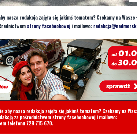
aby nasza redakcja zajęła się jakimś tematem? Czekamy na Wasze 
pośrednictwem
strony facebookowej
i mailowo:
redakcja@nadmorski
cie aby nasza redakcja zajęła się jakimś tematem? Czekamy na Was
edakcją za pośrednictwem strony facebookowej i mailowo:
rem telefonu
729 715 670
.