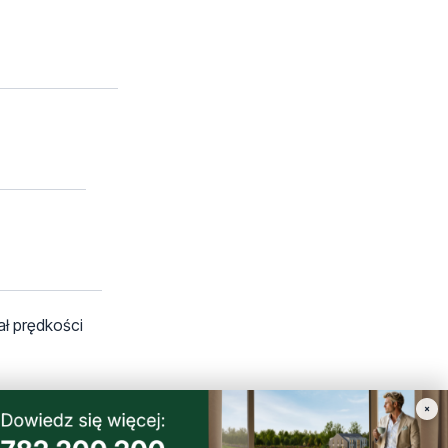
ał prędkości
×