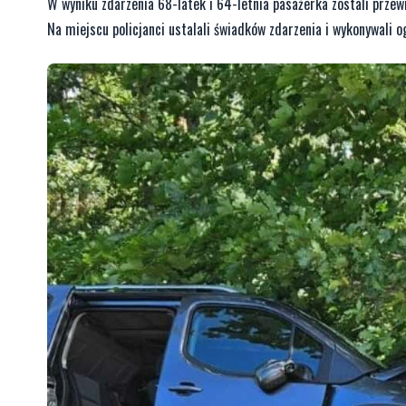
W wyniku zdarzenia 68-latek i 64-letnia pasażerka zostali przewi
Na miejscu policjanci ustalali świadków zdarzenia i wykonywali o