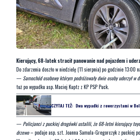
Kierujący, 68-latek stracił panowanie nad pojazdem i uderz
Do zdarzenia doszło w niedzielę (11 sierpnia) po godzinie 13:0
—
Samochód osobowy którym podróżowały dwie osoby uderzył w drz
tuż po wypadku asp. Maciej Kuptz z KP PSP Puck.
CZYTAJ TEŻ:
Dwa wypadki z rowerzystami w Bolsz
—
Policjanci z puckiej drogówki ustalili, że 68-letni kierujący t
drzewo
– podaje asp. szt. Joanna Samula-Gregorczyk z puckiej pol