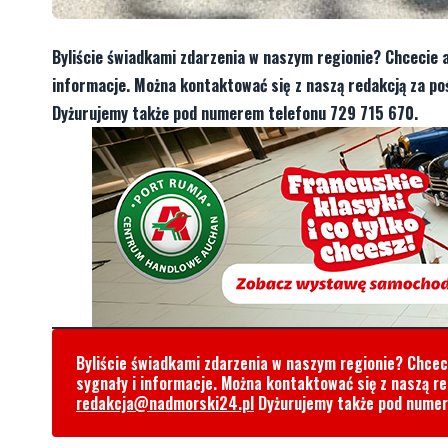
Byliście świadkami zdarzenia w naszym regionie? Chcecie 
informacje. Można kontaktować się z naszą redakcją za 
Dyżurujemy także pod numerem telefonu 729 715 670.
Byliście świadkami zdarzenia w naszym regionie? Chce
sygnały i informacje. Można kontaktować się z naszą r
redakcja@nadmorski24.pl
Dyżurujemy także pod nume