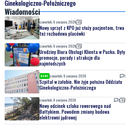
1
NOWE
Szpital w żałobie. Nie żyje położna Oddziału
Ginekologiczno-Położniczego
Wiadomości
czwartek, 6 sierpnia 2026
Nowy sprzęt z KPO już służy pacjentom, trwa
też rozbudowa placówki
czwartek, 6 sierpnia 2026
Urodziny Biura Obsługi Klienta w Pucku. Były
promocje, porady i atrakcje dla
najmłodszych
czwartek, 6 sierpnia 2026
1
NOWE
Szpital w żałobie. Nie żyje położna Oddziału
Ginekologiczno-Położniczego
czwartek, 6 sierpnia 2026
1
Nowy odcinek szlaku rowerowego nad