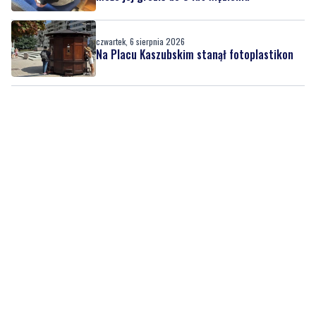
czwartek, 6 sierpnia 2026
4
Ukradła towar za blisko 2,9 tys. zł. Teraz
może jej grozić do 5 lat więzienia
czwartek, 6 sierpnia 2026
Na Placu Kaszubskim stanął fotoplastikon