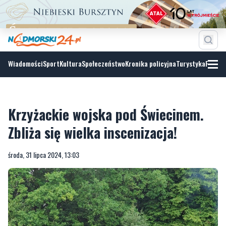
Wiadomości
Sport
Kultura
Społeczeństwo
Kronika policyjna
Turystyka
Fotoga
Krzyżackie wojska pod Świecinem.
Zbliża się wielka inscenizacja!
środa, 31 lipca 2024, 13:03