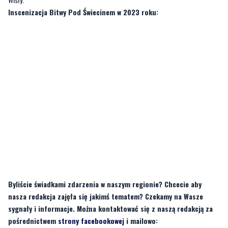
rozpoczęły ofensywę militarną, spychając Krzyżaków do obrony. Bitwa wykazała
zdolności polskiego dowódcy i pozbawiła Krzyżaków wojsk na lewym brzegu
Wisły.
Inscenizacja Bitwy Pod Świecinem w 2023 roku:
Byliście świadkami zdarzenia w naszym regionie? Chcecie aby