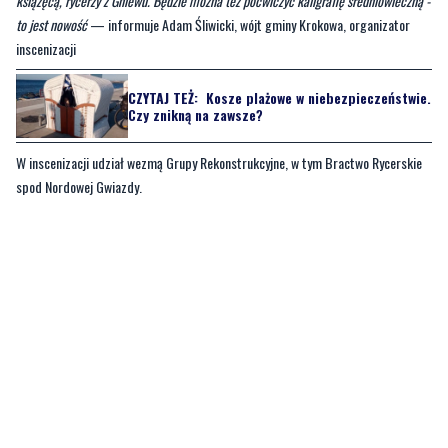
wcześniej i udostępnią go dla zwiedzających do godz. 21.00.
—
W tym roku spodziewamy się ponad 200 odtwórców, będziemy mieli drużynę
książęcą, rycerzy z Gniewu. Będzie mozna też poćwiczyć kaligrafię średniowieczną -
to jest nowość
— informuje Adam Śliwicki, wójt gminy Krokowa, organizator
inscenizacji
CZYTAJ TEŻ:
Kosze plażowe w niebezpieczeństwie.
Czy znikną na zawsze?
W inscenizacji udział wezmą Grupy Rekonstrukcyjne, w tym Bractwo Rycerskie
spod Nordowej Gwiazdy.