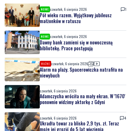
czwartek, 6 sierpnia 2026
1
NOWE
Pół wieku razem. Wyjątkowy jubileusz
małżonków w ratuszu
czwartek, 6 sierpnia 2026
NOWE
Dawny bank zamieni się w nowoczesną
bibliotekę. Prace postępują
czwartek, 6 sierpnia 2026
WAŻNE
Alarm na plaży. Spacerowiczka natrafiła na
niewybuch
czwartek, 6 sierpnia 2026
Adamczycha wróciła na mały ekran. W '1670'
ponownie widzimy aktorkę z Gdyni