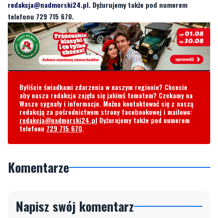
nasza redakcja zajęła się jakimś tematem? Czekamy na Wasze
sygnały i informacje. Można kontaktować się z naszą redakcją za
pośrednictwem
strony facebookowej
i mailowo:
redakcja@nadmorski24.pl
. Dyżurujemy także pod numerem
telefonu 729 715 670.
Byliście świadkami zdarzenia w naszym regionie? Chcecie
aby nasza redakcja zajęła się jakimś tematem? Czekamy na
Wasze sygnały i informacje. Można kontaktować się z naszą
redakcją za pośrednictwem strony facebookowej i mailowo:
redakcja@nadmorski24.pl
Dyżurujemy także pod numerem
telefonu
729 715 670
.
Komentarze