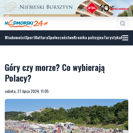
Wiadomości
Sport
Kultura
Społeczeństwo
Kronika policyjna
Turystyka
Fotoga
Góry czy morze? Co wybierają
Polacy?
sobota, 27 lipca 2024, 11:05