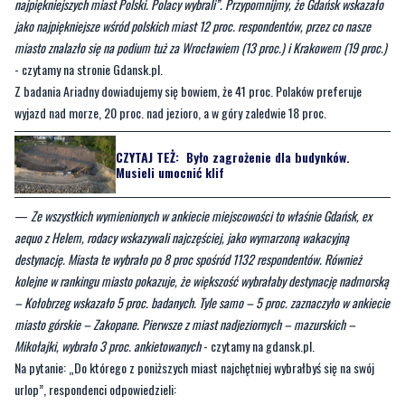
Ogólnopolski Panel Badawczy Ariadna. To kolejne badanie dotyczące preferencji
Polaków. W czerwcu, na zlecenie portalu Wirtualna Polska, zapytano respondentów
o najbardziej urokliwe miasta w kraju, o czym pisaliśmy w artykule „Gdańsk wśród
najpiękniejszych miast Polski. Polacy wybrali”. Przypomnijmy, że Gdańsk wskazało
jako najpiękniejsze wśród polskich miast 12 proc. respondentów, przez co nasze
miasto znalazło się na podium tuż za Wrocławiem (13 proc.) i Krakowem (19 proc.)
- czytamy na stronie Gdansk.pl.
Z badania Ariadny dowiadujemy się bowiem, że 41 proc. Polaków preferuje
wyjazd nad morze, 20 proc. nad jezioro, a w góry zaledwie 18 proc.
CZYTAJ TEŻ:
Było zagrożenie dla budynków.
Musieli umocnić klif
—
Ze wszystkich wymienionych w ankiecie miejscowości to właśnie Gdańsk, ex
aequo z Helem, rodacy wskazywali najczęściej, jako wymarzoną wakacyjną
destynację. Miasta te wybrało po 8 proc spośród 1132 respondentów. Również
kolejne w rankingu miasto pokazuje, że większość wybrałaby destynację nadmorską
– Kołobrzeg wskazało 5 proc. badanych. Tyle samo – 5 proc. zaznaczyło w ankiecie
miasto górskie – Zakopane. Pierwsze z miast nadjeziornych – mazurskich –