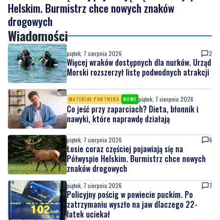
6
Łosie coraz częściej pojawiają się na Półwyspie
Helskim. Burmistrz chce nowych znaków
drogowych
Wiadomości
piątek, 7 sierpnia 2026
2
Więcej wraków dostępnych dla nurków. Urząd
Morski rozszerzył listę podwodnych atrakcji
piątek, 7 sierpnia 2026
MATERIAŁ PARTNERA
NOWE
Co jeść przy zaparciach? Dieta, błonnik i
nawyki, które naprawdę działają
piątek, 7 sierpnia 2026
6
Łosie coraz częściej pojawiają się na
Półwyspie Helskim. Burmistrz chce nowych
znaków drogowych