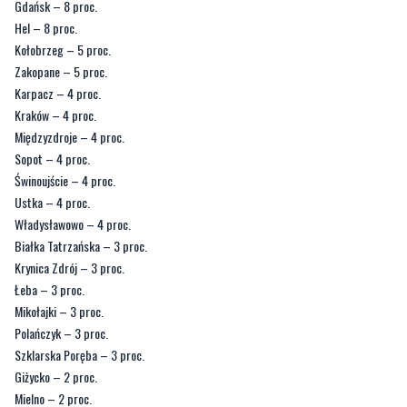
Mikołajki, wybrało 3 proc. ankietowanych
- czytamy na gdansk.pl.
Na pytanie: „Do którego z poniższych miast najchętniej wybrałbyś się na swój
urlop”, respondenci odpowiedzieli:
Gdańsk – 8 proc.
Hel – 8 proc.
Kołobrzeg – 5 proc.
Zakopane – 5 proc.
Karpacz – 4 proc.
Kraków – 4 proc.
Międzyzdroje – 4 proc.
Sopot – 4 proc.
Świnoujście – 4 proc.
Ustka – 4 proc.
Władysławowo – 4 proc.
Białka Tatrzańska – 3 proc.
Krynica Zdrój – 3 proc.
Łeba – 3 proc.
Mikołajki – 3 proc.
Polańczyk – 3 proc.