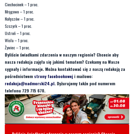
Szklarska Poręba – 3 proc.
Giżycko – 2 proc.
Mielno – 2 proc.
Ciechocinek – 1 proc.
Mrągowo – 1 proc.
Nałęczów – 1 proc.
Szczyrk – 1 proc.
Ustroń – 1 proc.
Wisła – 1 proc.
Żywiec – 1 proc.
Byliście świadkami zdarzenia w naszym regionie? Chcecie aby
nasza redakcja zajęła się jakimś tematem? Czekamy na Wasze
sygnały i informacje. Można kontaktować się z naszą redakcją za
pośrednictwem
strony facebookowej
i mailowo:
redakcja@nadmorski24.pl
. Dyżurujemy także pod numerem
telefonu 729 715 670.