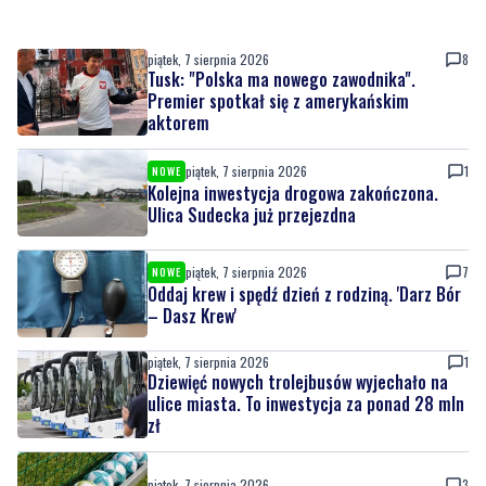
piątek, 7 sierpnia 2026
8
Tusk: "Polska ma nowego zawodnika".
Premier spotkał się z amerykańskim
aktorem
piątek, 7 sierpnia 2026
1
NOWE
Kolejna inwestycja drogowa zakończona.
Ulica Sudecka już przejezdna
piątek, 7 sierpnia 2026
7
NOWE
Oddaj krew i spędź dzień z rodziną. 'Darz Bór
– Dasz Krew'
piątek, 7 sierpnia 2026
1
Dziewięć nowych trolejbusów wyjechało na
ulice miasta. To inwestycja za ponad 28 mln