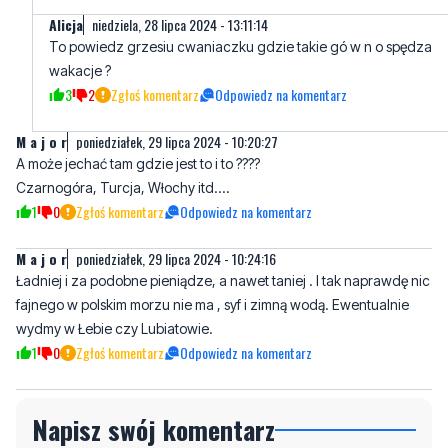
Czysty piasek, szum morza, książka i coraz lepsze drogi, można
w kilka godzin dojechać. No ale zależy kto co lubi.
5
1
Zgłoś komentarz
Odpowiedz na komentarz
Alicja
niedziela, 28 lipca 2024 - 13:11:14
To powiedz grzesiu cwaniaczku gdzie takie gó w n o spędza
wakacje ?
3
2
Zgłoś komentarz
Odpowiedz na komentarz
M a j o r
poniedziałek, 29 lipca 2024 - 10:20:27
A może jechać tam gdzie jest to i to ????
Czarnogóra, Turcja, Włochy itd....
1
0
Zgłoś komentarz
Odpowiedz na komentarz
M a j o r
poniedziałek, 29 lipca 2024 - 10:24:16
Ładniej i za podobne pieniądze, a nawet taniej . I tak naprawdę nic
fajnego w polskim morzu nie ma , syf i zimną wodą. Ewentualnie
wydmy w Łebie czy Lubiatowie.
1
0
Zgłoś komentarz
Odpowiedz na komentarz