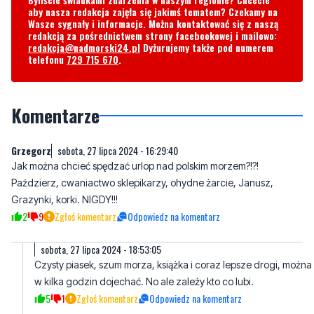
Byliście świadkami zdarzenia w naszym regionie? Chcecie
aby nasza redakcja zajęła się jakimś tematem? Czekamy na
Wasze sygnały i informacje. Można kontaktować się z naszą
redakcją za pośrednictwem strony facebookowej i mailowo:
redakcja@nadmorski24.pl
Dyżurujemy także pod numerem
telefonu
729 715 670
.
Komentarze
Grzegorz
sobota, 27 lipca 2024 - 16:29:40
Jak można chcieć spędzać urlop nad polskim morzem?!?!
Paździerz, cwaniactwo sklepikarzy, ohydne żarcie, Janusz,
Grazynki, korki. NIGDY!!!
2
9
Zgłoś komentarz
Odpowiedz na komentarz
sobota, 27 lipca 2024 - 18:53:05