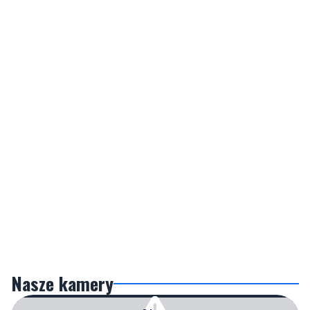
Nasze kamery
Gdynia
Orłowo
Przerwa techniczna