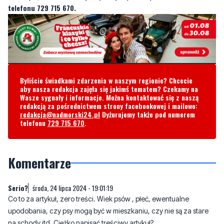
Byliście świadkami zdarzenia w naszym regionie? Chcecie
aby nasza redakcja zajęła się jakimś tematem? Czekamy na
Wasze sygnały i informacje. Można kontaktować się z naszą
redakcją za pośrednictwem strony facebookowej i mailowo:
redakcja@nadmorski24.pl
Dyżurujemy także pod numerem
telefonu
729 715 670
.
Komentarze
Serio?
środa, 24 lipca 2024 - 19:01:19
Co to za artykuł, zero treści. Wiek psów , płeć, ewentualne
upodobania, czy psy mogą być w mieszkaniu, czy nie są za stare
na schody itd. Ciężko napisać treściwy artykuł?
0
2
Zgłoś komentarz
Odpowiedz na komentarz
czwartek, 25 lipca 2024 - 07:02:51