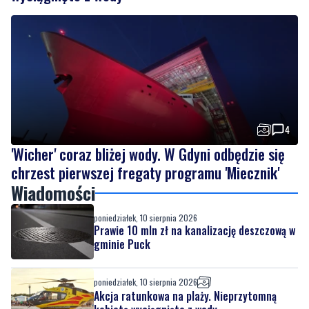
4
'Wicher' coraz bliżej wody. W Gdyni odbędzie się
chrzest pierwszej fregaty programu 'Miecznik'
Wiadomości
poniedziałek, 10 sierpnia 2026
Prawie 10 mln zł na kanalizację deszczową w
gminie Puck
poniedziałek, 10 sierpnia 2026
Akcja ratunkowa na plaży. Nieprzytomną
kobietę wyciągnięto z wody
poniedziałek, 10 sierpnia 2026
4
'Wicher' coraz bliżej wody. W Gdyni odbędzie