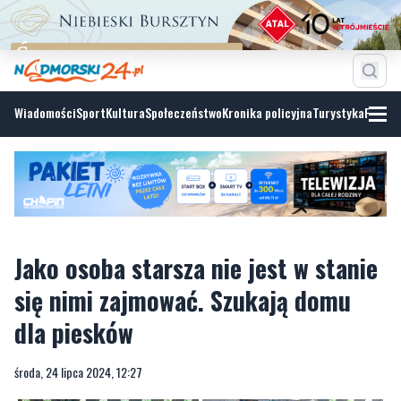
Wiadomości
Sport
Kultura
Społeczeństwo
Kronika policyjna
Turystyka
Fotoga
Jako osoba starsza nie jest w stanie
się nimi zajmować. Szukają domu
dla piesków
środa, 24 lipca 2024, 12:27