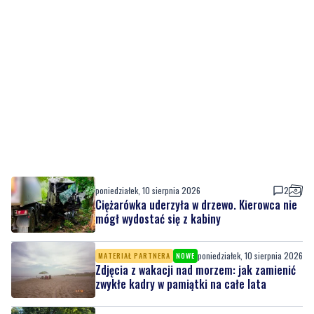
poniedziałek, 10 sierpnia 2026
2
Ciężarówka uderzyła w drzewo. Kierowca nie
mógł wydostać się z kabiny
poniedziałek, 10 sierpnia 2026
MATERIAŁ PARTNERA
NOWE
Zdjęcia z wakacji nad morzem: jak zamienić
zwykłe kadry w pamiątki na całe lata
niedziela, 9 sierpnia 2026
1
Park wypełnił się muzyką. Na scenie wystąpił
zespół Ilia