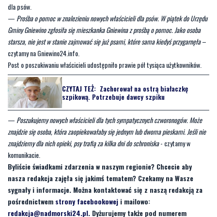
starsza, nie jest w stanie zajmować się już psami, które sama kiedyś przygarnęła
–
czytamy na Gniewino24.info.
Post o poszukiwaniu właścicieli udostępniło prawie pół tysiąca użytkowników.
CZYTAJ TEŻ:
Zachorował na ostrą białaczkę
szpikową. Potrzebuje dawcy szpiku
—
Poszukujemy nowych właścicieli dla tych sympatycznych czworonogów. Może
znajdzie się osoba, która zaopiekowałaby się jednym lub dwoma pieskami. Jeśli nie
znajdziemy dla nich opieki, psy trafią za kilka dni do schroniska
- czytamy w
komunikacie.
Byliście świadkami zdarzenia w naszym regionie? Chcecie aby
nasza redakcja zajęła się jakimś tematem? Czekamy na Wasze
sygnały i informacje. Można kontaktować się z naszą redakcją za
pośrednictwem
strony facebookowej
i mailowo:
redakcja@nadmorski24.pl
. Dyżurujemy także pod numerem
telefonu 729 715 670.