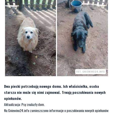
FOT. GNIEWINO24.INFO
Dwa pieski potrzebują nowego domu. Ich właścicielka, osoba
starsza nie może się nimi zajmować. Trwają poszukiwania nowych
opiekunów.
Aktualizacja: Psy znalazły dom.
Na Gniewino24.info zamieszczono informacje o poszukiwaniu nowych opiekunów
dla psów.
—
Prośba o pomoc w znalezieniu nowych właścicieli dla psów. W piątek do Urzędu
Gminy Gniewino zgłosiła się mieszkanka Gniewina z prośbą o pomoc. Jako osoba