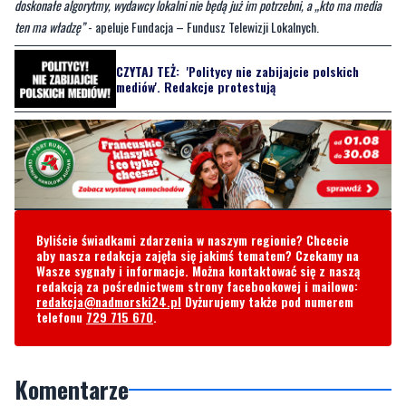
doskonałe algorytmy, wydawcy lokalni nie będą już im potrzebni, a „kto ma media
ten ma władzę”
- apeluje Fundacja – Fundusz Telewizji Lokalnych.
CZYTAJ TEŻ:
'Politycy nie zabijajcie polskich
mediów'. Redakcje protestują
Byliście świadkami zdarzenia w naszym regionie? Chcecie
aby nasza redakcja zajęła się jakimś tematem? Czekamy na
Wasze sygnały i informacje. Można kontaktować się z naszą
redakcją za pośrednictwem strony facebookowej i mailowo:
redakcja@nadmorski24.pl
Dyżurujemy także pod numerem
telefonu
729 715 670
.
Komentarze