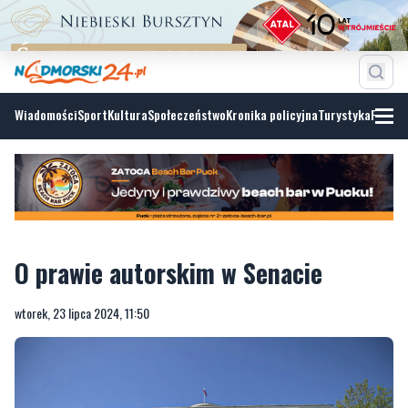
Wiadomości
Sport
Kultura
Społeczeństwo
Kronika policyjna
Turystyka
Fotoga
O prawie autorskim w Senacie
wtorek, 23 lipca 2024, 11:50