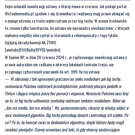
Sejm uchwalił nowelizację ustawy, o której mowa w czerwcu. Jak podaje portal
Wirtualnemedia.pl zgodnie z nią dziennikarze i wydawcy mają prawo ubiegać się
o wynagrodzenia za treści wykorzystane przez big techy. W ocenie środowiska
to zmiana tylko teoretyczna, bo ustawa nie wprowadza mechanizmów, z których
wydawcy mogliby skorzystać w staraniach o rekompensaty z tego tytułu.
Oglądaj obrady komisji NA ŻYWO:
[youtube]fUU8pBq9VY0[/youtube]
W Sejmie RP, w dniu 28 czerwca 2024 r., przegłosowując nowelizację ustawy o
prawie autorskim nie zadbano o interesy lokalnych twórców treści, nie
przyjmując zgłoszonych poprawek do art. 999-9a tej ustawy.
—
W zderzeniu z tak ogromnymi graczami na rynku medialnym jak big techy,
zostawiacie Państwo rodzimych przedsiębiorców, podmioty płacące podatki w
Polsce i dające miejsca pracy bez pomocy i wsparcia. Narażacie Państwo nasz kraj
na to, że big techy całkowicie zawładną rodzimym rynkiem medialnym. Mówi się
„kto ma media, ten ma władzę”. Wy, parlamentarzyści, chcecie tę władzę oddać w
ręce światowych gigantów. Big techy potrzebują danych i potrzebują ich szybko. Po
co? Po to, by tworzyć coraz to doskonalsze algorytmy, dzięki którym będą mogli
zarabiać pieniądze. Czarny scenariusz jest taki, że gdy stworzą wystarczająco