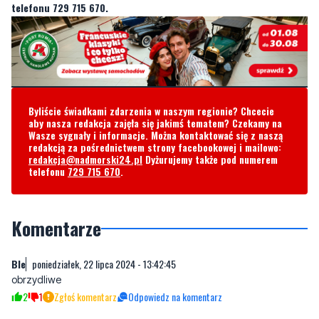
Byliście świadkami zdarzenia w naszym regionie? Chcecie
aby nasza redakcja zajęła się jakimś tematem? Czekamy na
Wasze sygnały i informacje. Można kontaktować się z naszą
redakcją za pośrednictwem strony facebookowej i mailowo:
redakcja@nadmorski24.pl
Dyżurujemy także pod numerem
telefonu
729 715 670
.
Komentarze
Ble
poniedziałek, 22 lipca 2024 - 13:42:45
obrzydliwe
2
1
Zgłoś komentarz
Odpowiedz na komentarz
***** **
wtorek, 23 lipca 2024 - 10:15:29
Im bliżej domu volksdeutscha tym gorzej
0
0
Zgłoś komentarz
Odpowiedz na komentarz