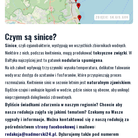
Czym są sinice?
Sinice
, czyli cyjanobakterie, występują we wszystkich zbiornikach wodnych.
Niektóre z nich, podczas kwitnienia, mogą produkować
toksyczne związki
. W
Bałtyku najczęściej jest to gatunek
nodularia spumigena
.
Na ich zakwit wpływają trzy czynniki: wysoka temperatura, delikatne falowanie
wody oraz dostęp do azotanów i fosforanów, które przyspieszają proces
rozmnażania. Kwitnienie sinic w sezonie letnim jest
naturalnym zjawiskiem
.
Bądźcie czujni i unikajcie kąpieli w wodzie, gdzie sinice są obecne, aby uniknąć
nieprzyjemnych dolegliwości zdrowotnych.
Byliście świadkami zdarzenia w naszym regionie? Chcecie aby
nasza redakcja zajęła się jakimś tematem? Czekamy na Wasze
sygnały i informacje. Można kontaktować się z naszą redakcją za
pośrednictwem
strony facebookowej
i mailowo:
redakcja@nadmorski24.pl
. Dyżurujemy także pod numerem
telefonu 729 715 670.