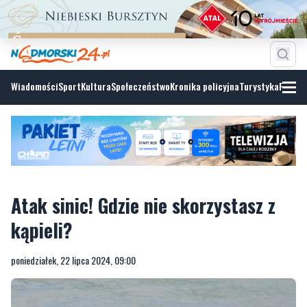
Wiadomości
Sport
Kultura
Społeczeństwo
Kronika policyjna
Turystyka
Fotoga
Atak sinic! Gdzie nie skorzystasz z
kąpieli?
poniedziałek, 22 lipca 2024, 09:00