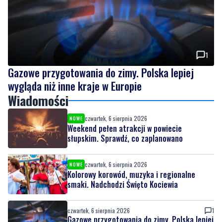
1
Gazowe przygotowania do zimy. Polska lepiej
wygląda niż inne kraje w Europie
Wiadomości
czwartek, 6 sierpnia 2026
NOWE
Weekend pełen atrakcji w powiecie
słupskim. Sprawdź, co zaplanowano
czwartek, 6 sierpnia 2026
NOWE
Kolorowy korowód, muzyka i regionalne
smaki. Nadchodzi Święto Kociewia
czwartek, 6 sierpnia 2026
1
Gazowe przygotowania do zimy. Polska lepiej
wygląda niż inne kraje w Europie
czwartek, 6 sierpnia 2026