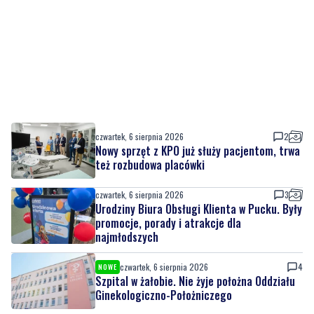
czwartek, 6 sierpnia 2026
2
Nowy sprzęt z KPO już służy pacjentom, trwa
też rozbudowa placówki
czwartek, 6 sierpnia 2026
3
Urodziny Biura Obsługi Klienta w Pucku. Były
promocje, porady i atrakcje dla
najmłodszych
czwartek, 6 sierpnia 2026
4
NOWE
Szpital w żałobie. Nie żyje położna Oddziału
Ginekologiczno-Położniczego
czwartek, 6 sierpnia 2026
1
Nowy odcinek szlaku rowerowego nad
Bałtykiem. Powodem zmiany budowa