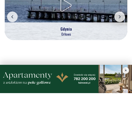
Gdynia
Orłowo
Zobacz wszystkie →
×
Artykuły
Informacje
Wiadomości
O portalu
Sport
Kontakt
Kultura
Regulamin
Społeczeństwo
Polityka prywatności
Kronika policyjna
Reklama