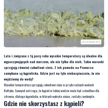
ARCHIWUM N24
Lato i związane z tą porą roku wysokie temperatury są idealne dla
wypoczywających nad morzem, ale nie tylko dla nich. Takie warunki
sprzyjają również zakwitowi sinic. Z ich powodu na Pomorzu
zamykane są kąpieliska. Gdzie jest na tyle niebezpiecznie, że nie
wejdziemy do wody?
Wysokie temperatury sprzyjają zakwitowi sinic w przybrzeżnych wodach
Bałtyku. Sanepid ostrzega, że kąpiel w takiej wodzie może być szkodliwa dla
zdrowia, dlatego kąpieliska, w których wykryto sinice, zostały zamknięte.
Gdzie nie skorzystasz z kąpieli?
Obecnie zakaz kąpieli obowiązuje na czterech plażach w Gdyni:
Gdynia Orłowo