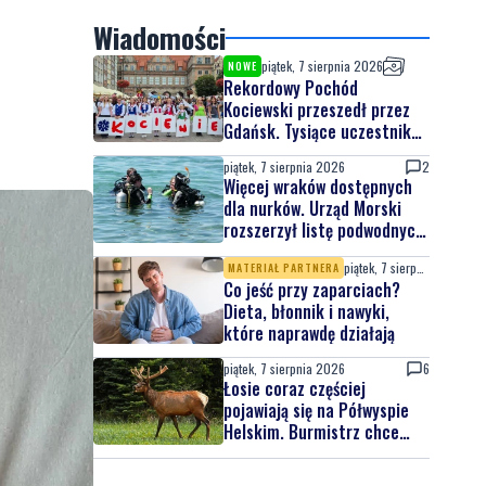
Wiadomości
piątek, 7 sierpnia 2026
NOWE
Rekordowy Pochód
Kociewski przeszedł przez
Gdańsk. Tysiące uczestników
na jubileuszowej edycji
piątek, 7 sierpnia 2026
2
Więcej wraków dostępnych
dla nurków. Urząd Morski
rozszerzył listę podwodnych
atrakcji
piątek, 7 sierpnia 2026
MATERIAŁ PARTNERA
Co jeść przy zaparciach?
Dieta, błonnik i nawyki,
które naprawdę działają
piątek, 7 sierpnia 2026
6
Łosie coraz częściej
pojawiają się na Półwyspie
Helskim. Burmistrz chce
nowych znaków drogowych