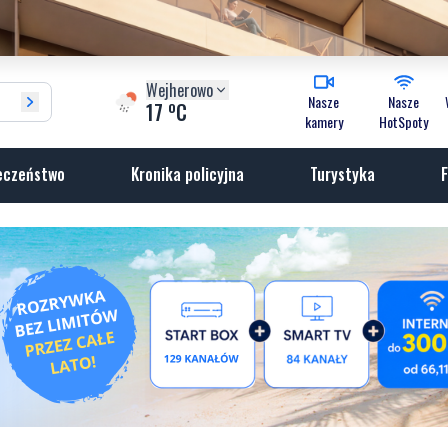
Wejherowo
Nasze
Nasze
o
17
C
kamery
HotSpoty
eczeństwo
Kronika policyjna
Turystyka
F