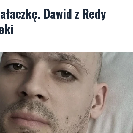
iałaczkę. Dawid z Redy
eki