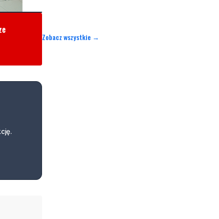
ze
Zobacz wszystkie →
cję.