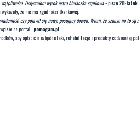
o wątpliwości. Usłyszałem wyrok ostra białaczka szpikowa
- pisze
28-latek
.
ń wykazały, że nie ma zgodności tkankowej.
wiadomość czy pojawił się nowy, pasujący dawca. Wiem, że szanse na to są n
wpisie na portalu
pomagam.pl
.
odków, aby opłacić niezbędne leki, rehabilitację i produkty codziennej pot