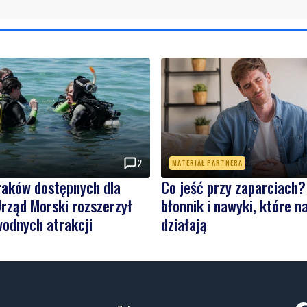
2
MATERIAŁ PARTNERA
raków dostępnych dla
Co jeść przy zaparciach?
rząd Morski rozszerzył
błonnik i nawyki, które 
wodnych atrakcji
działają