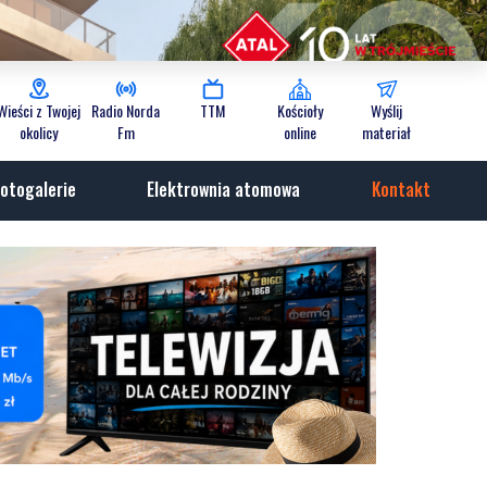
Wieści z Twojej
Radio Norda
TTM
Kościoły
Wyślij
okolicy
Fm
online
materiał
otogalerie
Elektrownia atomowa
Kontakt