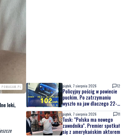
piątek, 7 sierpnia 2026
12
: POMAGAM.PL
Policyjny pościg w powiecie
puckim. Po zatrzymaniu
wyszło na jaw dlaczego 22-
ne leki,
latek uciekał
piątek, 7 sierpnia 2026
11
Tusk: "Polska ma nowego
zawodnika". Premier spotkał
jeszcze
się z amerykańskim aktorem