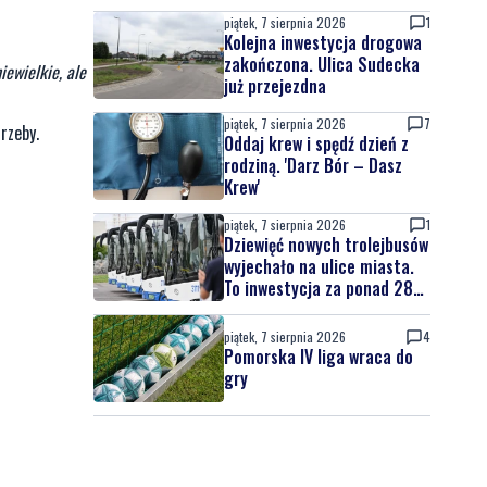
piątek, 7 sierpnia 2026
1
Kolejna inwestycja drogowa
zakończona. Ulica Sudecka
iewielkie, ale
już przejezdna
piątek, 7 sierpnia 2026
7
rzeby.
Oddaj krew i spędź dzień z
rodziną. 'Darz Bór – Dasz
Krew'
piątek, 7 sierpnia 2026
1
Dziewięć nowych trolejbusów
wyjechało na ulice miasta.
To inwestycja za ponad 28
mln zł
piątek, 7 sierpnia 2026
4
Pomorska IV liga wraca do
gry