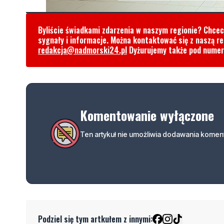
Byliście świadkami zdarzenia w naszym regionie? Chce
sygnały i informacje. Można kontaktować się z naszą r
redakcja@nadmorski24.pl
Dyżurujemy także pod nume
Komentowanie wyłączone
Ten artykuł nie umożliwia dodawania koment
Podziel się tym artkułem z innymi: