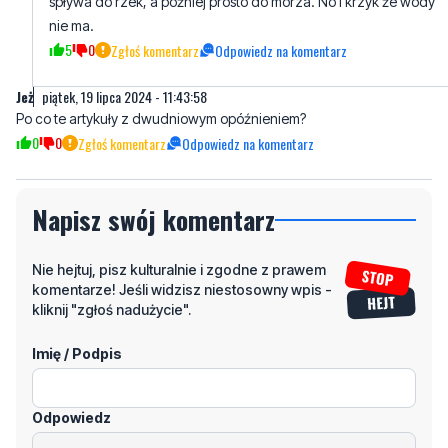
spływa do rzek, a później prosto do morza. No i krzyk że wody
nie ma.
5
0
Zgłoś komentarz
Odpowiedz na komentarz
Jeż
piątek, 19 lipca 2024 - 11:43:58
Po co te artykuły z dwudniowym opóźnieniem?
0
0
Zgłoś komentarz
Odpowiedz na komentarz
Napisz swój komentarz
Nie hejtuj, pisz kulturalnie i zgodne z prawem
komentarze! Jeśli widzisz niestosowny wpis -
kliknij "zgłoś nadużycie".
Imię / Podpis
Odpowiedz