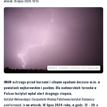
wtorek, 16 lipca 2024, 10:15
ŹRÓDŁO: PIXABAY (ZDJĘCIE ILUSTRACYJNE)
IMGW ostrzega przed burzami i silnymi opadami deszczu m.in. w
powiatach wejherowskim i puckim. Dla nadmorskich terenów w
Polsce Instytut wydał alert drugiego stopnia.
Instytut Meteorologii i Gospodarki Wodnej Państwowy Instytut Badawczy
poinformował, że
we wtorek, 16 lipca 2024 roku, w godz. 12 - 20
, w