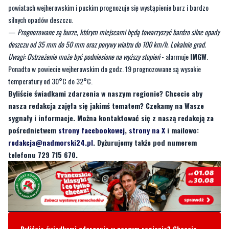
powiatach wejherowskim i puckim prognozuje się wystąpienie burz i bardzo
silnych opadów deszczu.
—
Prognozowane są burze, którym miejscami będą towarzyszyć bardzo silne opady
deszczu od 35 mm do 50 mm oraz porywy wiatru do 100 km/h. Lokalnie grad.
Uwagi: Ostrzeżenie może być podniesione na wyższy stopień
- alarmuje
IMGW
.
Ponadto w powiecie wejherowskim do godz. 19 prognozowane są wysokie
temperatury od 30°C do 32°C.
Byliście świadkami zdarzenia w naszym regionie? Chcecie aby
nasza redakcja zajęła się jakimś tematem? Czekamy na Wasze
sygnały i informacje. Można kontaktować się z naszą redakcją za
pośrednictwem
strony facebookowej
,
strony na X
i mailowo:
redakcja@nadmorski24.pl
. Dyżurujemy także pod numerem
telefonu 729 715 670.
Byliście świadkami zdarzenia w naszym regionie? Chcecie