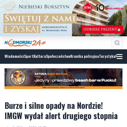
Wiadomości
Sport
Kultura
Społeczeństwo
Kronika policyjna
Turystyka
Fotoga
Burze i silne opady na Nordzie!
IMGW wydał alert drugiego stopnia