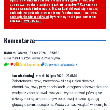
aby nasza redakcja zajęła się jakimś tematem? Czekamy na
Wasze sygnały i informacje. Można kontaktować się z naszą
redakcją za pośrednictwem strony facebookowej i mailowo:
redakcja@nadmorski24.pl
Dyżurujemy także pod numerem
telefonu
729 715 670
.
Komentarze
Raiders
wtorek, 16 lipca 2024 - 18:51:59
Kilka minut burzy i Reda Rumia plywa.
4
0
Zgłoś komentarz
Odpowiedz na komentarz
Jan niezbędny
wtorek, 16 lipca 2024 - 23:01:01
Zabetonowali rynki, zabetonowali całą zieleń dookoła
chodników, rowy przy chodnikach i drogach odprowadzajace
wodę też zabetonowali, wszystko wybetonowali później się
dziwią, mierzą temperaturę w betonowej puszce i gadają
głupoty o jakimś ociepleniu. Woda zamiast wsiąkać w ziemię to