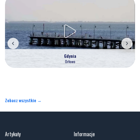
Gdynia
Orłowo
Zobacz wszystkie →
Artykuły
Informacje