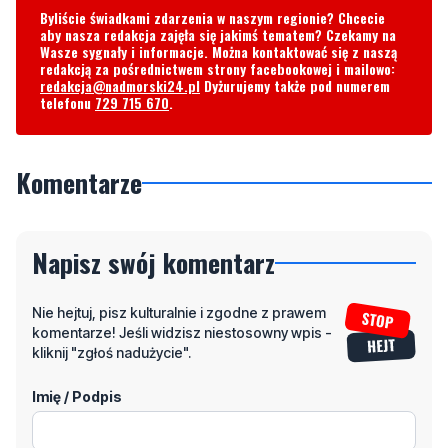
Byliście świadkami zdarzenia w naszym regionie? Chcecie
aby nasza redakcja zajęła się jakimś tematem? Czekamy na
Wasze sygnały i informacje. Można kontaktować się z naszą
redakcją za pośrednictwem strony facebookowej i mailowo:
redakcja@nadmorski24.pl
Dyżurujemy także pod numerem
telefonu
729 715 670
.
Komentarze
Napisz swój komentarz
Nie hejtuj, pisz kulturalnie i zgodne z prawem
komentarze! Jeśli widzisz niestosowny wpis -
kliknij "zgłoś nadużycie".
Imię / Podpis