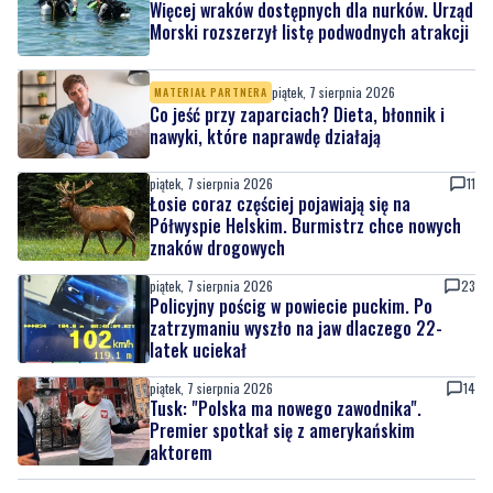
Więcej wraków dostępnych dla nurków. Urząd
Morski rozszerzył listę podwodnych atrakcji
piątek, 7 sierpnia 2026
MATERIAŁ PARTNERA
Co jeść przy zaparciach? Dieta, błonnik i
nawyki, które naprawdę działają
piątek, 7 sierpnia 2026
11
Łosie coraz częściej pojawiają się na
Półwyspie Helskim. Burmistrz chce nowych
znaków drogowych
piątek, 7 sierpnia 2026
23
Policyjny pościg w powiecie puckim. Po
zatrzymaniu wyszło na jaw dlaczego 22-
latek uciekał
piątek, 7 sierpnia 2026
14
Tusk: "Polska ma nowego zawodnika".
Premier spotkał się z amerykańskim
aktorem