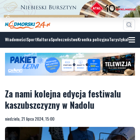
Wiadomości
Sport
Kultura
Społeczeństwo
Kronika policyjna
Turystyka
Fotoga
Za nami kolejna edycja festiwalu
kaszubszczyzny w Nadolu
niedziela, 21 lipca 2024, 15:00