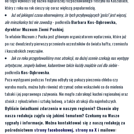
od tego wywodzi się nazwa najbardziej rozpoznawalnego festynu na Kaszubach,
który z roku na rok cieszy się coraz większą popularnością.
Już od jakiegoś czasu obserwujemy, że tych przybywających ‘gości’ jest więcej,
ale mieszkańcy też nie zawodzą
- podkreśla
Barbara Kos-Dąbrowska,
dyrektor Muzeum Ziemi Puckiej
.
To właśnie Muzeum z Pucka jest głównym organizatorem wydarzenia, które już
po raz dwudziesty pierwszy przeniosło uczestników do świata haftu, rzemiosła
i kaszubskich zwyczajów.
Jak co roku przygotowaliśmy moc atrakcji, na dużej scenie czekają nas występy
artystyczne, zespoły ludowe, kabaretowe także każdy znajdzie coś dla siebie
-
podkreśla
Kos-Dąbrowska
.
Poza występami podczas festynu odbyły się pokazy pieczenia chleba czy
wyrobu masła, można było również otrzymać celne wskazówki co do mielenia
tabaki i jej poprawnego zażywania. Nie mogło zabraknąć kuchni regionalnej oraz
stoisk z rękodziełem i sztuką ludową, a także atrakcji dla najmłodszych.
Byliście świadkami zdarzenia w naszym regionie? Chcecie aby
nasza redakcja zajęła się jakimś tematem? Czekamy na Wasze
sygnały i informacje. Można kontaktować się z naszą redakcją za
pośrednictwem
strony facebookowej
,
strony na X
i mailowo: