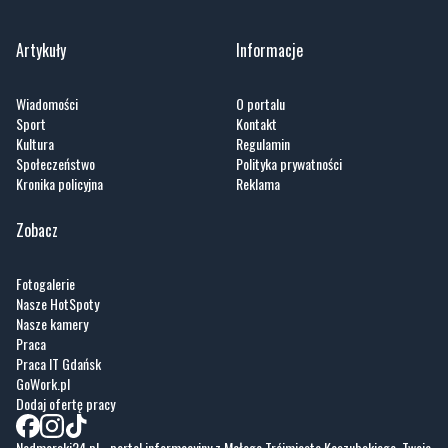
Artykuły
Informacje
Wiadomości
O portalu
Sport
Kontakt
Kultura
Regulamin
Społeczeństwo
Polityka prywatności
Kronika policyjna
Reklama
Zobacz
Fotogalerie
Nasze HotSpoty
Nasze kamery
Praca
Praca IT Gdańsk
GoWork.pl
Dodaj ofertę pracy
Nadmorski24.pl - portal informacyjny z Małego Trójmiasta Kaszubskiego. Twoja