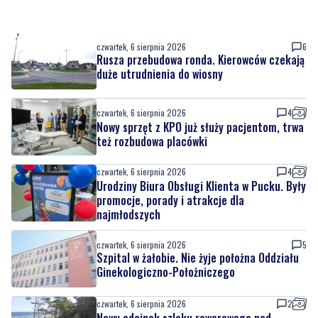
Rusza przebudowa ronda. Kierowców czekają
duże utrudnienia do wiosny
czwartek, 6 sierpnia 2026
4
Nowy sprzęt z KPO już służy pacjentom, trwa
też rozbudowa placówki
czwartek, 6 sierpnia 2026
4
Urodziny Biura Obsługi Klienta w Pucku. Były
promocje, porady i atrakcje dla
najmłodszych
czwartek, 6 sierpnia 2026
5
Szpital w żałobie. Nie żyje położna Oddziału
Ginekologiczno-Położniczego
czwartek, 6 sierpnia 2026
2
Nowy odcinek szlaku rowerowego nad
Bałtykiem. Powodem zmiany budowa
elektrowni jądrowej