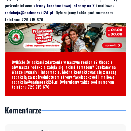
Byliście świadkami zdarzenia w naszym regionie? Chcecie
aby nasza redakcja zajęła się jakimś tematem? Czekamy na
Wasze sygnały i informacje. Można kontaktować się z naszą
redakcją za pośrednictwem strony facebookowej i mailowo:
redakcja@nadmorski24.pl
Dyżurujemy także pod numerem
telefonu
729 715 670
.
Komentarze
Napisz swój komentarz
Nie hejtuj, pisz kulturalnie i zgodne z prawem