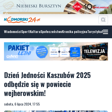
Wiadomości
Sport
Kultura
Społeczeństwo
Kronika policyjna
Turystyka
Fotoga
Dzień Jedności Kaszubów 2025
odbędzie się w powiecie
wejherowskim!
sobota, 6 lipca 2024, 17:55