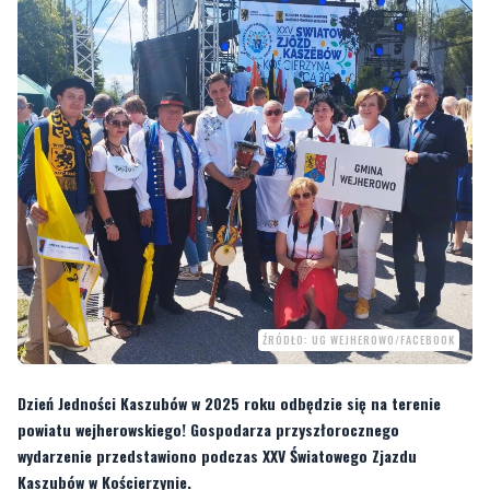
ŹRÓDŁO: UG WEJHEROWO/FACEBOOK
Dzień Jedności Kaszubów w 2025 roku odbędzie się na terenie
powiatu wejherowskiego! Gospodarza przyszłorocznego
wydarzenie przedstawiono podczas XXV Światowego Zjazdu
Kaszubów w Kościerzynie.
Przypomnijmy, że 19 marca obchodzony jest
Dzień Jedności Kaszubów
.
Święto stanowi upamiętnienie pierwszej pisemnej informacji o Kaszubach z
1238 r. Jego celem jest promowanie kultury kaszubskiej.