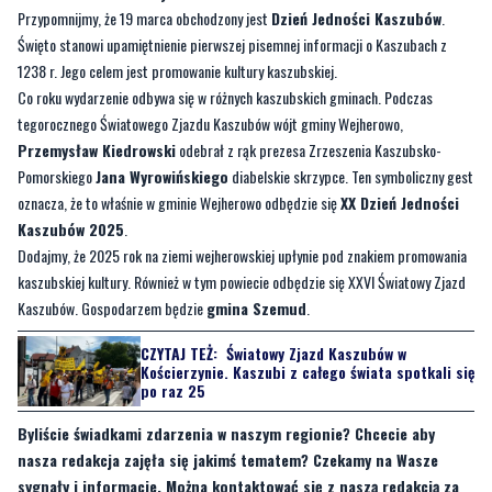
Co roku wydarzenie odbywa się w różnych kaszubskich gminach. Podczas
tegorocznego Światowego Zjazdu Kaszubów wójt gminy Wejherowo,
Przemysław Kiedrowski
odebrał z rąk prezesa Zrzeszenia Kaszubsko-
Pomorskiego
Jana Wyrowińskiego
diabelskie skrzypce. Ten symboliczny gest
oznacza, że to właśnie w gminie Wejherowo odbędzie się
XX Dzień Jedności
Kaszubów 2025
.
Dodajmy, że 2025 rok na ziemi wejherowskiej upłynie pod znakiem promowania
kaszubskiej kultury. Również w tym powiecie odbędzie się XXVI Światowy Zjazd
Kaszubów. Gospodarzem będzie
gmina Szemud
.
CZYTAJ TEŻ:
Światowy Zjazd Kaszubów w
Kościerzynie. Kaszubi z całego świata spotkali się
po raz 25
Byliście świadkami zdarzenia w naszym regionie? Chcecie aby
nasza redakcja zajęła się jakimś tematem? Czekamy na Wasze
sygnały i informacje. Można kontaktować się z naszą redakcją za
pośrednictwem
strony facebookowej
,
strony na X
i mailowo:
redakcja@nadmorski24.pl
. Dyżurujemy także pod numerem
telefonu 729 715 670.